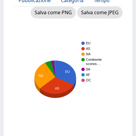
Pubblicazione
Categoria
Tempo
Salva come PNG
Salva come JPEG
EU
AS
NA
Continente
sconos…
SA
EU
AF
NA
OC
AS