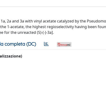
s 1a, 2a and 3a with vinyl acetate catalyzed by the Pseudom
 the 1-acetate, the highest regioselectivity having been fou
e for the unreacted (S)-(-)-3a].
a completa (DC)
ualizzazione)