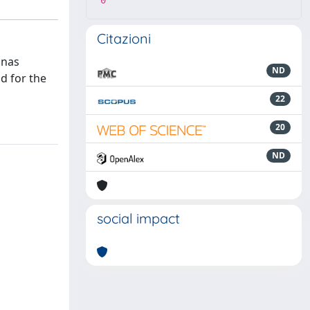
0
Citazioni
onas
ND
nd for the
22
20
ND
social impact