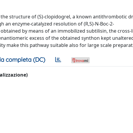
n the structure of (S)-clopidogrel, a known antithrombotic 
ugh an enzyme-catalyzed resolution of (R,S)-N-Boc-2-
 obtained by means of an immobilized subtilisin, the cross-
enantiomeric excess of the obtained synthon kept unaltered
ity make this pathway suitable also for large scale preparat
a completa (DC)
ualizzazione)