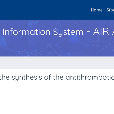
Home
Sfo
- AIR
h Information System
e synthesis of the antithromboti