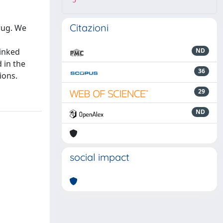
5
Citazioni
drug. We
linked
ND
 in the
36
ions.
29
ND
social impact