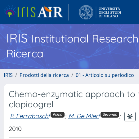
IRIS
Institutional Researc
Ricerca
IRIS
Prodotti della ricerca
01 - Articolo su periodico
Chemo-enzymatic approach to th
clopidogrel
P. Ferraboschi
;
M. De Mieri
;
Primo
Secondo
2010