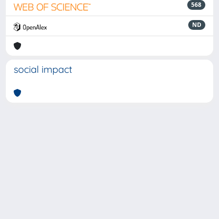
568
ND
social impact
Powered by
IRIS
-
about IRIS
-
Utilizzo dei cookie
-
Privacy
Copyright © 2026