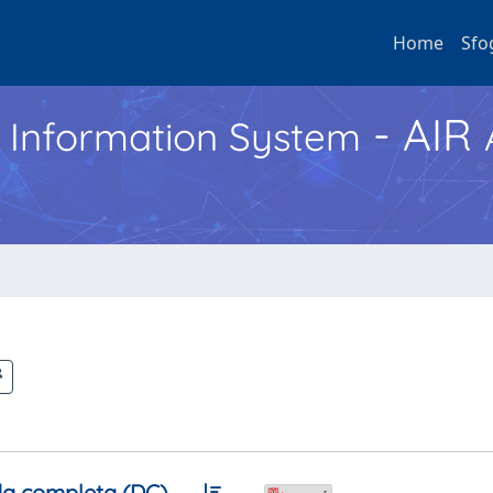
Home
Sfo
- AIR
h Information System
a completa (DC)