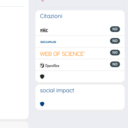
8
Citazioni
ND
ND
ND
ND
social impact