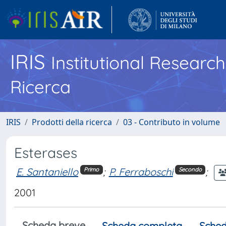
IRIS
Institutional Researc
Ricerca
IRIS
Prodotti della ricerca
03 - Contributo in volume
Esterases
E. Santaniello
;
P. Ferraboschi
;
Primo
Secondo
2001
Scheda breve
Scheda completa
Sched