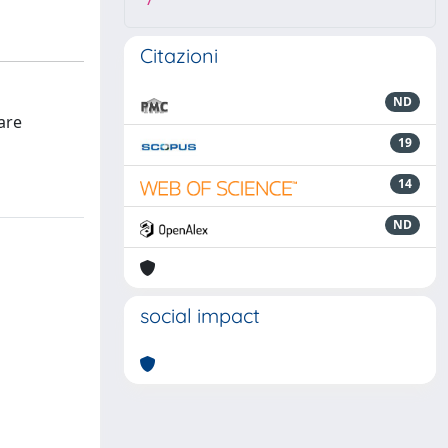
7
Citazioni
ND
 are
19
14
ND
social impact