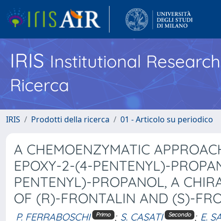
IRIS
Institutional Researc
Ricerca
IRIS
Prodotti della ricerca
01 - Articolo su periodico
A CHEMOENZYMATIC APPROACH 
EPOXY-2-(4-PENTENYL)-PROPANO
PENTENYL)-PROPANOL, A CHIR
OF (R)-FRONTALIN AND (S)-FR
P. FERRABOSCHI
;
S. CASATI
;
E. 
Primo
Secondo