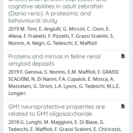
cognitive abilities in adult zebrafish
(Danio rerio): A proteomic and
behavioural study
2019 M. Toni, E. Angiulli, G. Miccoli, C. Cioni, E.
Alleva, F. Frabetti, F. Pizzetti, F. Grassi Scalvini, S.
Nonnis, A. Negri, G. Tedeschi, E. Maffioli
Proteins and mirnas in feline renal
amyloid deposits
2019 F. Genova, S. Nonnis, E.M. Maffioli, F. GRASSI
SCALVINI, N. Di Nanni, F.A. Cupaioli, E. Mosca, A.
Mezzelani, G. Sironi, L.A. Lyons, G. Tedeschi, M.L.E.
Longeri
GM1 neuroprotective properties are
related to GM1 oligosaccharide
2018 G. Lunghi, M. Maggioni, E. Di Biase, G.
Tedeschi, E. Maffioli, F. Grassi Scalvini, E. Chiricozzi,