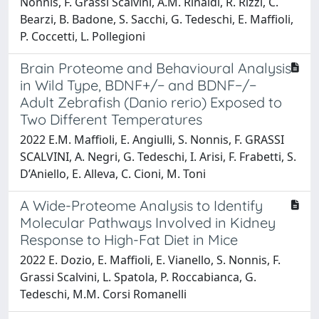
Nonnis, F. Grassi Scalvini, A.M. Rinaldi, R. Rizzi, C.
Bearzi, B. Badone, S. Sacchi, G. Tedeschi, E. Maffioli,
P. Coccetti, L. Pollegioni
Brain Proteome and Behavioural Analysis
in Wild Type, BDNF+/− and BDNF−/−
Adult Zebrafish (Danio rerio) Exposed to
Two Different Temperatures
2022 E.M. Maffioli, E. Angiulli, S. Nonnis, F. GRASSI
SCALVINI, A. Negri, G. Tedeschi, I. Arisi, F. Frabetti, S.
D’Aniello, E. Alleva, C. Cioni, M. Toni
A Wide-Proteome Analysis to Identify
Molecular Pathways Involved in Kidney
Response to High-Fat Diet in Mice
2022 E. Dozio, E. Maffioli, E. Vianello, S. Nonnis, F.
Grassi Scalvini, L. Spatola, P. Roccabianca, G.
Tedeschi, M.M. Corsi Romanelli