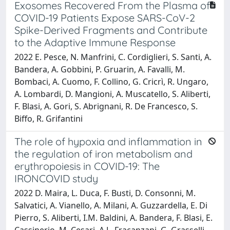
Exosomes Recovered From the Plasma of
COVID-19 Patients Expose SARS-CoV-2
Spike-Derived Fragments and Contribute
to the Adaptive Immune Response
2022 E. Pesce, N. Manfrini, C. Cordiglieri, S. Santi, A.
Bandera, A. Gobbini, P. Gruarin, A. Favalli, M.
Bombaci, A. Cuomo, F. Collino, G. Cricrì, R. Ungaro,
A. Lombardi, D. Mangioni, A. Muscatello, S. Aliberti,
F. Blasi, A. Gori, S. Abrignani, R. De Francesco, S.
Biffo, R. Grifantini
The role of hypoxia and inflammation in
the regulation of iron metabolism and
erythropoiesis in COVID-19: The
IRONCOVID study
2022 D. Maira, L. Duca, F. Busti, D. Consonni, M.
Salvatici, A. Vianello, A. Milani, A. Guzzardella, E. Di
Pierro, S. Aliberti, I.M. Baldini, A. Bandera, F. Blasi, E.
Cassinerio, M. Cesari, A.L. Fracanzani, G. Grasselli,