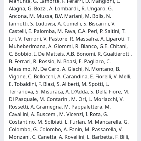
Manunta, G. Lamorte, F. Ferarri, D. Mangioni, L.
Alagna, G. Bozzi, A. Lombardi., R. Ungaro, G.
Ancona, M. Mussa, B.V. Mariani, M. Bolis, N.
Iannotti, S. Ludovisi, A. Comelli, S. Biscarini, V.
Castelli, E. Palomba, M. Fava, C.A. Peri, P. Saltini, T.
Itri, V. Ferroni, V. Pastore, R. Massafra, A. Liparoti, T.
Muheberimana, A. Giommi, R. Bianco, G.E. Chitani,
C. Bobbio, I. De Matteis, A.B. Bonomi, R. Gualtierotti,
B. Ferrari, R. Rossio, N. Boasi, E. Pagliaro, C.
Massimo, M. De Caro, A. Giachi, N. Montano, B.
Vigone, C. Bellocchi, A. Carandina, E. Fiorelli, V. Melli,
E. Tobaldini, F. Blasi, S. Aliberti, M. Spotti, L.
Terranova, S. Misuraca, A. D’Adda, S. Della Fiore, M.
Di Pasquale, M. Contarini, M. Ori, L. Morlacchi, V.
Rossetti, A. Gramegna, M. Pappalettera, M.
Cavallini, A. Buscemi, M. Vicenzi, I. Rota, G.
Costantino, M. Solbiati, L. Furlan, M. Mancarella, G.
Colombo, G. Colombo, A. Fanin, M. Passarella, V.
Monzani, C. Canetta, A. Rovellini, L. Barbetta, F. Billi,