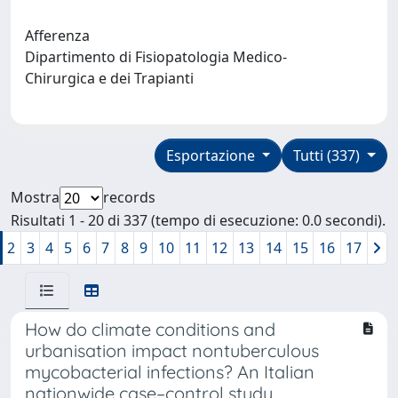
Afferenza
Dipartimento di Fisiopatologia Medico-
Chirurgica e dei Trapianti
Esportazione
Tutti (337)
Mostra
records
Risultati 1 - 20 di 337 (tempo di esecuzione: 0.0 secondi).
2
3
4
5
6
7
8
9
10
11
12
13
14
15
16
17
How do climate conditions and
urbanisation impact nontuberculous
mycobacterial infections? An Italian
nationwide case–control study