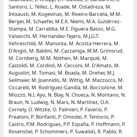
Santoro, L. Téllez, L. Roade, M. Ostadreza, M.
Intxausti, M. Kogevinas, M. Riveiro-Barciela, M.M.
Berger, M. Schaefer, M.E.K. Niemi, M.A. Gutiérrez-
Stampa, M. Carrabba, M.E. Figuera Basso, M.G.
Valsecchi, M. Hernandez-Tejero, M.J.G.T.
Vehreschild, M. Manunta, M. Acosta-Herrera, M.
D'Angiò, M. Baldini, M. Cazzaniga, M.M. Grimsrud,
M. Cornberg, M.M. Nöthen, M. Marquié, M.
Castoldi, M. Cordioli, M. Cecconi, M. D'Amato, M.
Augustin, M. Tomasi, M. Boada, M. Dreher, M.J.
Seilmaier, M. Joannidis, M. Wittig, M. Mazzocco, M.
Ciccarelli, M. Rodríguez-Gandía, M. Bocciolone, M.
Miozzo, N.I. Ayo, N. Blay, N. Chueca, N. Montano, N.
Braun, N. Ludwig, N. Marx, N. Martínez, O.A.
Cornely, O. Witzke, O. Palmieri, P. Faverio, P.
Preatoni, P. Bonfanti, P. Omodei, P. Tentorio, P.
Castro, P.M. Rodrigues, P.P. España, P. Hoffmann, P.
Rosenstiel, P. Schommers, P. Suwalski, R. Pablo, R.