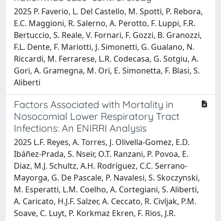
2025 P. Faverio, L. Del Castello, M. Spotti, P. Rebora,
E.C. Maggioni, R. Salerno, A. Perotto, F. Luppi, F.R.
Bertuccio, S. Reale, V. Fornari, F. Gozzi, B. Granozzi,
F.L. Dente, F. Mariotti, J. Simonetti, G. Gualano, N.
Riccardi, M. Ferrarese, L.R. Codecasa, G. Sotgiu, A.
Gori, A. Gramegna, M. Ori, E. Simonetta, F. Blasi, S.
Aliberti
Factors Associated with Mortality in
Nosocomial Lower Respiratory Tract
Infections: An ENIRRI Analysis
2025 L.F. Reyes, A. Torres, J. Olivella-Gomez, E.D.
Ibáñez-Prada, S. Nseir, O.T. Ranzani, P. Povoa, E.
Diaz, M.J. Schultz, A.H. Rodríguez, C.C. Serrano-
Mayorga, G. De Pascale, P. Navalesi, S. Skoczynski,
M. Esperatti, L.M. Coelho, A. Cortegiani, S. Aliberti,
A. Caricato, H.J.F. Salzer, A. Ceccato, R. Civljak, P.M.
Soave, C. Luyt, P. Korkmaz Ekren, F. Rios, J.R.