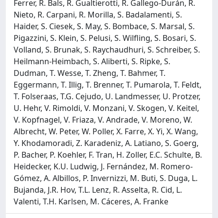
Ferrer, R. Bals, R. Gualtierotti, R. Gallego-Durán, R.
Nieto, R. Carpani, R. Morilla, S. Badalamenti, S.
Haider, S. Ciesek, S. May, S. Bombace, S. Marsal, S.
Pigazzini, S. Klein, S. Pelusi, S. Wilfling, S. Bosari, S.
Volland, S. Brunak, S. Raychaudhuri, S. Schreiber, S.
Heilmann-Heimbach, S. Aliberti, S. Ripke, S.
Dudman, T. Wesse, T. Zheng, T. Bahmer, T.
Eggermann, T. Illig, T. Brenner, T. Pumarola, T. Feldt,
T. Folseraas, T.G. Cejudo, U. Landmesser, U. Protzer,
U. Hehr, V. Rimoldi, V. Monzani, V. Skogen, V. Keitel,
V. Kopfnagel, V. Friaza, V. Andrade, V. Moreno, W.
Albrecht, W. Peter, W. Poller, X. Farre, X. Yi, X. Wang,
Y. Khodamoradi, Z. Karadeniz, A. Latiano, S. Goerg,
P. Bacher, P. Koehler, F. Tran, H. Zoller, E.C. Schulte, B.
Heidecker, K.U. Ludwig, J. Fernández, M. Romero-
Gómez, A. Albillos, P. Invernizzi, M. Buti, S. Duga, L.
Bujanda, J.R. Hov, T.L. Lenz, R. Asselta, R. Cid, L.
Valenti, T.H. Karlsen, M. Cáceres, A. Franke