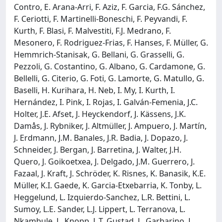
Contro, E. Arana-Arri, F. Aziz, F. Garcia, F.G. Sánchez,
F. Ceriotti, F. Martinelli-Boneschi, F. Peyvandi, F.
Kurth, F. Blasi, F. Malvestiti, F.J. Medrano, F.
Mesonero, F. Rodriguez-Frias, F. Hanses, F. Müller, G.
Hemmrich-Stanisak, G. Bellani, G. Grasselli, G.
Pezzoli, G. Costantino, G. Albano, G. Cardamone, G.
Bellelli, G. Citerio, G. Foti, G. Lamorte, G. Matullo, G.
Baselli, H. Kurihara, H. Neb, I. My, I. Kurth, I.
Hernández, I. Pink, I. Rojas, I. Galván-Femenia, J.C.
Holter, J.E. Afset, J. Heyckendorf, J. Kässens, J.K.
Damås, J. Rybniker, J. Altmüller, J. Ampuero, J. Martín,
J. Erdmann, J.M. Banales, J.R. Badia, J. Dopazo, J.
Schneider, J. Bergan, J. Barretina, J. Walter, J.H.
Quero, J. Goikoetxea, J. Delgado, J.M. Guerrero, J.
Fazaal, J. Kraft, J. Schröder, K. Risnes, K. Banasik, K.E.
Müller, K.I. Gaede, K. Garcia-Etxebarria, K. Tonby, L.
Heggelund, L. Izquierdo-Sanchez, L.R. Bettini, L.
Sumoy, L.E. Sander, L.J. Lippert, L. Terranova, L.
Nkambule, L. Knopp, L.T. Gustad, L. Garbarino, L.