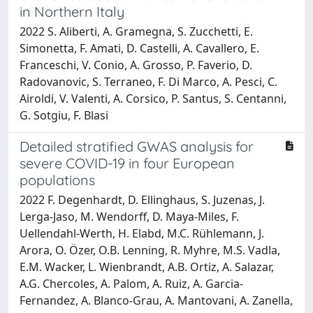
in Northern Italy
2022 S. Aliberti, A. Gramegna, S. Zucchetti, E.
Simonetta, F. Amati, D. Castelli, A. Cavallero, E.
Franceschi, V. Conio, A. Grosso, P. Faverio, D.
Radovanovic, S. Terraneo, F. Di Marco, A. Pesci, C.
Airoldi, V. Valenti, A. Corsico, P. Santus, S. Centanni,
G. Sotgiu, F. Blasi
Detailed stratified GWAS analysis for
severe COVID-19 in four European
populations
2022 F. Degenhardt, D. Ellinghaus, S. Juzenas, J.
Lerga-Jaso, M. Wendorff, D. Maya-Miles, F.
Uellendahl-Werth, H. Elabd, M.C. Rühlemann, J.
Arora, O. Özer, O.B. Lenning, R. Myhre, M.S. Vadla,
E.M. Wacker, L. Wienbrandt, A.B. Ortiz, A. Salazar,
A.G. Chercoles, A. Palom, A. Ruiz, A. Garcia-
Fernandez, A. Blanco-Grau, A. Mantovani, A. Zanella,