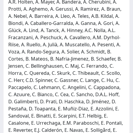
A.R. Holten, A. Mayer, A. Bandera, A. Cherubini, A.
Protti, A. Aghemo, A. Gerussi, A. Ramirez, A. Braun,
A. Nebel, A. Barreira, A. Lleo, A. Teles, A.B. Kildal, A.
Biondi, A. Caballero-Garralda, A. Ganna, A. Gori, A.
Glück, A. Lind, A. Tanck, A. Hinney, A.C. Nolla, A.L.
Fracanzani, A. Peschuck, A. Cavallero, A.M. Dyrhol-
Riise, A. Ruello, A. Julià, A. Muscatello, A. Pesenti, A.
Voza, A. Rando-Segura, A. Solier, A. Schmidt, B.
Cortes, B. Mateos, B. Nafria-Jimenez, B. Schaefer, B.
Jensen, C. Bellinghausen, C. Maj, C. Ferrando, C.
Horra, C. Quereda, C. Skurk, C. Thibeault, C. Scollo,
C. Herr, C.D. Spinner, C. Gassner, C. Lange, C. Hu, C.
Paccapelo, C. Lehmann, C. Angelini, C. Cappadona,
C. Azuure, C. Bianco, C. Cea, C. Sancho, D.A.L. Hoff,
D. Galimberti, D. Prati, D. Haschka, D. Jiménez, D.
Pestaña, D. Toapanta, E. Muñiz-Diaz, E. Azzolini, E.
Sandoval, E. Binatti, E. Scarpini, E.T. Helbig, E.
Casalone, E. Urrechaga, E.M. Paraboschi, E. Pontali,
E. Reverter, E.J. Calderón, E. Navas, E. Solligård, E.