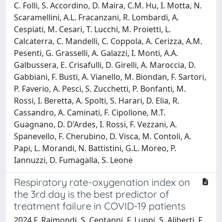
C. Folli, S. Accordino, D. Maira, C.M. Hu, I. Motta, N.
Scaramellini, A.L. Fracanzani, R. Lombardi, A.
Cespiati, M. Cesari, T. Lucchi, M. Proietti, L.
Calcaterra, C. Mandelli, C. Coppola, A. Cerizza, A.M.
Pesenti, G. Grasselli, A. Galazzi, I. Monti, A.A.
Galbussera, E. Crisafulli, D. Girelli, A. Maroccia, D.
Gabbiani, F. Busti, A. Vianello, M. Biondan, F. Sartori,
P. Faverio, A. Pesci, S. Zucchetti, P. Bonfanti, M.
Rossi, I. Beretta, A. Spolti, S. Harari, D. Elia, R.
Cassandro, A. Caminati, F. Cipollone, M.T.
Guagnano, D. D’Ardes, I. Rossi, F. Vezzani, A.
Spanevello, F. Cherubino, D. Visca, M. Contoli, A.
Papi, L. Morandi, N. Battistini, G.L. Moreo, P.
Iannuzzi, D. Fumagalla, S. Leone
Respiratory rate-oxygenation index on
the 3rd day is the best predictor of
treatment failure in COVID-19 patients
2024 F. Raimondi, S. Centanni, F. Luppi, S. Aliberti, F.