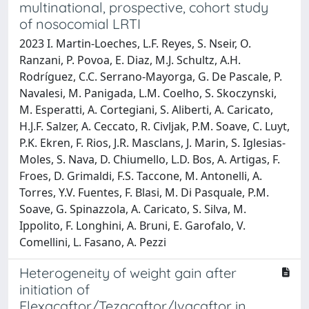
multinational, prospective, cohort study
of nosocomial LRTI
2023 I. Martin-Loeches, L.F. Reyes, S. Nseir, O.
Ranzani, P. Povoa, E. Diaz, M.J. Schultz, A.H.
Rodríguez, C.C. Serrano-Mayorga, G. De Pascale, P.
Navalesi, M. Panigada, L.M. Coelho, S. Skoczynski,
M. Esperatti, A. Cortegiani, S. Aliberti, A. Caricato,
H.J.F. Salzer, A. Ceccato, R. Civljak, P.M. Soave, C. Luyt,
P.K. Ekren, F. Rios, J.R. Masclans, J. Marin, S. Iglesias-
Moles, S. Nava, D. Chiumello, L.D. Bos, A. Artigas, F.
Froes, D. Grimaldi, F.S. Taccone, M. Antonelli, A.
Torres, Y.V. Fuentes, F. Blasi, M. Di Pasquale, P.M.
Soave, G. Spinazzola, A. Caricato, S. Silva, M.
Ippolito, F. Longhini, A. Bruni, E. Garofalo, V.
Comellini, L. Fasano, A. Pezzi
Heterogeneity of weight gain after
initiation of
Elexacaftor/Tezacaftor/Ivacaftor in