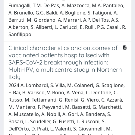
Fumagalli, T.M. De Pas, A. Mazzocca, M.A. Pantaleo,
A. Brunello, G.G. Baldi, A. Boglione, S. Fatigoni, A.
Berruti, M. Giordano, A. Marrari, A.P. Dei Tos, A.S.
Alberton, S. Aliberti, L. Carlucci, E. Rulli, P.G. Casali, R.
Sanfilippo
Clinical characteristics and outcomes of
vaccinated patients hospitalised with
SARS-CoV-2 breakthrough infection:
Multi-IPV, a multicentre study in Northern
Italy
2024 A. Lombardi, S. Villa, M. Colaneri, G. Scaglione,
F. Bai, B. Varisco, V. Bono, A. Vena, C. Dentone, C.
Russo, M. Tettamanti, G. Renisi, G. Viero, C. Azzarà,
M. Mantero, F. Peyvandi, M. Bassetti, G. Marchetti,
A. Muscatello, A. Nobili, A. Gori, A. Bandera, S.
Bosari, L. Scudeller, G. Fusetti, L. Rusconi, S.
Dell’Orto, D. Prati, L. Valenti, S. Giovannelli, M.