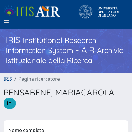
IRIS
Institutional Research
- AIR
Information System
Archivio
Istituzionale della Ricerca
IRIS
Pagina ricercatore
PENSABENE, MARIACAROLA
Nome completo