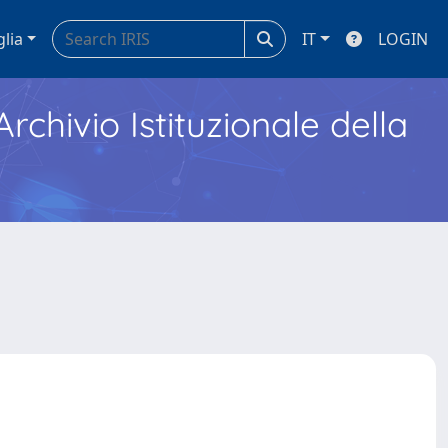
glia
IT
LOGIN
Archivio Istituzionale della