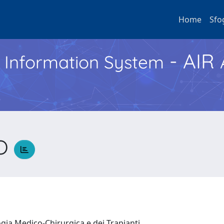
Home
Sfo
- AIR
h Information System
RO
ogia Medico-Chirurgica e dei Trapianti