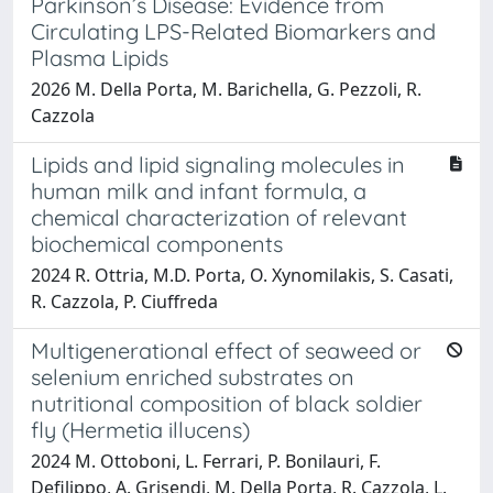
Parkinson’s Disease: Evidence from
Circulating LPS-Related Biomarkers and
Plasma Lipids
2026 M. Della Porta, M. Barichella, G. Pezzoli, R.
Cazzola
Lipids and lipid signaling molecules in
human milk and infant formula, a
chemical characterization of relevant
biochemical components
2024 R. Ottria, M.D. Porta, O. Xynomilakis, S. Casati,
R. Cazzola, P. Ciuffreda
Multigenerational effect of seaweed or
selenium enriched substrates on
nutritional composition of black soldier
fly (Hermetia illucens)
2024 M. Ottoboni, L. Ferrari, P. Bonilauri, F.
Defilippo, A. Grisendi, M. Della Porta, R. Cazzola, L.