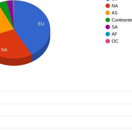
NA
AS
Continent
EU
SA
AF
OC
NA