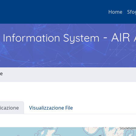
Home
Sfo
- AIR
h Information System
re
icazione
Visualizzazione File