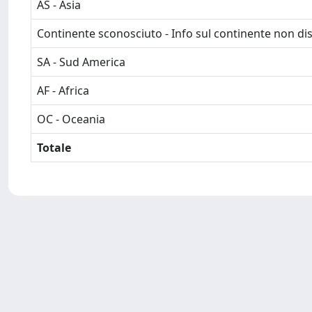
AS - Asia
Continente sconosciuto - Info sul continente non dis
SA - Sud America
AF - Africa
OC - Oceania
Totale
Powered by
IRIS
-
about IRIS
-
Utilizzo dei cookie