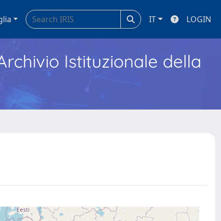
glia
IT
LOGIN
Archivio Istituzionale della