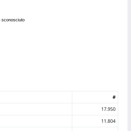
e sconosciuto
#
17.950
11.804