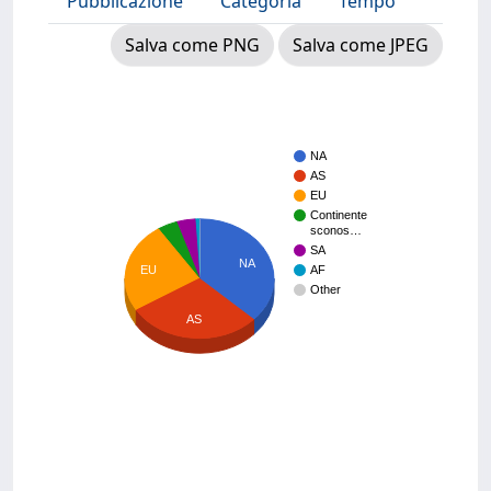
Pubblicazione
Categoria
Tempo
Salva come PNG
Salva come JPEG
NA
AS
EU
Continente
sconos…
SA
NA
EU
AF
Other
AS