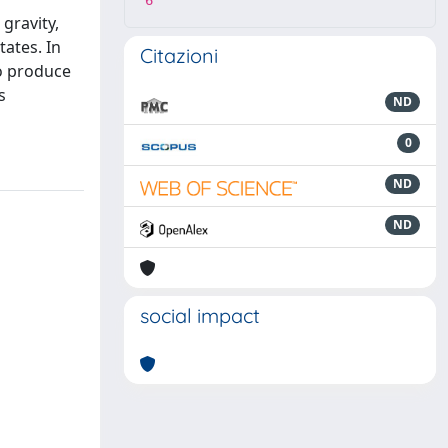
6
gravity,
ates. In
Citazioni
to produce
s
ND
0
ND
ND
social impact