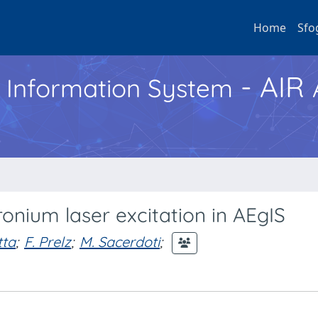
Home
Sfo
- AIR
h Information System
onium laser excitation in AEgIS
tta
;
F. Prelz
;
M. Sacerdoti
;