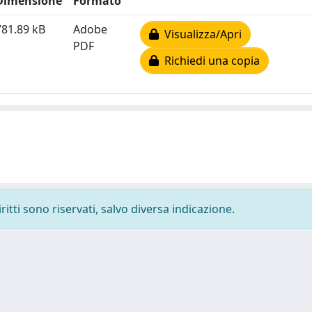
Dimensione
Formato
781.89 kB
Adobe
Visualizza/Apri
PDF
Richiedi una copia
ritti sono riservati, salvo diversa indicazione.