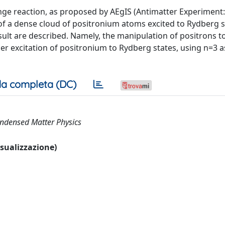
ge reaction, as proposed by AEgIS (Antimatter Experiment: 
of a dense cloud of positronium atoms excited to Rydberg st
sult are described. Namely, the manipulation of positrons 
er excitation of positronium to Rydberg states, using n=3 a
a completa (DC)
Condensed Matter Physics
visualizzazione)