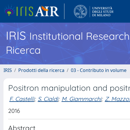
IRIS
Institutional Researc
Ricerca
IRIS
Prodotti della ricerca
03 - Contributo in volume
Positron manipulation and positr
F. Castelli
;
S. Cialdi
;
M. Giammarchi
;
Z. Mazzo
2016
Abstract