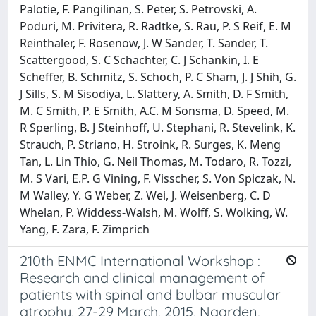
Palotie, F. Pangilinan, S. Peter, S. Petrovski, A.
Poduri, M. Privitera, R. Radtke, S. Rau, P. S Reif, E. M
Reinthaler, F. Rosenow, J. W Sander, T. Sander, T.
Scattergood, S. C Schachter, C. J Schankin, I. E
Scheffer, B. Schmitz, S. Schoch, P. C Sham, J. J Shih, G.
J Sills, S. M Sisodiya, L. Slattery, A. Smith, D. F Smith,
M. C Smith, P. E Smith, A.C. M Sonsma, D. Speed, M.
R Sperling, B. J Steinhoff, U. Stephani, R. Stevelink, K.
Strauch, P. Striano, H. Stroink, R. Surges, K. Meng
Tan, L. Lin Thio, G. Neil Thomas, M. Todaro, R. Tozzi,
M. S Vari, E.P. G Vining, F. Visscher, S. Von Spiczak, N.
M Walley, Y. G Weber, Z. Wei, J. Weisenberg, C. D
Whelan, P. Widdess-Walsh, M. Wolff, S. Wolking, W.
Yang, F. Zara, F. Zimprich
210th ENMC International Workshop :
Research and clinical management of
patients with spinal and bulbar muscular
atrophy, 27-29 March, 2015, Naarden,