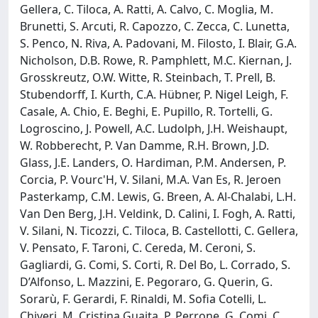
Gellera, C. Tiloca, A. Ratti, A. Calvo, C. Moglia, M.
Brunetti, S. Arcuti, R. Capozzo, C. Zecca, C. Lunetta,
S. Penco, N. Riva, A. Padovani, M. Filosto, I. Blair, G.A.
Nicholson, D.B. Rowe, R. Pamphlett, M.C. Kiernan, J.
Grosskreutz, O.W. Witte, R. Steinbach, T. Prell, B.
Stubendorff, I. Kurth, C.A. Hübner, P. Nigel Leigh, F.
Casale, A. Chio, E. Beghi, E. Pupillo, R. Tortelli, G.
Logroscino, J. Powell, A.C. Ludolph, J.H. Weishaupt,
W. Robberecht, P. Van Damme, R.H. Brown, J.D.
Glass, J.E. Landers, O. Hardiman, P.M. Andersen, P.
Corcia, P. Vourc'H, V. Silani, M.A. Van Es, R. Jeroen
Pasterkamp, C.M. Lewis, G. Breen, A. Al-Chalabi, L.H.
Van Den Berg, J.H. Veldink, D. Calini, I. Fogh, A. Ratti,
V. Silani, N. Ticozzi, C. Tiloca, B. Castellotti, C. Gellera,
V. Pensato, F. Taroni, C. Cereda, M. Ceroni, S.
Gagliardi, G. Comi, S. Corti, R. Del Bo, L. Corrado, S.
D’Alfonso, L. Mazzini, E. Pegoraro, G. Querin, G.
Sorarù, F. Gerardi, F. Rinaldi, M. Sofia Cotelli, L.
Chiveri, M. Cristina Guaita, P. Perrone, G. Comi, C.