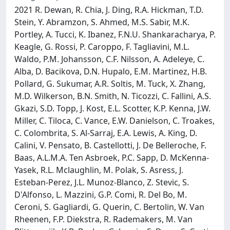
2021 R. Dewan, R. Chia, J. Ding, R.A. Hickman, T.D.
Stein, Y. Abramzon, S. Ahmed, M.S. Sabir, M.K.
Portley, A. Tucci, K. Ibanez, F.N.U. Shankaracharya, P.
Keagle, G. Rossi, P. Caroppo, F. Tagliavini, M.L.
Waldo, P.M. Johansson, C.F. Nilsson, A. Adeleye, C.
Alba, D. Bacikova, D.N. Hupalo, E.M. Martinez, H.B.
Pollard, G. Sukumar, A.R. Soltis, M. Tuck, X. Zhang,
M.D. Wilkerson, B.N. Smith, N. Ticozzi, C. Fallini, A.S.
Gkazi, S.D. Topp, J. Kost, E.L. Scotter, K.P. Kenna, J.W.
Miller, C. Tiloca, C. Vance, E.W. Danielson, C. Troakes,
C. Colombrita, S. Al-Sarraj, E.A. Lewis, A. King, D.
Calini, V. Pensato, B. Castellotti, J. De Belleroche, F.
Baas, A.L.M.A. Ten Asbroek, P.C. Sapp, D. McKenna-
Yasek, R.L. Mclaughlin, M. Polak, S. Asress, J.
Esteban-Perez, J.L. Munoz-Blanco, Z. Stevic, S.
D'Alfonso, L. Mazzini, G.P. Comi, R. Del Bo, M.
Ceroni, S. Gagliardi, G. Querin, C. Bertolin, W. Van
Rheenen, F.P. Diekstra, R. Rademakers, M. Van