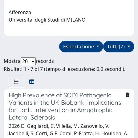
Afferenza
Universita' degli Studi di MILANO
Esportazione
Tutti (7)
Mostra
records
Risultati 1 - 7 di 7 (tempo di esecuzione: 0.0 secondi).
High Prevalence of SOD1 Pathogenic
Variants in the UK Biobank: Implications
for Early Intervention in Amyotrophic
Lateral Sclerosis
2026 D. Gagliardi, C. Villella, M. Zanovello, V.
Iacobelli, S. Corti, G.P. Comi, P. Fratta, H. Houlden, A.