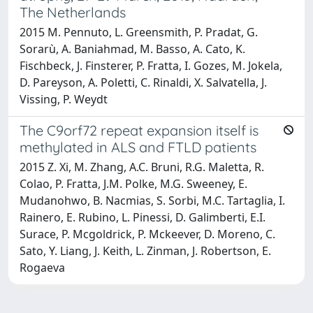
The Netherlands
2015 M. Pennuto, L. Greensmith, P. Pradat, G.
Sorarù, A. Baniahmad, M. Basso, A. Cato, K.
Fischbeck, J. Finsterer, P. Fratta, I. Gozes, M. Jokela,
D. Pareyson, A. Poletti, C. Rinaldi, X. Salvatella, J.
Vissing, P. Weydt
The C9orf72 repeat expansion itself is
methylated in ALS and FTLD patients
2015 Z. Xi, M. Zhang, A.C. Bruni, R.G. Maletta, R.
Colao, P. Fratta, J.M. Polke, M.G. Sweeney, E.
Mudanohwo, B. Nacmias, S. Sorbi, M.C. Tartaglia, I.
Rainero, E. Rubino, L. Pinessi, D. Galimberti, E.I.
Surace, P. Mcgoldrick, P. Mckeever, D. Moreno, C.
Sato, Y. Liang, J. Keith, L. Zinman, J. Robertson, E.
Rogaeva