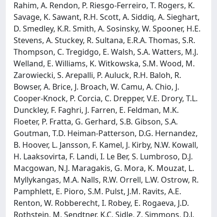
Rahim, A. Rendon, P. Riesgo-Ferreiro, T. Rogers, K.
Savage, K. Sawant, R.H. Scott, A. Siddiq, A. Sieghart,
D. Smedley, K.R. Smith, A. Sosinsky, W. Spooner, H.E.
Stevens, A. Stuckey, R. Sultana, E.R.A. Thomas, S.R.
Thompson, C. Tregidgo, E. Walsh, S.A. Watters, M.J.
Welland, E. Williams, K. Witkowska, S.M. Wood, M.
Zarowiecki, S. Arepalli, P. Auluck, R.H. Baloh, R.
Bowser, A. Brice, J. Broach, W. Camu, A. Chio, J.
Cooper-Knock, P. Corcia, C. Drepper, V.E. Drory, T.L.
Dunckley, F. Faghri, J. Farren, E. Feldman, M.K.
Floeter, P. Fratta, G. Gerhard, S.B. Gibson, S.A.
Goutman, T.D. Heiman-Patterson, D.G. Hernandez,
B. Hoover, L. Jansson, F. Kamel, J. Kirby, N.W. Kowall,
H. Laaksovirta, F. Landi, I. Le Ber, S. Lumbroso, D.J.
Macgowan, N.J. Maragakis, G. Mora, K. Mouzat, L.
Myllykangas, M.A. Nalls, R.W. Orrell, L.W. Ostrow, R.
Pamphlett, E. Pioro, S.M. Pulst, J.M. Ravits, A.E.
Renton, W. Robberecht, I. Robey, E. Rogaeva, J.D.
Rothstein, M. Sendtner, K.C. Sidle, Z. Simmons, D.J.