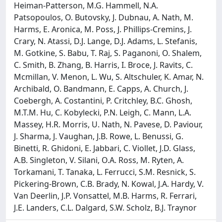
Heiman-Patterson, M.G. Hammell, N.A.
Patsopoulos, O. Butovsky, J. Dubnau, A. Nath, M.
Harms, E. Aronica, M. Poss, J. Phillips-Cremins, J.
Crary, N. Atassi, D.J. Lange, D.J. Adams, L. Stefanis,
M. Gotkine, S. Babu, T. Raj, S. Paganoni, O. Shalem,
C. Smith, B. Zhang, B. Harris, I. Broce, J. Ravits, C.
Mcmillan, V. Menon, L. Wu, S. Altschuler, K. Amar, N.
Archibald, O. Bandmann, E. Capps, A. Church, J.
Coebergh, A. Costantini, P. Critchley, B.C. Ghosh,
M.T.M. Hu, C. Kobylecki, P.N. Leigh, C. Mann, L.A.
Massey, H.R. Morris, U. Nath, N. Pavese, D. Paviour,
J. Sharma, J. Vaughan, J.B. Rowe, L. Benussi, G.
Binetti, R. Ghidoni, E. Jabbari, C. Viollet, J.D. Glass,
A.B. Singleton, V. Silani, O.A. Ross, M. Ryten, A.
Torkamani, T. Tanaka, L. Ferrucci, S.M. Resnick, S.
Pickering-Brown, C.B. Brady, N. Kowal, J.A. Hardy, V.
Van Deerlin, J.P. Vonsattel, M.B. Harms, R. Ferrari,
J.E. Landers, C.L. Dalgard, S.W. Scholz, B.J. Traynor