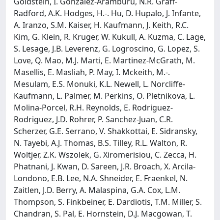
Goldstein, I. Gonzalez-Aramburu, N.R. Graff-
Radford, A.K. Hodges, H.-. Hu, D. Hupalo, J. Infante,
A. Iranzo, S.M. Kaiser, H. Kaufmann, J. Keith, R.C.
Kim, G. Klein, R. Kruger, W. Kukull, A. Kuzma, C. Lage,
S. Lesage, J.B. Leverenz, G. Logroscino, G. Lopez, S.
Love, Q. Mao, M.J. Marti, E. Martinez-McGrath, M.
Masellis, E. Masliah, P. May, I. Mckeith, M.-.
Mesulam, E.S. Monuki, K.L. Newell, L. Norcliffe-
Kaufmann, L. Palmer, M. Perkins, O. Pletnikova, L.
Molina-Porcel, R.H. Reynolds, E. Rodriguez-
Rodriguez, J.D. Rohrer, P. Sanchez-Juan, C.R.
Scherzer, G.E. Serrano, V. Shakkottai, E. Sidransky,
N. Tayebi, A.J. Thomas, B.S. Tilley, R.L. Walton, R.
Woltjer, Z.K. Wszolek, G. Xiromerisiou, C. Zecca, H.
Phatnani, J. Kwan, D. Sareen, J.R. Broach, X. Arcila-
Londono, E.B. Lee, N.A. Shneider, E. Fraenkel, N.
Zaitlen, J.D. Berry, A. Malaspina, G.A. Cox, L.M.
Thompson, S. Finkbeiner, E. Dardiotis, T.M. Miller, S.
Chandran, S. Pal, E. Hornstein, D.J. Macgowan, T.