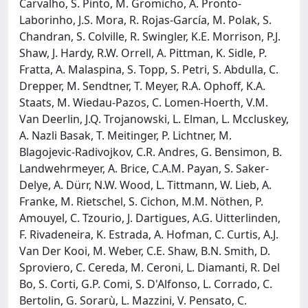
Carvalho, S. Pinto, M. Gromicho, A. Pronto-
Laborinho, J.S. Mora, R. Rojas-García, M. Polak, S.
Chandran, S. Colville, R. Swingler, K.E. Morrison, P.J.
Shaw, J. Hardy, R.W. Orrell, A. Pittman, K. Sidle, P.
Fratta, A. Malaspina, S. Topp, S. Petri, S. Abdulla, C.
Drepper, M. Sendtner, T. Meyer, R.A. Ophoff, K.A.
Staats, M. Wiedau-Pazos, C. Lomen-Hoerth, V.M.
Van Deerlin, J.Q. Trojanowski, L. Elman, L. Mccluskey,
A. Nazli Basak, T. Meitinger, P. Lichtner, M.
Blagojevic-Radivojkov, C.R. Andres, G. Bensimon, B.
Landwehrmeyer, A. Brice, C.A.M. Payan, S. Saker-
Delye, A. Dürr, N.W. Wood, L. Tittmann, W. Lieb, A.
Franke, M. Rietschel, S. Cichon, M.M. Nöthen, P.
Amouyel, C. Tzourio, J. Dartigues, A.G. Uitterlinden,
F. Rivadeneira, K. Estrada, A. Hofman, C. Curtis, A.J.
Van Der Kooi, M. Weber, C.E. Shaw, B.N. Smith, D.
Sproviero, C. Cereda, M. Ceroni, L. Diamanti, R. Del
Bo, S. Corti, G.P. Comi, S. D'Alfonso, L. Corrado, C.
Bertolin, G. Sorarù, L. Mazzini, V. Pensato, C.