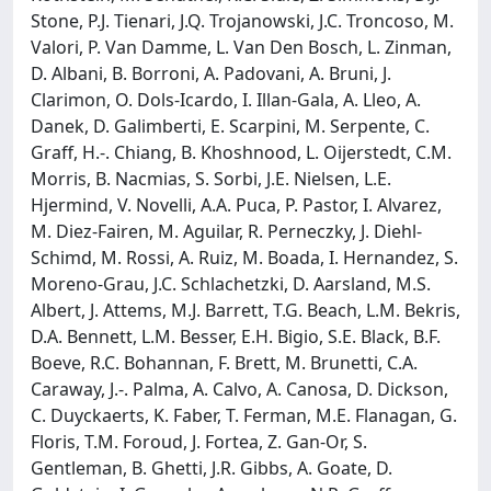
Stone, P.J. Tienari, J.Q. Trojanowski, J.C. Troncoso, M.
Valori, P. Van Damme, L. Van Den Bosch, L. Zinman,
D. Albani, B. Borroni, A. Padovani, A. Bruni, J.
Clarimon, O. Dols-Icardo, I. Illan-Gala, A. Lleo, A.
Danek, D. Galimberti, E. Scarpini, M. Serpente, C.
Graff, H.-. Chiang, B. Khoshnood, L. Oijerstedt, C.M.
Morris, B. Nacmias, S. Sorbi, J.E. Nielsen, L.E.
Hjermind, V. Novelli, A.A. Puca, P. Pastor, I. Alvarez,
M. Diez-Fairen, M. Aguilar, R. Perneczky, J. Diehl-
Schimd, M. Rossi, A. Ruiz, M. Boada, I. Hernandez, S.
Moreno-Grau, J.C. Schlachetzki, D. Aarsland, M.S.
Albert, J. Attems, M.J. Barrett, T.G. Beach, L.M. Bekris,
D.A. Bennett, L.M. Besser, E.H. Bigio, S.E. Black, B.F.
Boeve, R.C. Bohannan, F. Brett, M. Brunetti, C.A.
Caraway, J.-. Palma, A. Calvo, A. Canosa, D. Dickson,
C. Duyckaerts, K. Faber, T. Ferman, M.E. Flanagan, G.
Floris, T.M. Foroud, J. Fortea, Z. Gan-Or, S.
Gentleman, B. Ghetti, J.R. Gibbs, A. Goate, D.