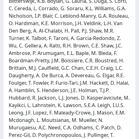
Blitterswijk, K.B. Boylan, G. Lauria, S. Duga, S. Corti,
C. Cereda, L. Corrado, G. Soraru, K.L. Williams, G.A.
Nicholson, I.P. Blair, C. Leblond-Manry, G.A. Rouleau,
O. Hardiman, K.E. Morrison, J.H. Veldink, L.H. Van
Den Berg, A. Al-Chalabi, H. Pall, P.J. Shaw, M.R.
Turner, K. Talbot, F. Taroni, A. Garcia-Redondo, Z.
Wu, C. Gellera, A. Ratti, R.H. Brown, C.E. Shaw, J.C.
Ambrose, P. Arumugam, E.L. Baple, M. Bleda, F.
Boardman-Pretty, J.M. Boissiere, C.R. Boustred, H.
Brittain, M.J. Caulfield, G.C. Chan, C.E.H. Craig, L.C.
Daugherty, A. De Burca, A. Devereau, G. Elgar, R.E.
Foulger, T. Fowler, P. Furio-Tari, J.M. Hackett, D. Halai,
A. Hamblin, S. Henderson, J.E. Holman, T.J.P.
Hubbard, R. Jackson, L.J. Jones, D. Kasperaviciute, M.
Kayikci, L. Lahnstein, K. Lawson, S.E.A. Leigh, I.U.S.
Leong, J.F. Lopez, F. Maleady-Crowe, J. Mason, E.M.
Mcdonagh, L. Moutsianas, M. Mueller, N.
Murugaesu, A.C. Need, C.A. Odhams, C. Patch, D.
Perez-Gil, D. Polychronopoulos, J. Pullinger, T.