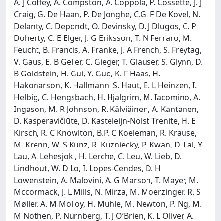
A. J Coffey, A. Compston, A. Coppola, P. Cossette, J. J
Craig, G. De Haan, P. De Jonghe, C.G. F De Kovel, N.
Delanty, C. Depondt, O. Devinsky, D. J Dlugos, C. P
Doherty, C. E Elger, J. G Eriksson, T. N Ferraro, M.
Feucht, B. Francis, A. Franke, J. A French, S. Freytag,
V. Gaus, E. B Geller, C. Gieger, T. Glauser, S. Glynn, D.
B Goldstein, H. Gui, Y. Guo, K. F Haas, H.
Hakonarson, K. Hallmann, S. Haut, E. L Heinzen, I.
Helbig, C. Hengsbach, H. Hjalgrim, M. Iacomino, A.
Ingason, M. R Johnson, R. Kälviäinen, A. Kantanen,
D. Kasperavičiūte, D. Kasteleijn-Nolst Trenite, H. E
Kirsch, R. C Knowlton, B.P. C Koeleman, R. Krause,
M. Krenn, W. S Kunz, R. Kuzniecky, P. Kwan, D. Lal, Y.
Lau, A. Lehesjoki, H. Lerche, C. Leu, W. Lieb, D.
Lindhout, W. D Lo, I. Lopes-Cendes, D. H
Lowenstein, A. Malovini, A. G Marson, T. Mayer, M.
Mccormack, J. L Mills, N. Mirza, M. Moerzinger, R. S
Møller, A. M Molloy, H. Muhle, M. Newton, P. Ng, M.
M Nöthen, P. Nürnberg, T. J O’Brien, K. L Oliver, A.