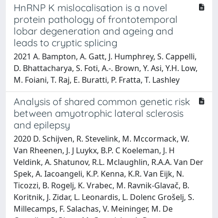
HnRNP K mislocalisation is a novel
protein pathology of frontotemporal
lobar degeneration and ageing and
leads to cryptic splicing
2021 A. Bampton, A. Gatt, J. Humphrey, S. Cappelli,
D. Bhattacharya, S. Foti, A.-. Brown, Y. Asi, Y.H. Low,
M. Foiani, T. Raj, E. Buratti, P. Fratta, T. Lashley
Analysis of shared common genetic risk
between amyotrophic lateral sclerosis
and epilepsy
2020 D. Schijven, R. Stevelink, M. Mccormack, W.
Van Rheenen, J. J Luykx, B.P. C Koeleman, J. H
Veldink, A. Shatunov, R.L. Mclaughlin, R.A.A. Van Der
Spek, A. Iacoangeli, K.P. Kenna, K.R. Van Eijk, N.
Ticozzi, B. Rogelj, K. Vrabec, M. Ravnik-Glavač, B.
Koritnik, J. Zidar, L. Leonardis, L. Dolenc Grošelj, S.
Millecamps, F. Salachas, V. Meininger, M. De