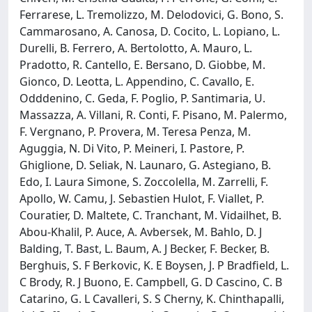
Ferrarese, L. Tremolizzo, M. Delodovici, G. Bono, S.
Cammarosano, A. Canosa, D. Cocito, L. Lopiano, L.
Durelli, B. Ferrero, A. Bertolotto, A. Mauro, L.
Pradotto, R. Cantello, E. Bersano, D. Giobbe, M.
Gionco, D. Leotta, L. Appendino, C. Cavallo, E.
Odddenino, C. Geda, F. Poglio, P. Santimaria, U.
Massazza, A. Villani, R. Conti, F. Pisano, M. Palermo,
F. Vergnano, P. Provera, M. Teresa Penza, M.
Aguggia, N. Di Vito, P. Meineri, I. Pastore, P.
Ghiglione, D. Seliak, N. Launaro, G. Astegiano, B.
Edo, I. Laura Simone, S. Zoccolella, M. Zarrelli, F.
Apollo, W. Camu, J. Sebastien Hulot, F. Viallet, P.
Couratier, D. Maltete, C. Tranchant, M. Vidailhet, B.
Abou-Khalil, P. Auce, A. Avbersek, M. Bahlo, D. J
Balding, T. Bast, L. Baum, A. J Becker, F. Becker, B.
Berghuis, S. F Berkovic, K. E Boysen, J. P Bradfield, L.
C Brody, R. J Buono, E. Campbell, G. D Cascino, C. B
Catarino, G. L Cavalleri, S. S Cherny, K. Chinthapalli,