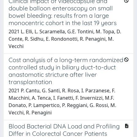
Clinical impact of videocapsule and
double balloon enteroscopy on small
bowel bleeding: results from a large
monocentric cohort in the last 19 years
2021 L. Elli, L. Scaramella, G.E. Tontini, M. Topa, D.
Conte, R. Sidhu, E. Rondonotti, R. Penagini, M.
Vecchi
Cost analysis of a long-term randomized
controlled study in biliary duct-to-duct
anastomotic stricture after liver
transplantation
2021 P. Cantu, G. Santi, R. Rosa, I. Parzanese, F.
Macchini, A. Tenca, I. Fanetti, F. Invernizzi, M.F.
Donato, P. Lampertico, P. Reggiani, G. Rossi, M.
Vecchi, R. Penagini
Blood Bacterial DNA Load and Profiling
Differ in Colorectal Cancer Patients