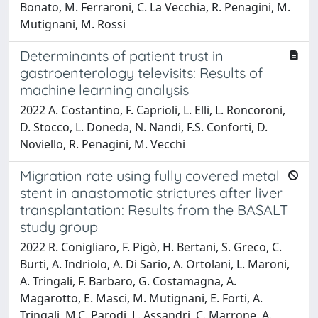
Bonato, M. Ferraroni, C. La Vecchia, R. Penagini, M.
Mutignani, M. Rossi
Determinants of patient trust in
gastroenterology televisits: Results of
machine learning analysis
2022 A. Costantino, F. Caprioli, L. Elli, L. Roncoroni,
D. Stocco, L. Doneda, N. Nandi, F.S. Conforti, D.
Noviello, R. Penagini, M. Vecchi
Migration rate using fully covered metal
stent in anastomotic strictures after liver
transplantation: Results from the BASALT
study group
2022 R. Conigliaro, F. Pigò, H. Bertani, S. Greco, C.
Burti, A. Indriolo, A. Di Sario, A. Ortolani, L. Maroni,
A. Tringali, F. Barbaro, G. Costamagna, A.
Magarotto, E. Masci, M. Mutignani, E. Forti, A.
Tringali, M.C. Parodi, L. Assandri, C. Marrone, A.