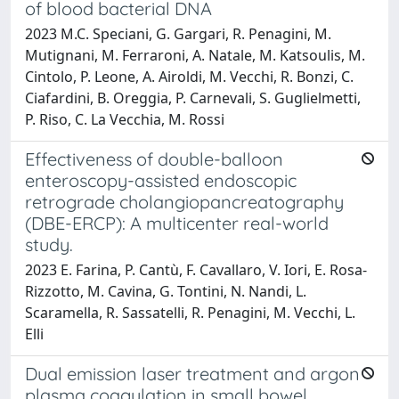
of blood bacterial DNA
2023 M.C. Speciani, G. Gargari, R. Penagini, M.
Mutignani, M. Ferraroni, A. Natale, M. Katsoulis, M.
Cintolo, P. Leone, A. Airoldi, M. Vecchi, R. Bonzi, C.
Ciafardini, B. Oreggia, P. Carnevali, S. Guglielmetti,
P. Riso, C. La Vecchia, M. Rossi
Effectiveness of double-balloon
enteroscopy-assisted endoscopic
retrograde cholangiopancreatography
(DBE-ERCP): A multicenter real-world
study.
2023 E. Farina, P. Cantù, F. Cavallaro, V. Iori, E. Rosa-
Rizzotto, M. Cavina, G. Tontini, N. Nandi, L.
Scaramella, R. Sassatelli, R. Penagini, M. Vecchi, L.
Elli
Dual emission laser treatment and argon
plasma coagulation in small bowel