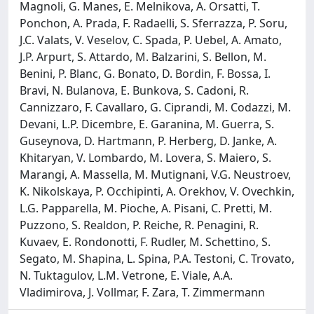
Magnoli, G. Manes, E. Melnikova, A. Orsatti, T.
Ponchon, A. Prada, F. Radaelli, S. Sferrazza, P. Soru,
J.C. Valats, V. Veselov, C. Spada, P. Uebel, A. Amato,
J.P. Arpurt, S. Attardo, M. Balzarini, S. Bellon, M.
Benini, P. Blanc, G. Bonato, D. Bordin, F. Bossa, I.
Bravi, N. Bulanova, E. Bunkova, S. Cadoni, R.
Cannizzaro, F. Cavallaro, G. Ciprandi, M. Codazzi, M.
Devani, L.P. Dicembre, E. Garanina, M. Guerra, S.
Guseynova, D. Hartmann, P. Herberg, D. Janke, A.
Khitaryan, V. Lombardo, M. Lovera, S. Maiero, S.
Marangi, A. Massella, M. Mutignani, V.G. Neustroev,
K. Nikolskaya, P. Occhipinti, A. Orekhov, V. Ovechkin,
L.G. Papparella, M. Pioche, A. Pisani, C. Pretti, M.
Puzzono, S. Realdon, P. Reiche, R. Penagini, R.
Kuvaev, E. Rondonotti, F. Rudler, M. Schettino, S.
Segato, M. Shapina, L. Spina, P.A. Testoni, C. Trovato,
N. Tuktagulov, L.M. Vetrone, E. Viale, A.A.
Vladimirova, J. Vollmar, F. Zara, T. Zimmermann