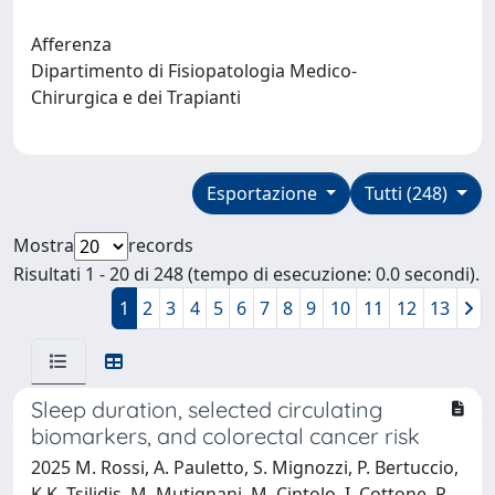
Afferenza
Dipartimento di Fisiopatologia Medico-
Chirurgica e dei Trapianti
Esportazione
Tutti (248)
Mostra
records
Risultati 1 - 20 di 248 (tempo di esecuzione: 0.0 secondi).
1
2
3
4
5
6
7
8
9
10
11
12
13
Sleep duration, selected circulating
biomarkers, and colorectal cancer risk
2025 M. Rossi, A. Pauletto, S. Mignozzi, P. Bertuccio,
K.K. Tsilidis, M. Mutignani, M. Cintolo, I. Cottone, R.