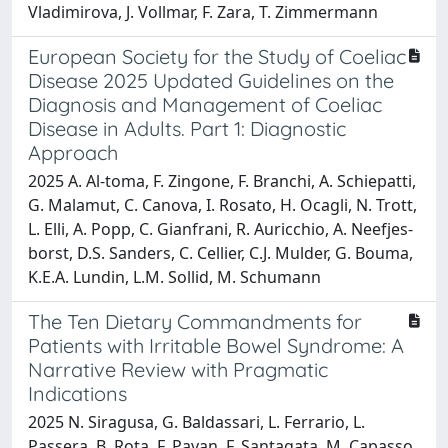
Vladimirova, J. Vollmar, F. Zara, T. Zimmermann
European Society for the Study of Coeliac
Disease 2025 Updated Guidelines on the
Diagnosis and Management of Coeliac
Disease in Adults. Part 1: Diagnostic
Approach
2025 A. Al‐toma, F. Zingone, F. Branchi, A. Schiepatti,
G. Malamut, C. Canova, I. Rosato, H. Ocagli, N. Trott,
L. Elli, A. Popp, C. Gianfrani, R. Auricchio, A. Neefjes‐
borst, D.S. Sanders, C. Cellier, C.J. Mulder, G. Bouma,
K.E.A. Lundin, L.M. Sollid, M. Schumann
The Ten Dietary Commandments for
Patients with Irritable Bowel Syndrome: A
Narrative Review with Pragmatic
Indications
2025 N. Siragusa, G. Baldassari, L. Ferrario, L.
Passera, B. Rota, F. Pavan, F. Santagata, M. Capasso,