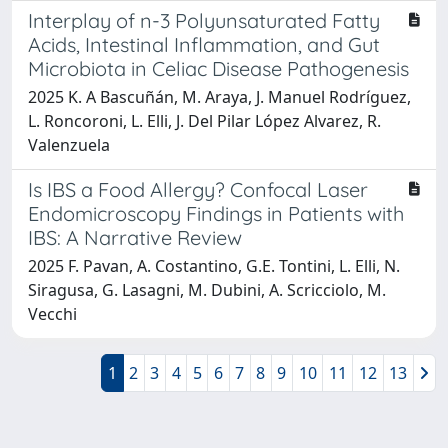
Interplay of n-3 Polyunsaturated Fatty
Acids, Intestinal Inflammation, and Gut
Microbiota in Celiac Disease Pathogenesis
2025 K. A Bascuñán, M. Araya, J. Manuel Rodríguez,
L. Roncoroni, L. Elli, J. Del Pilar López Alvarez, R.
Valenzuela
Is IBS a Food Allergy? Confocal Laser
Endomicroscopy Findings in Patients with
IBS: A Narrative Review
2025 F. Pavan, A. Costantino, G.E. Tontini, L. Elli, N.
Siragusa, G. Lasagni, M. Dubini, A. Scricciolo, M.
Vecchi
1
2
3
4
5
6
7
8
9
10
11
12
13