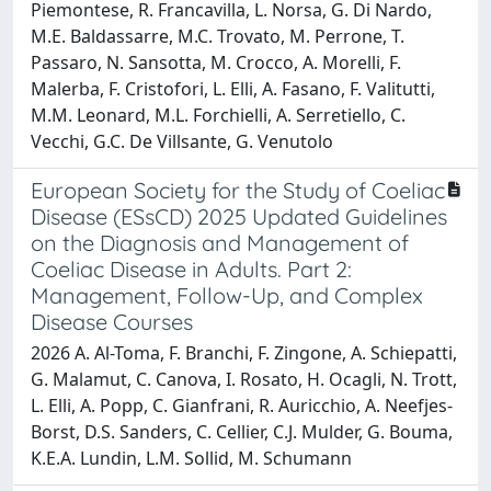
Piemontese, R. Francavilla, L. Norsa, G. Di Nardo,
M.E. Baldassarre, M.C. Trovato, M. Perrone, T.
Passaro, N. Sansotta, M. Crocco, A. Morelli, F.
Malerba, F. Cristofori, L. Elli, A. Fasano, F. Valitutti,
M.M. Leonard, M.L. Forchielli, A. Serretiello, C.
Vecchi, G.C. De Villsante, G. Venutolo
European Society for the Study of Coeliac
Disease (ESsCD) 2025 Updated Guidelines
on the Diagnosis and Management of
Coeliac Disease in Adults. Part 2:
Management, Follow-Up, and Complex
Disease Courses
2026 A. Al-Toma, F. Branchi, F. Zingone, A. Schiepatti,
G. Malamut, C. Canova, I. Rosato, H. Ocagli, N. Trott,
L. Elli, A. Popp, C. Gianfrani, R. Auricchio, A. Neefjes-
Borst, D.S. Sanders, C. Cellier, C.J. Mulder, G. Bouma,
K.E.A. Lundin, L.M. Sollid, M. Schumann