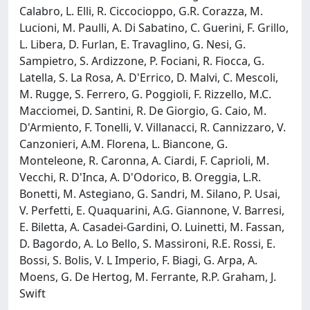
Calabro, L. Elli, R. Ciccocioppo, G.R. Corazza, M.
Lucioni, M. Paulli, A. Di Sabatino, C. Guerini, F. Grillo,
L. Libera, D. Furlan, E. Travaglino, G. Nesi, G.
Sampietro, S. Ardizzone, P. Fociani, R. Fiocca, G.
Latella, S. La Rosa, A. D'Errico, D. Malvi, C. Mescoli,
M. Rugge, S. Ferrero, G. Poggioli, F. Rizzello, M.C.
Macciomei, D. Santini, R. De Giorgio, G. Caio, M.
D'Armiento, F. Tonelli, V. Villanacci, R. Cannizzaro, V.
Canzonieri, A.M. Florena, L. Biancone, G.
Monteleone, R. Caronna, A. Ciardi, F. Caprioli, M.
Vecchi, R. D'Inca, A. D'Odorico, B. Oreggia, L.R.
Bonetti, M. Astegiano, G. Sandri, M. Silano, P. Usai,
V. Perfetti, E. Quaquarini, A.G. Giannone, V. Barresi,
E. Biletta, A. Casadei-Gardini, O. Luinetti, M. Fassan,
D. Bagordo, A. Lo Bello, S. Massironi, R.E. Rossi, E.
Bossi, S. Bolis, V. L Imperio, F. Biagi, G. Arpa, A.
Moens, G. De Hertog, M. Ferrante, R.P. Graham, J.
Swift