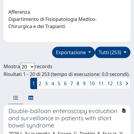
Afferenza
Dipartimento di Fisiopatologia Medico-
Chirurgica e dei Trapianti
Esportazione
Tutti (253)
Mostra
records
Risultati 1 - 20 di 253 (tempo di esecuzione: 0.0 secondi).
1
2
3
4
5
6
7
8
9
10
11
12
13
Double-balloon enteroscopy evaluation
and surveillance in patients with short
bowel syndrome
2026 L. Scaramella, A. Sorge, G. Tontini, E. Fracas, V.