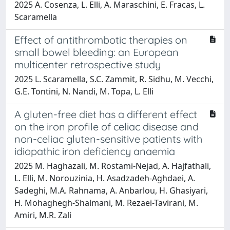
2025 A. Cosenza, L. Elli, A. Maraschini, E. Fracas, L.
Scaramella
Effect of antithrombotic therapies on
small bowel bleeding: an European
multicenter retrospective study
2025 L. Scaramella, S.C. Zammit, R. Sidhu, M. Vecchi,
G.E. Tontini, N. Nandi, M. Topa, L. Elli
A gluten-free diet has a different effect
on the iron profile of celiac disease and
non-celiac gluten-sensitive patients with
idiopathic iron deficiency anaemia
2025 M. Haghazali, M. Rostami-Nejad, A. Hajfathali,
L. Elli, M. Norouzinia, H. Asadzadeh-Aghdaei, A.
Sadeghi, M.A. Rahnama, A. Anbarlou, H. Ghasiyari,
H. Mohaghegh-Shalmani, M. Rezaei-Tavirani, M.
Amiri, M.R. Zali