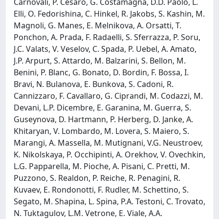
Carnovali, P. Cesaro, G. Costamagna, D.D. Paolo, L.
Elli, O. Fedorishina, C. Hinkel, R. Jakobs, S. Kashin, M.
Magnoli, G. Manes, E. Melnikova, A. Orsatti, T.
Ponchon, A. Prada, F. Radaelli, S. Sferrazza, P. Soru,
J.C. Valats, V. Veselov, C. Spada, P. Uebel, A. Amato,
J.P. Arpurt, S. Attardo, M. Balzarini, S. Bellon, M.
Benini, P. Blanc, G. Bonato, D. Bordin, F. Bossa, I.
Bravi, N. Bulanova, E. Bunkova, S. Cadoni, R.
Cannizzaro, F. Cavallaro, G. Ciprandi, M. Codazzi, M.
Devani, L.P. Dicembre, E. Garanina, M. Guerra, S.
Guseynova, D. Hartmann, P. Herberg, D. Janke, A.
Khitaryan, V. Lombardo, M. Lovera, S. Maiero, S.
Marangi, A. Massella, M. Mutignani, V.G. Neustroev,
K. Nikolskaya, P. Occhipinti, A. Orekhov, V. Ovechkin,
L.G. Papparella, M. Pioche, A. Pisani, C. Pretti, M.
Puzzono, S. Realdon, P. Reiche, R. Penagini, R.
Kuvaev, E. Rondonotti, F. Rudler, M. Schettino, S.
Segato, M. Shapina, L. Spina, P.A. Testoni, C. Trovato,
N. Tuktagulov, L.M. Vetrone, E. Viale, A.A.