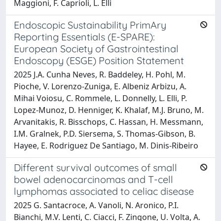
Maggioni, F. Caprioli, L. Elli
Endoscopic Sustainability PrimAry
Reporting Essentials (E-SPARE):
European Society of Gastrointestinal
Endoscopy (ESGE) Position Statement
2025 J.A. Cunha Neves, R. Baddeley, H. Pohl, M.
Pioche, V. Lorenzo-Zuniga, E. Albeniz Arbizu, A.
Mihai Voiosu, C. Rommele, L. Donnelly, L. Elli, P.
Lopez-Munoz, D. Henniger, K. Khalaf, M.J. Bruno, M.
Arvanitakis, R. Bisschops, C. Hassan, H. Messmann,
I.M. Gralnek, P.D. Siersema, S. Thomas-Gibson, B.
Hayee, E. Rodriguez De Santiago, M. Dinis-Ribeiro
Different survival outcomes of small
bowel adenocarcinomas and T-cell
lymphomas associated to celiac disease
2025 G. Santacroce, A. Vanoli, N. Aronico, P.I.
Bianchi, M.V. Lenti, C. Ciacci, F. Zingone, U. Volta, A.