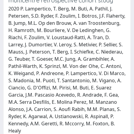
multicentre retrospective cohort study
2020 P. Lampertico, T. Berg, M. Buti, A. Pathil, J.
Petersen, S.D. Ryder, F. Zoulim, I. Botros, J.F. Flaherty,
B. Jump, M.L. Op den Brouw, A. van Troostenburg,
H. Ramroth, M. Bourliere, V. De Ledinghen, G.
Riachi, F. Zoulim, V. Loustaud-Ratti, A. Tran, D.
Larrey, J. Dumortier, V. Leroy, S. Metivier, P. Sellier, S.
Mauss, J. Peterson, T. Berg, I. Schiefke, C. Niederau,
G. Teuber, T. Goeser, M.C. Jung, A. Grambihler, A.
Pathil-Warth, K. Sprinzl, M. Von der Ohe, C. Antoni,
K. Weigand, P. Andreone, P. Lampertico, V. Di Marco,
S. Madonia, M. Puoti, T. Santantonio, M. Vigano, A.
Ciancio, G. D'Offizi, M. Pirisi, M. Buti, E. Suarez
Garcia, J.M. Pascasio Acevedo, R. Andrade, F. Gea,
M.A. Serra Desfilis, E. Molina Perez, M. Manzano
Alonso, J.A. Carrion, S. Aoufi Rabih, M.M. Planas, S.
Ryder, K. Agarwal, A. Ustianowski, R. Aspinall, P.
Kennedy, A.M. Geretti, R. Mccorry, M. Foxton, B.
Healy