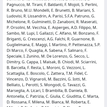
Pagnucco, M. Tirani, F. Baldanti, F. Mojoli, S. Perlini,
R. Bruno, M.U. Mondelli, E. Brunetti, B. Mariani, S.
Ludovisi, R. Lissandrin, A. Parisi, S.F.A. Patruno, G.
Michelone, R. Gulminetti, D. Zanaboni, R. Maserati,
P. Orsolini, M. Vecchia, E. Asperges, A.D. Filippo, M.
Sambo, M. Lupi, I. Gallazzi, C. Alfano, M. Bonzano, F.
Briganti, G. Crescenzi, A.G. Falchi, R. Guarnone, B.
Guglielmana, E. Maggi, I. Martino, P. Pettenazza, S.P.
Di Marco, F. Quaglia, A. Sabena, F. Salinaro, F.
Speciale, I. Zunino, M. De Lorenzo, G. Secco, L.
Dimitry, G. Cappa, I. Maisak, B. Chiodi, M. Sciarrini,
B. Barcella, F. Resta, L. Moroni, G. Vezzoni, L.
Scattaglia, E. Boscolo, C. Zattera, T.M. Fidel, C.
Vincenzo, D. Vignaroli, M. Bazzini, G. Iotti, M.
Belliato, L. Perotti, S. Mongodi, G. Tavazzi, G.
Marseglia, A. Licari, I. Brambilla, B. Daniela, B.
Antonella, C. Patrizia, C. Giulia, C. Giuditta, C. Marta,
D. Rossana, F. Milena, M. Bianca, M. Roberta, E.