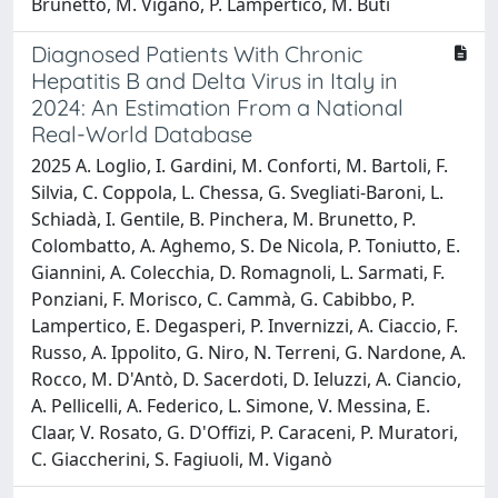
Brunetto, M. Viganò, P. Lampertico, M. Buti
Diagnosed Patients With Chronic
Hepatitis B and Delta Virus in Italy in
2024: An Estimation From a National
Real-World Database
2025 A. Loglio, I. Gardini, M. Conforti, M. Bartoli, F.
Silvia, C. Coppola, L. Chessa, G. Svegliati-Baroni, L.
Schiadà, I. Gentile, B. Pinchera, M. Brunetto, P.
Colombatto, A. Aghemo, S. De Nicola, P. Toniutto, E.
Giannini, A. Colecchia, D. Romagnoli, L. Sarmati, F.
Ponziani, F. Morisco, C. Cammà, G. Cabibbo, P.
Lampertico, E. Degasperi, P. Invernizzi, A. Ciaccio, F.
Russo, A. Ippolito, G. Niro, N. Terreni, G. Nardone, A.
Rocco, M. D'Antò, D. Sacerdoti, D. Ieluzzi, A. Ciancio,
A. Pellicelli, A. Federico, L. Simone, V. Messina, E.
Claar, V. Rosato, G. D'Offizi, P. Caraceni, P. Muratori,
C. Giaccherini, S. Fagiuoli, M. Viganò