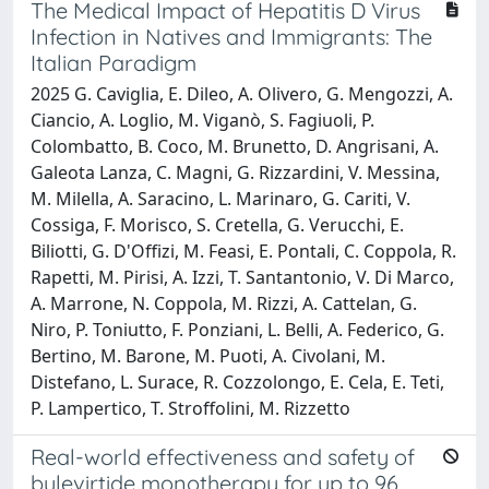
The Medical Impact of Hepatitis D Virus
Infection in Natives and Immigrants: The
Italian Paradigm
2025 G. Caviglia, E. Dileo, A. Olivero, G. Mengozzi, A.
Ciancio, A. Loglio, M. Viganò, S. Fagiuoli, P.
Colombatto, B. Coco, M. Brunetto, D. Angrisani, A.
Galeota Lanza, C. Magni, G. Rizzardini, V. Messina,
M. Milella, A. Saracino, L. Marinaro, G. Cariti, V.
Cossiga, F. Morisco, S. Cretella, G. Verucchi, E.
Biliotti, G. D'Offizi, M. Feasi, E. Pontali, C. Coppola, R.
Rapetti, M. Pirisi, A. Izzi, T. Santantonio, V. Di Marco,
A. Marrone, N. Coppola, M. Rizzi, A. Cattelan, G.
Niro, P. Toniutto, F. Ponziani, L. Belli, A. Federico, G.
Bertino, M. Barone, M. Puoti, A. Civolani, M.
Distefano, L. Surace, R. Cozzolongo, E. Cela, E. Teti,
P. Lampertico, T. Stroffolini, M. Rizzetto
Real-world effectiveness and safety of
bulevirtide monotherapy for up to 96