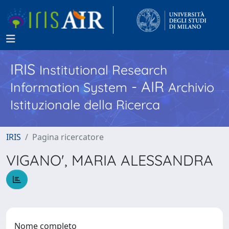
IRIS
Institutional Research
- AIR
Information System
Archivio
Istituzionale della Ricerca
IRIS
Pagina ricercatore
VIGANO', MARIA ALESSANDRA
Nome completo