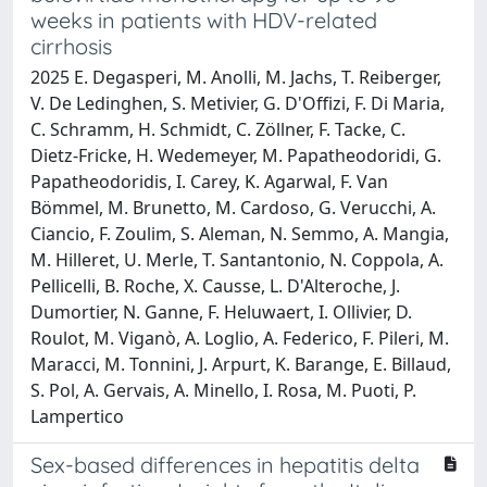
weeks in patients with HDV-related
cirrhosis
2025 E. Degasperi, M. Anolli, M. Jachs, T. Reiberger,
V. De Ledinghen, S. Metivier, G. D'Offizi, F. Di Maria,
C. Schramm, H. Schmidt, C. Zöllner, F. Tacke, C.
Dietz-Fricke, H. Wedemeyer, M. Papatheodoridi, G.
Papatheodoridis, I. Carey, K. Agarwal, F. Van
Bömmel, M. Brunetto, M. Cardoso, G. Verucchi, A.
Ciancio, F. Zoulim, S. Aleman, N. Semmo, A. Mangia,
M. Hilleret, U. Merle, T. Santantonio, N. Coppola, A.
Pellicelli, B. Roche, X. Causse, L. D'Alteroche, J.
Dumortier, N. Ganne, F. Heluwaert, I. Ollivier, D.
Roulot, M. Viganò, A. Loglio, A. Federico, F. Pileri, M.
Maracci, M. Tonnini, J. Arpurt, K. Barange, E. Billaud,
S. Pol, A. Gervais, A. Minello, I. Rosa, M. Puoti, P.
Lampertico
Sex-based differences in hepatitis delta