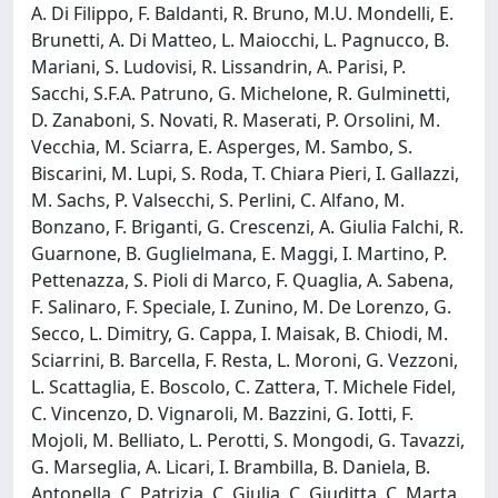
A. Di Filippo, F. Baldanti, R. Bruno, M.U. Mondelli, E.
Brunetti, A. Di Matteo, L. Maiocchi, L. Pagnucco, B.
Mariani, S. Ludovisi, R. Lissandrin, A. Parisi, P.
Sacchi, S.F.A. Patruno, G. Michelone, R. Gulminetti,
D. Zanaboni, S. Novati, R. Maserati, P. Orsolini, M.
Vecchia, M. Sciarra, E. Asperges, M. Sambo, S.
Biscarini, M. Lupi, S. Roda, T. Chiara Pieri, I. Gallazzi,
M. Sachs, P. Valsecchi, S. Perlini, C. Alfano, M.
Bonzano, F. Briganti, G. Crescenzi, A. Giulia Falchi, R.
Guarnone, B. Guglielmana, E. Maggi, I. Martino, P.
Pettenazza, S. Pioli di Marco, F. Quaglia, A. Sabena,
F. Salinaro, F. Speciale, I. Zunino, M. De Lorenzo, G.
Secco, L. Dimitry, G. Cappa, I. Maisak, B. Chiodi, M.
Sciarrini, B. Barcella, F. Resta, L. Moroni, G. Vezzoni,
L. Scattaglia, E. Boscolo, C. Zattera, T. Michele Fidel,
C. Vincenzo, D. Vignaroli, M. Bazzini, G. Iotti, F.
Mojoli, M. Belliato, L. Perotti, S. Mongodi, G. Tavazzi,
G. Marseglia, A. Licari, I. Brambilla, B. Daniela, B.
Antonella, C. Patrizia, C. Giulia, C. Giuditta, C. Marta,