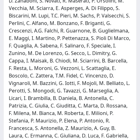
D. Zanaboni, S. Novati, R. Maserati, P. Orsolini, M.
Vecchia, M. Sciarra, E. Asperges, A. Di Filippo, S.
Biscarini, M. Lupi, T.C. Pieri, M. Sachs, P. Valsecchi, S.
Perlini, C. Alfano, M. Bonzano, F. Briganti, G.
Crescenzi, A.G. Falchi, R. Guarnone, B. Guglielmana,
E. Maggi, I. Martino, P. Pettenazza, S. Pioli Di Marco,
F. Quaglia, A. Sabena, F. Salinaro, F. Speciale, I.
Zunino, M. De Lorenzo, G. Secco, L. Dimitry, G.
Cappa, I. Maisak, B. Chiodi, M. Sciarrini, B. Barcella,
F. Resta, L. Moroni, G. Vezzoni, L. Scattaglia, E.
Boscolo, C. Zattera, T.M. Fidel, C. Vincenzo, D.
Vignaroli, M. Bazzini, G. Iotti, F. Mojoli, M. Belliato, L.
Perotti, S. Mongodi, G. Tavazzi, G. Marseglia, A.
Licari, I. Brambilla, B. Daniela, B. Antonella, C.
Patrizia, C. Giulia, C. Giuditta, C. Marta, D. Rossana,
F. Milena, M. Bianca, M. Roberta, E. Milioni, P.
Stefania, P. Maurizio, P. Elena, P. Antonio, R.
Francesca, S. Antonella, Z. Maurizio, A. Guy, B.
Laura, C. Ermanna, C. Giuliana, D. Luca, F. Gabriella,