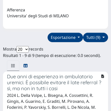
Afferenza
Universita' degli Studi di MILANO
Esportazione
Tutti (9)
Mostra
records
Risultati 1 - 9 di 9 (tempo di esecuzione: 0.0 secondi).
Due anni di esperienza in ambulatorio
uremici. È possibile evitare il late referral ?
sì, ma non in tutti i casi
2024 L. Della Volpe, L. Bisegna, A. Cossettini, R.
Gingis, A. Guarino, E. Graditi, M. Pirovano, A.
Foderini, P. Yavorskiy, S. Borrelli, L. De Nicola, M.