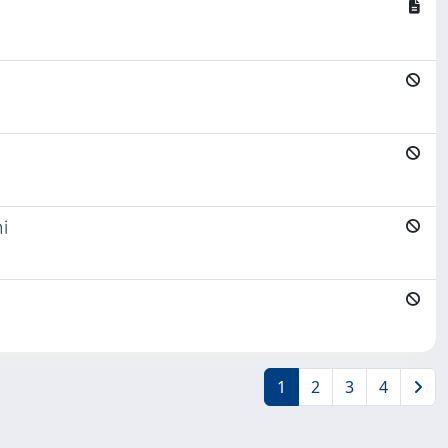
i
1
2
3
4