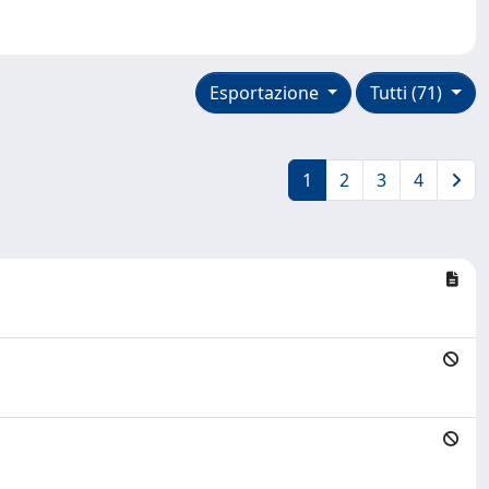
Esportazione
Tutti (71)
1
2
3
4