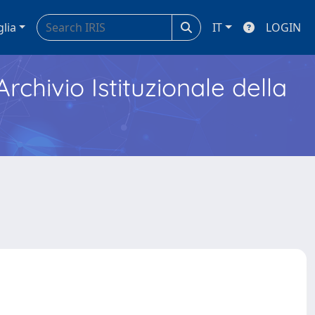
glia
IT
LOGIN
Archivio Istituzionale della