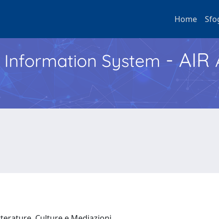
Home
Sfo
- AIR
h Information System
tterature, Culture e Mediazioni