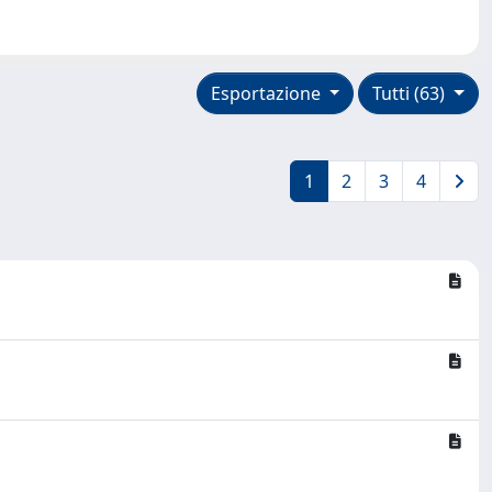
Esportazione
Tutti (63)
1
2
3
4