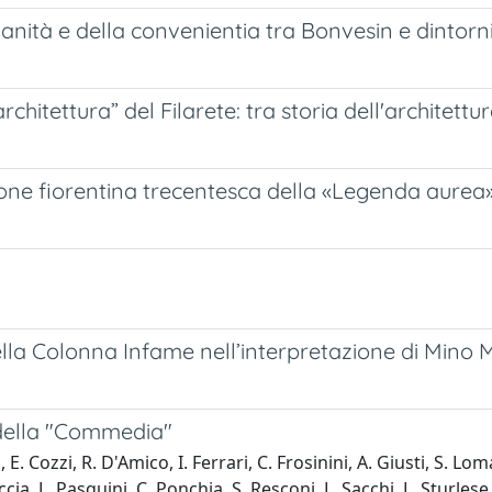
ianità e della convenientia tra Bonvesin e dintorn
rchitettura” del Filarete: tra storia dell'architettur
zione fiorentina trecentesca della «Legenda aurea
della Colonna Infame nell’interpretazione di Mino 
tà della "Commedia"
zi, E. Cozzi, R. D'Amico, I. Ferrari, C. Frosinini, A. Giusti, S.
cia, L. Pasquini, C. Ponchia, S. Resconi, L. Sacchi, L. Sturlese,