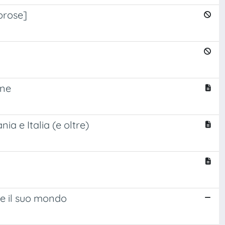
prose]
one
ia e Italia (e oltre)
 e il suo mondo