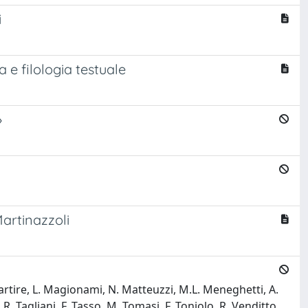
i
a e filologia testuale
»
Martinazzoli
 Lomartire, L. Magionami, N. Matteuzzi, M.L. Meneghetti, A.
 R. Tagliani, F. Tasso, M. Tomasi, F. Toniolo, R. Venditto,