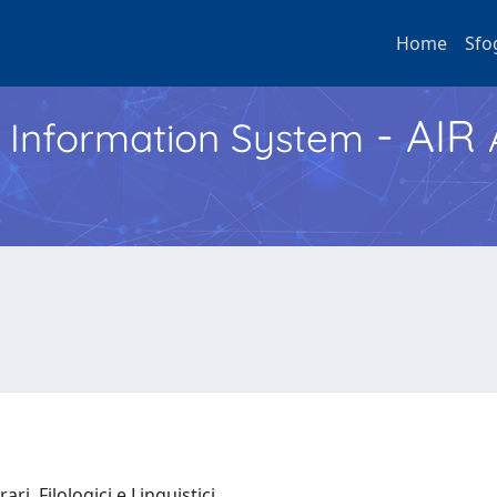
Home
Sfo
- AIR
h Information System
ari, Filologici e Linguistici