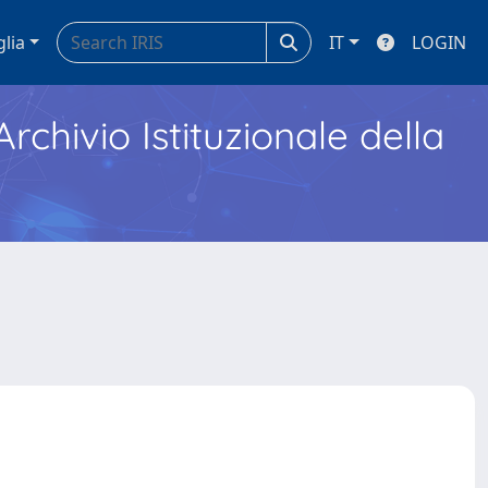
glia
IT
LOGIN
Archivio Istituzionale della