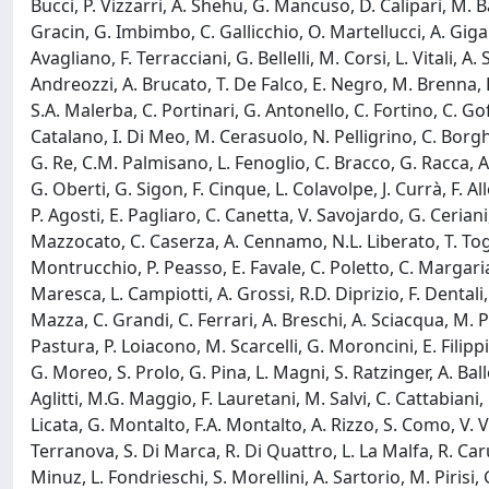
Bucci, P. Vizzarri, A. Shehu, G. Mancuso, D. Calipari, M. B
Gracin, G. Imbimbo, C. Gallicchio, O. Martellucci, A. Gigante
Avagliano, F. Terracciani, G. Bellelli, M. Corsi, L. Vitali, A.
Andreozzi, A. Brucato, T. De Falco, E. Negro, M. Brenna, L. T
S.A. Malerba, C. Portinari, G. Antonello, C. Fortino, C. Gof
Catalano, I. Di Meo, M. Cerasuolo, N. Pelligrino, C. Borghi
G. Re, C.M. Palmisano, L. Fenoglio, C. Bracco, G. Racca, A.
G. Oberti, G. Sigon, F. Cinque, L. Colavolpe, J. Currà, F. A
P. Agosti, E. Pagliaro, C. Canetta, V. Savojardo, G. Ceriani
Mazzocato, C. Caserza, A. Cennamo, N.L. Liberato, T. Togni
Montrucchio, P. Peasso, E. Favale, C. Poletto, C. Margaria,
Maresca, L. Campiotti, A. Grossi, R.D. Diprizio, F. Dentali, 
Mazza, C. Grandi, C. Ferrari, A. Breschi, A. Sciacqua, M. 
Pastura, P. Loiacono, M. Scarcelli, G. Moroncini, E. Filippi
G. Moreo, S. Prolo, G. Pina, L. Magni, S. Ratzinger, A. Balle
Aglitti, M.G. Maggio, F. Lauretani, M. Salvi, C. Cattabiani
Licata, G. Montalto, F.A. Montalto, A. Rizzo, S. Como, V. Vi
Terranova, S. Di Marca, R. Di Quattro, L. La Malfa, R. Caru
Minuz, L. Fondrieschi, S. Morellini, A. Sartorio, M. Pirisi, G