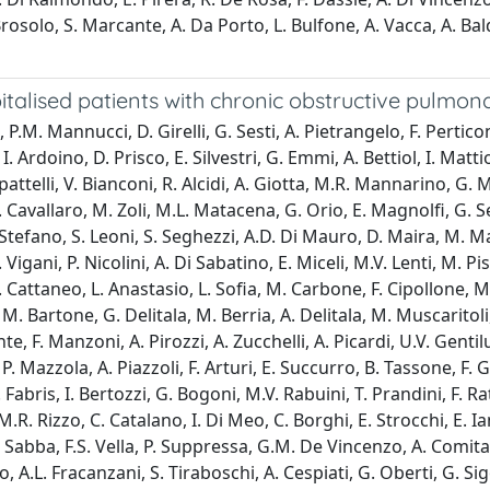
. Brosolo, S. Marcante, A. Da Porto, L. Bulfone, A. Vacca, A. 
italised patients with chronic obstructive pulmona
ili, P.M. Mannucci, D. Girelli, G. Sesti, A. Pietrangelo, F. Perti
. Ardoino, D. Prisco, E. Silvestri, G. Emmi, A. Bettiol, I. Mattio
Lupattelli, V. Bianconi, R. Alcidi, A. Giotta, M.R. Mannarino, 
Cavallaro, M. Zoli, M.L. Matacena, G. Orio, E. Magnolfi, G. Sera
Stefano, S. Leoni, S. Seghezzi, A.D. Di Mauro, D. Maira, M. Man
Vigani, P. Nicolini, A. Di Sabatino, E. Miceli, M.V. Lenti, M. Pis
F. Cattaneo, L. Anastasio, L. Sofia, M. Carbone, F. Cipollone, M
 M. Bartone, G. Delitala, M. Berria, A. Delitala, M. Muscaritoli
e, F. Manzoni, A. Pirozzi, A. Zucchelli, A. Picardi, U.V. Gentilucc
P. Mazzola, A. Piazzoli, F. Arturi, E. Succurro, B. Tassone, F. 
abris, I. Bertozzi, G. Bogoni, M.V. Rabuini, T. Prandini, F. Ratt
M.R. Rizzo, C. Catalano, I. Di Meo, C. Borghi, E. Strocchi, E. I
Sabba, F.S. Vella, P. Suppressa, G.M. De Vincenzo, A. Comitan
o, A.L. Fracanzani, S. Tiraboschi, A. Cespiati, G. Oberti, G. Si