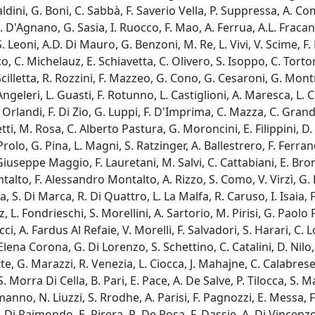
 Baldini, G. Boni, C. Sabbà, F. Saverio Vella, P. Suppressa, A.
D'Agnano, G. Sasia, I. Ruocco, F. Mao, A. Ferrua, A.L. Fracanza
 S. Leoni, A.D. Di Mauro, G. Benzoni, M. Re, L. Vivi, V. Scime, 
o, C. Michelauz, E. Schiavetta, C. Olivero, S. Isoppo, C. Tortor
 Scilletta, R. Rozzini, F. Mazzeo, G. Cono, G. Cesaroni, G. Mont
geleri, L. Guasti, F. Rotunno, L. Castiglioni, A. Maresca, L. Ca
. Orlandi, F. Di Zio, G. Luppi, F. D'Imprima, C. Mazza, C. Gran
i, M. Rosa, C. Alberto Pastura, G. Moroncini, E. Filippini, D. 
olo, G. Pina, L. Magni, S. Ratzinger, A. Ballestrero, F. Ferrand
. Giuseppe Maggio, F. Lauretani, M. Salvi, C. Cattabiani, E. Bro
alto, F. Alessandro Montalto, A. Rizzo, S. Como, V. Virzì, G. B
, S. Di Marca, R. Di Quattro, L. La Malfa, R. Caruso, I. Isaia, F
. Fondrieschi, S. Morellini, A. Sartorio, M. Pirisi, G. Paolo Fr
ci, A. Fardus Al Refaie, V. Morelli, F. Salvadori, S. Harari, C. Lo
Elena Corona, G. Di Lorenzo, S. Schettino, C. Catalini, D. Nilo, 
, G. Marazzi, R. Venezia, L. Ciocca, J. Mahajne, C. Calabrese,
. Morra Di Cella, B. Pari, E. Pace, A. De Salve, P. Tilocca, S.
anno, N. Liuzzi, S. Rrodhe, A. Parisi, F. Pagnozzi, E. Messa, 
 Di Raimondo, E. Pirera, R. De Rosa, F. Dassie, A. Di Vincenzo