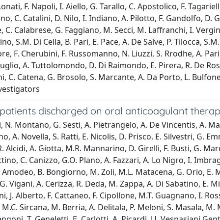
Lonati, F. Napoli, I. Aiello, G. Tarallo, C. Apostolico, F. Tagariel
no, C. Catalini, D. Nilo, I. Indiano, A. Pilotto, F. Gandolfo, D
 C. Calabrese, G. Faggiano, M. Secci, M. Laffranchi, I. Vergine
 S.M. Di Cella, B. Pari, E. Pace, A. De Salve, P. Tilocca, S.M.
re, F. Cherubini, F. Russomanno, N. Liuzzi, S. Rrodhe, A. Paris
uglio, A. Tuttolomondo, D. Di Raimondo, E. Pirera, R. De Rosa,
chi, C. Catena, G. Brosolo, S. Marcante, A. Da Porto, L. Bulfo
nvestigators
patients discharged on oral anticoagulant therap
li, N. Montano, G. Sesti, A. Pietrangelo, A. De Vincentis, A. M
, A. Novella, S. Ratti, E. Nicolis, D. Prisco, E. Silvestri, G. Em
, R. Alcidi, A. Giotta, M.R. Mannarino, D. Girelli, F. Busti, G.
ino, C. Canizzo, G.O. Plano, A. Fazzari, A. Lo Nigro, I. Imbrag
. Amodeo, B. Bongiorno, M. Zoli, M.L. Matacena, G. Orio, E. Magn
G. Vigani, A. Cerizza, R. Deda, M. Zappa, A. Di Sabatino, E. Mice
, J. Alberto, F. Cattaneo, F. Cipollone, M.T. Guagnano, I. Rossi
 M.C. Sircana, M. Berria, A. Delitala, P. Meloni, S. Masala, M.
goni, T. Geneletti, E. Carlotti, A. Picardi, U. Vespasiani Gentilu