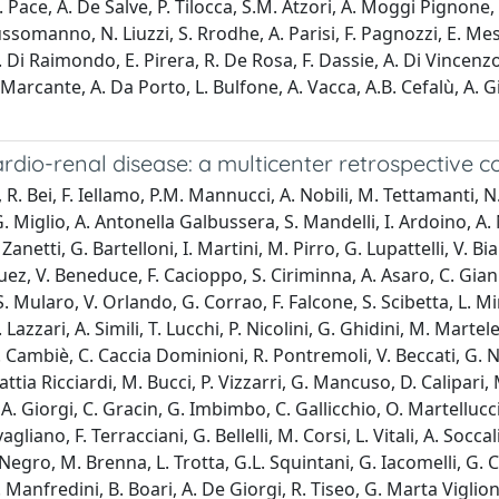
 Pace, A. De Salve, P. Tilocca, S.M. Atzori, A. Moggi Pignone, 
ussomanno, N. Liuzzi, S. Rrodhe, A. Parisi, F. Pagnozzi, E. Me
 Di Raimondo, E. Pirera, R. De Rosa, F. Dassie, A. Di Vincenzo
S. Marcante, A. Da Porto, L. Bulfone, A. Vacca, A.B. Cefalù, 
ardio-renal disease: a multicenter retrospective 
o, R. Bei, F. Iellamo, P.M. Mannucci, A. Nobili, M. Tettamanti, 
Miglio, A. Antonella Galbussera, S. Mandelli, I. Ardoino, A. Nove
anetti, G. Bartelloni, I. Martini, M. Pirro, G. Lupattelli, V. Bia
z, V. Beneduce, F. Cacioppo, S. Ciriminna, A. Asaro, C. Gianne
S. Mularo, V. Orlando, G. Corrao, F. Falcone, S. Scibetta, L. 
Lazzari, A. Simili, T. Lucchi, P. Nicolini, G. Ghidini, M. Marte
, G. Cambiè, C. Caccia Dominioni, R. Pontremoli, V. Beccati, G. No
ttia Ricciardi, M. Bucci, P. Vizzarri, G. Mancuso, D. Calipari,
 A. Giorgi, C. Gracin, G. Imbimbo, C. Gallicchio, O. Martellucci
vagliano, F. Terracciani, G. Bellelli, M. Corsi, L. Vitali, A. Socca
Negro, M. Brenna, L. Trotta, G.L. Squintani, G. Iacomelli, G. C
R. Manfredini, B. Boari, A. De Giorgi, R. Tiseo, G. Marta Viglion