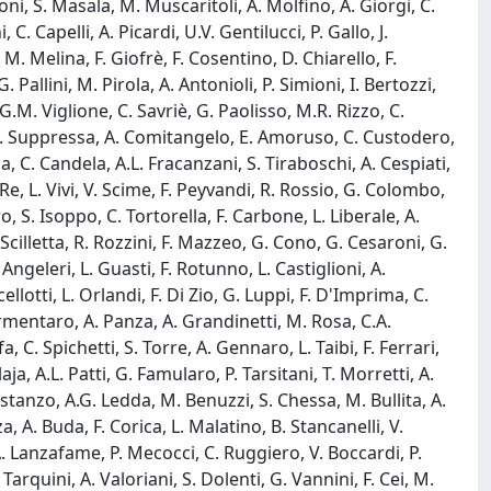
oni, S. Masala, M. Muscaritoli, A. Molfino, A. Giorgi, C.
. Capelli, A. Picardi, U.V. Gentilucci, P. Gallo, J.
o, M. Melina, F. Giofrè, F. Cosentino, D. Chiarello, F.
Pallini, M. Pirola, A. Antonioli, P. Simioni, I. Bertozzi,
 G.M. Viglione, C. Savriè, G. Paolisso, M.R. Rizzo, C.
la, P. Suppressa, A. Comitangelo, E. Amoruso, C. Custodero,
, C. Candela, A.L. Fracanzani, S. Tiraboschi, A. Cespiati,
 Re, L. Vivi, V. Scime, F. Peyvandi, R. Rossio, G. Colombo,
o, S. Isoppo, C. Tortorella, F. Carbone, L. Liberale, A.
Scilletta, R. Rozzini, F. Mazzeo, G. Cono, G. Cesaroni, G.
ngeleri, L. Guasti, F. Rotunno, L. Castiglioni, A.
ellotti, L. Orlandi, F. Di Zio, G. Luppi, F. D'Imprima, C.
Armentaro, A. Panza, A. Grandinetti, M. Rosa, C.A.
, C. Spichetti, S. Torre, A. Gennaro, L. Taibi, F. Ferrari,
ja, A.L. Patti, G. Famularo, P. Tarsitani, T. Morretti, A.
Costanzo, A.G. Ledda, M. Benuzzi, S. Chessa, M. Bullita, A.
a, A. Buda, F. Corica, L. Malatino, B. Stancanelli, V.
 A. Lanzafame, P. Mecocci, C. Ruggiero, V. Boccardi, P.
 Tarquini, A. Valoriani, S. Dolenti, G. Vannini, F. Cei, M.