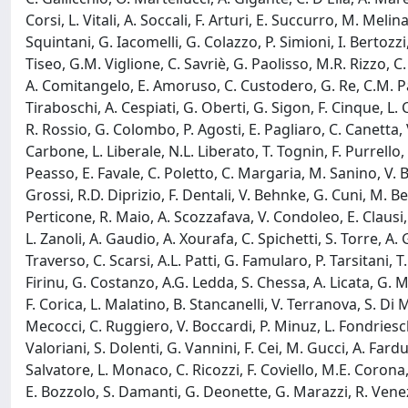
Corsi, L. Vitali, A. Soccali, F. Arturi, E. Succurro, M. Meli
Squintani, G. Iacomelli, G. Colazzo, P. Simioni, I. Bertozzi
Tiseo, G.M. Viglione, C. Savriè, G. Paolisso, M.R. Rizzo, C.
A. Comitangelo, E. Amoruso, C. Custodero, G. Re, C.M. Pal
Tiraboschi, A. Cespiati, G. Oberti, G. Sigon, F. Cinque, L. 
R. Rossio, G. Colombo, P. Agosti, E. Pagliaro, C. Canetta, V
Carbone, L. Liberale, N.L. Liberato, T. Tognin, F. Purrello
Peasso, E. Favale, C. Poletto, C. Margaria, M. Sanino, V. B
Grossi, R.D. Diprizio, F. Dentali, V. Behnke, G. Cuni, M. Be
Perticone, R. Maio, A. Scozzafava, V. Condoleo, E. Clausi,
L. Zanoli, A. Gaudio, A. Xourafa, C. Spichetti, S. Torre, A.
Traverso, C. Scarsi, A.L. Patti, G. Famularo, P. Tarsitani, T
Firinu, G. Costanzo, A.G. Ledda, S. Chessa, A. Licata, G. M
F. Corica, L. Malatino, B. Stancanelli, V. Terranova, S. Di 
Mecocci, C. Ruggiero, V. Boccardi, P. Minuz, L. Fondrieschi, 
Valoriani, S. Dolenti, G. Vannini, F. Cei, M. Gucci, A. Fardus
Salvatore, L. Monaco, C. Ricozzi, F. Coviello, M.E. Corona, 
E. Bozzolo, S. Damanti, G. Deonette, G. Marazzi, R. Venezi