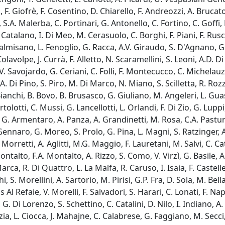
na, F. Giofrè, F. Cosentino, D. Chiarello, F. Andreozzi, A. Bruca
, S.A. Malerba, C. Portinari, G. Antonello, C. Fortino, C. Goffi,
 Catalano, I. Di Meo, M. Cerasuolo, C. Borghi, F. Piani, F. Ruscel
misano, L. Fenoglio, G. Racca, A.V. Giraudo, S. D'Agnano, G. S
Colavolpe, J. Currà, F. Alletto, N. Scaramellini, S. Leoni, A.D. D
. Savojardo, G. Ceriani, C. Folli, F. Montecucco, C. Michelauz, 
, A. Di Pino, S. Piro, M. Di Marco, N. Miano, S. Scilletta, R. R
ianchi, B. Bovo, B. Brusasco, G. Giuliano, M. Angeleri, L. Guas
rtolotti, C. Mussi, G. Lancellotti, L. Orlandi, F. Di Zio, G. Lu
 G. Armentaro, A. Panza, A. Grandinetti, M. Rosa, C.A. Pastura
 Gennaro, G. Moreo, S. Prolo, G. Pina, L. Magni, S. Ratzinger, A.
. Morretti, A. Aglitti, M.G. Maggio, F. Lauretani, M. Salvi, C. C
ontalto, F.A. Montalto, A. Rizzo, S. Como, V. Virzì, G. Basile, 
Marca, R. Di Quattro, L. La Malfa, R. Caruso, I. Isaia, F. Castel
S. Morellini, A. Sartorio, M. Pirisi, G.P. Fra, D. Sola, M. Bella
 Al Refaie, V. Morelli, F. Salvadori, S. Harari, C. Lonati, F. Napol
G. Di Lorenzo, S. Schettino, C. Catalini, D. Nilo, I. Indiano, A
a, L. Ciocca, J. Mahajne, C. Calabrese, G. Faggiano, M. Secci, 