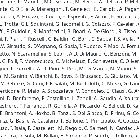
artone, R. Manetti, M.C. Sircana, M. Berria, A. Delitala, P. Mel
, C. D'Elia, A. Marengoni, T. Geneletti, E. Carlotti, A. Pagani, C
 Soccali, A. Finazzi, E. Cucini, E. Esposito, F. Arturi, E. Succurr
rotta, G.L. Squintani, G. Iacomelli, G. Colazzo, F. Cavaleri, G. 
fi, F. Guidolin, R. Manfredini, B. Boari, A. De Giorgi, R. Tiseo,
, F. Piani, F. Ruscelli, C. Baldini, G. Boni, C. Sabbà, F.S. Vel
V. Giraudo, S. D'Agnano, G. Sasia, I. Ruocco, F. Mao, A. Ferrua
lletto, N. Scaramellini, S. Leoni, A.D. Di Mauro, G. Benzoni, M.
, C. Folli, F. Montecucco, C. Michelauz, E. Schiavetta, C. Oliver
n, F. Purrello, A. Di Pino, S. Piro, M. Di Marco, N. Miano, S. 
 M. Sanino, V. Bianchi, B. Bovo, B. Brusasco, G. Giuliano, M. A
V. Behnke, G. Cuni, E.F. Salati, M. Bertolotti, C. Mussi, G. Lanc
Perticone, R. Maio, A. Scozzafava, V. Condoleo, E. Clausi, G. 
ni, D. Benfaremo, P. Castellino, L. Zanoli, A. Gaudio, A. Xourafa
strero, F. Ferrando, R. Gonella, A. Piccardo, A. Bellodi, D. Kala
, E. Bronzoni, A. Hoxha, B. Tanzi, S. Del Giacco, D. Firinu, G. 
rzì, G. Basile, A. Catalano, F. Bellone, C. Principato, A. Cocuzz
so, I. Isaia, F. Castelletti, M. Regolo, C. Salmeri, N. Cardaci,
.P. Fra, D. Sola, M. Bellan, E. Simeone, R. Scurti, F. Tolloso, R.