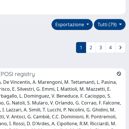
Esportazione
Tutti (79)
1
2
3
4
EPOSI registry
, A. De Vincentis, A. Marengoni, M. Tettamanti, L. Pasina,
isco, E. Silvestri, G. Emmi, I. Mattioli, M. Mazzetti, E.
 Barbagallo, L. Dominguez, V. Beneduce, F. Cacioppo, S.
ao, G. Natoli, S. Mularo, V. Orlando, G. Corrao, F. Falcone,
Lazzari, A. Simili, T. Lucchi, P. Nicolini, G. Ghidini, M.
otti, V. Antoci, G. Cambiè, C.C. Dominioni, R. Pontremoli,
no, I. Rossi, D. D'Ardes, A. Cipollone, R.M. Ricciardi, M.