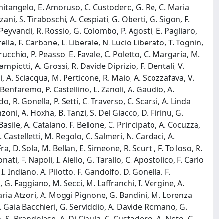
 Comitangelo, E. Amoruso, C. Custodero, G. Re, C. Maria
ni, S. Tiraboschi, A. Cespiati, G. Oberti, G. Sigon, F.
F. Peyvandi, R. Rossio, G. Colombo, P. Agosti, E. Pagliaro,
ella, F. Carbone, L. Liberale, N. Lucio Liberato, T. Tognin,
rucchio, P. Peasso, E. Favale, C. Poletto, C. Margaria, M.
mpiotti, A. Grossi, R. Davide Diprizio, F. Dentali, V.
di, A. Sciacqua, M. Perticone, R. Maio, A. Scozzafava, V.
Benfaremo, P. Castellino, L. Zanoli, A. Gaudio, A.
o, R. Gonella, P. Setti, C. Traverso, C. Scarsi, A. Linda
nzoni, A. Hoxha, B. Tanzi, S. Del Giacco, D. Firinu, G.
asile, A. Catalano, F. Bellone, C. Principato, A. Cocuzza,
. Castelletti, M. Regolo, C. Salmeri, N. Cardaci, A.
a, D. Sola, M. Bellan, E. Simeone, R. Scurti, F. Tolloso, R.
nati, F. Napoli, I. Aiello, G. Tarallo, C. Apostolico, F. Carlo
I. Indiano, A. Pilotto, F. Gandolfo, D. Gonella, F.
 G. Faggiano, M. Secci, M. Laffranchi, I. Vergine, A.
 Maria Atzori, A. Moggi Pignone, G. Bandini, M. Lorenza
F. Gaia Bacchieri, G. Serviddio, A. Davide Romano, G.
, S. Brandolese, A. Di Ciaula, C. Custodero, A. Noto, C.