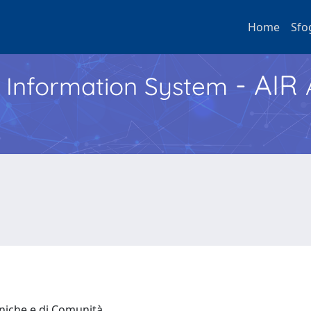
Home
Sfo
- AIR
h Information System
iniche e di Comunità