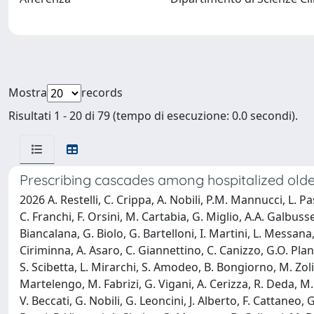
Mostra
records
Risultati 1 - 20 di 79 (tempo di esecuzione: 0.0 secondi).
Prescribing cascades among hospitalized older
2026 A. Restelli, C. Crippa, A. Nobili, P.M. Mannucci, L. P
C. Franchi, F. Orsini, M. Cartabia, G. Miglio, A.A. Galbussera
Biancalana, G. Biolo, G. Bartelloni, I. Martini, L. Messana
Ciriminna, A. Asaro, C. Giannettino, C. Canizzo, G.O. Plano
S. Scibetta, L. Mirarchi, S. Amodeo, B. Bongiorno, M. Zoli, 
Martelengo, M. Fabrizi, G. Vigani, A. Cerizza, R. Deda, M. Z
V. Beccati, G. Nobili, G. Leoncini, J. Alberto, F. Cattaneo