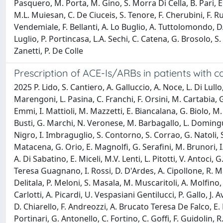
Pasquero, M. Porta, M. Gino, S. Morra Di Cella, B. Pari, E.
M.L. Muiesan, C. De Ciuceis, S. Tenore, F. Cherubini, F. R
Vendemiale, F. Bellanti, A. Lo Buglio, A. Tuttolomondo, D.
Luglio, P. Portincasa, L.A. Sechi, C. Catena, G. Brosolo, 
Zanetti, P. De Colle
Prescription of ACE-Is/ARBs in patients with c
2025 P. Lido, S. Cantiero, A. Galluccio, A. Noce, L. Di Lull
Marengoni, L. Pasina, C. Franchi, F. Orsini, M. Cartabia, G. 
Emmi, I. Mattioli, M. Mazzetti, E. Biancalana, G. Biolo, M. Z
Busti, G. Marchi, N. Veronese, M. Barbagallo, L. Domingue
Nigro, I. Imbraguglio, S. Contorno, S. Corrao, G. Natoli, 
Matacena, G. Orio, E. Magnolfi, G. Serafini, M. Brunori, I. 
A. Di Sabatino, E. Miceli, M.V. Lenti, L. Pitotti, V. Antoci
Teresa Guagnano, I. Rossi, D. D'Ardes, A. Cipollone, R. Ma
Delitala, P. Meloni, S. Masala, M. Muscaritoli, A. Molfino,
Carlotti, A. Picardi, U. Vespasiani Gentilucci, P. Gallo, J. A
D. Chiarello, F. Andreozzi, A. Brucato Teresa De Falco, E. 
Portinari, G. Antonello, C. Fortino, C. Goffi, F. Guidolin, 