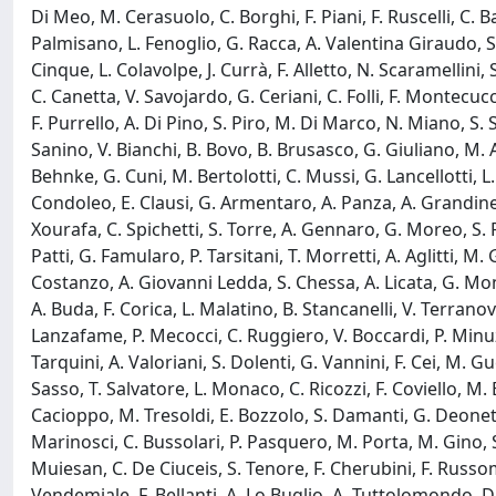
Di Meo, M. Cerasuolo, C. Borghi, F. Piani, F. Ruscelli, C.
Palmisano, L. Fenoglio, G. Racca, A. Valentina Giraudo, S. 
Cinque, L. Colavolpe, J. Currà, F. Alletto, N. Scaramellini,
C. Canetta, V. Savojardo, G. Ceriani, C. Folli, F. Montecucc
F. Purrello, A. Di Pino, S. Piro, M. Di Marco, N. Miano, S.
Sanino, V. Bianchi, B. Bovo, B. Brusasco, G. Giuliano, M. An
Behnke, G. Cuni, M. Bertolotti, C. Mussi, G. Lancellotti, L
Condoleo, E. Clausi, G. Armentaro, A. Panza, A. Grandinett
Xourafa, C. Spichetti, S. Torre, A. Gennaro, G. Moreo, S. Pr
Patti, G. Famularo, P. Tarsitani, T. Morretti, A. Aglitti, M
Costanzo, A. Giovanni Ledda, S. Chessa, A. Licata, G. Mont
A. Buda, F. Corica, L. Malatino, B. Stancanelli, V. Terranova
Lanzafame, P. Mecocci, C. Ruggiero, V. Boccardi, P. Minuz, L
Tarquini, A. Valoriani, S. Dolenti, G. Vannini, F. Cei, M. Guc
Sasso, T. Salvatore, L. Monaco, C. Ricozzi, F. Coviello, M. 
Cacioppo, M. Tresoldi, E. Bozzolo, S. Damanti, G. Deonette
Marinosci, C. Bussolari, P. Pasquero, M. Porta, M. Gino, S
Muiesan, C. De Ciuceis, S. Tenore, F. Cherubini, F. Russom
Vendemiale, F. Bellanti, A. Lo Buglio, A. Tuttolomondo, D.