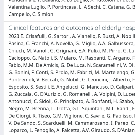
Valentina Luglio, P. Portincasa, L. A Sechi, C. Catena, G
Campello, C. Simion
Clinical features and outcomes of elderly hosp
2023 E. Crisafulli, G. Sartori, A. Vianello, F. Busti, A. Nob
Pasina, C. Franchi, A. Novella, G. Miglio, A.A. Galbussera, I
Chiuch, M. Vanoli, G. Grignani, E.A. Pulixi, M. Pirro, G. 
Cacioppo, G. Natoli, S. Mularo, M. Raspanti, C. Argano, F. 
Fabio, M.M. De Amicis, G. De Luca, N. Scaramellini, V. Di 
G. Bonini, F. Conti, S. Prolo, M. Fabrizi, M. Martelengo, G. 
Pontremoli, V. Beccati, G. Nobili, G. Leoncini, J. Alberto, 
Esposito, S. Sestili, E. Angelucci, G. Mancuso, D. Calipari,
G. Zuccala, G. D'Aurizio, G. Romanelli, A. Volpini, D. Lucent
Antonucci, C. Sidoli, G. Principato, A. Bonfanti, H. Szabo, 
Negro, M. Brenna, L. Trotta, G.L. Squintani, M.L. Randi, F. F
De Giorgi, R. Tiseo, G.M. Viglione, C. Savrie, G. Paolisso, 
V. De Sando, S. Scarduelli, M. Cammarosano, I. Pareo, C. 
Loparco, L. Fenoglio, A. Falcetta, A.V. Giraudo, S. D'Anian