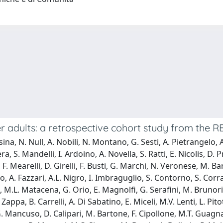
 adults: a retrospective cohort study from the R
asina, N. Null, A. Nobili, N. Montano, G. Sesti, A. Pietrangelo
, S. Mandelli, I. Ardoino, A. Novella, S. Ratti, E. Nicolis, D. Pr
, F. Mearelli, D. Girelli, F. Busti, G. Marchi, N. Veronese, M.
, A. Fazzari, A.L. Nigro, I. Imbraguglio, S. Contorno, S. Corr
M.L. Matacena, G. Orio, E. Magnolfi, G. Serafini, M. Brunori, I. 
appa, B. Carrelli, A. Di Sabatino, E. Miceli, M.V. Lenti, L. Pit
, G. Mancuso, D. Calipari, M. Bartone, F. Cipollone, M.T. Guagna