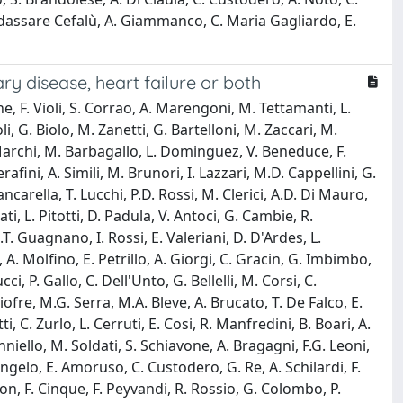
Baldassare Cefalù, A. Giammanco, C. Maria Gagliardo, E.
ry disease, heart failure or both
cone, F. Violi, S. Corrao, A. Marengoni, M. Tettamanti, L.
li, G. Biolo, M. Zanetti, G. Bartelloni, M. Zaccari, M.
G. Marchi, M. Barbagallo, L. Dominguez, V. Beneduce, F.
fini, A. Simili, M. Brunori, I. Lazzari, M.D. Cappellini, G.
carella, T. Lucchi, P.D. Rossi, M. Clerici, A.D. Di Mauro,
ati, L. Pitotti, D. Padula, V. Antoci, G. Cambie, R.
.T. Guagnano, I. Rossi, E. Valeriani, D. D'Ardes, L.
, A. Molfino, E. Petrillo, A. Giorgi, C. Gracin, G. Imbimbo,
i, P. Gallo, C. Dell'Unto, G. Bellelli, M. Corsi, C.
Giofre, M.G. Serra, M.A. Bleve, A. Brucato, T. De Falco, E.
i, C. Zurlo, L. Cerruti, E. Cosi, R. Manfredini, B. Boari, A.
anniello, M. Soldati, S. Schiavone, A. Bragagni, F.G. Leoni,
gelo, E. Amoruso, C. Custodero, G. Re, A. Schilardi, F.
gon, F. Cinque, F. Peyvandi, R. Rossio, G. Colombo, P.