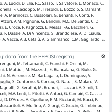
lo, A. Lucidi, D. Elia, F.C. Sasso, T. Salvatore, L. Monaco, C.
. Gonella, F. Cacioppo, M. Tresoldi, E. Bozzolo, S. Damanti,
, A. Marinosci, C. Bussolari, G. Benanti, F. Conti, F.
 Atzori, A.M. Pignone, G. Bandini, M.C. De Santis, C. Di
i, E. Croce, F. Pagnozzi, E. Messa, F.G. Bacchieri, G.
 F. Dassie, A. Di Vincenzo, S. Brandolese, A. Di Ciaula,
ne, A. Vacca, A.B. Cefalù, A. Giammanco, C.M. Gagliardo, E.
y: data from the REPOSI registry
arengoni, M. Tettamanti, C. Franchi, F. Orsini, M.
mi, I. Mattioli, M. Mazzetti, E. Biancalana, G. Biolo, G.
 Marchi, N. Veronese, M. Barbagallo, L. Dominguez, V.
uglio, S. Contorno, S. Corrao, G. Natoli, S. Mularo, V.
olfi, G. Serafini, M. Brunori, I. Lazzari, A. Simili, T.
li, M.V. Lenti, L. Pitotti, V. Antoci, G. Cambiè, C. Caccia
, D. D'Ardes, A. Cipollone, R.M. Ricciardi, M. Bucci, P.
 Muscaritoli, A. Molfino, A. Giorgi, C. Gracin, G. Imbimbo,
cci, P. Gallo, J. Avagliano, F. Terracciani, G. Bellelli, M.