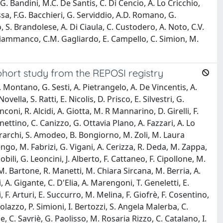
G. Bandini, M.C. De Santis, C. Di Cencio, A. Lo Cricchio,
ssa, F.G. Bacchieri, G. Serviddio, A.D. Romano, G.
, S. Brandolese, A. Di Ciaula, C. Custodero, A. Noto, C.V.
A. Giammanco, C.M. Gagliardo, E. Campello, C. Simion, M.
cohort study from the REPOSI registry
N. Montano, G. Sesti, A. Pietrangelo, A. De Vincentis, A.
lla, S. Ratti, E. Nicolis, D. Prisco, E. Silvestri, G.
nconi, R. Alcidi, A. Giotta, M. R Mannarino, D. Girelli, F.
ttino, C. Canizzo, G. Ottavia Plano, A. Fazzari, A. Lo
Mirarchi, S. Amodeo, B. Bongiorno, M. Zoli, M. Laura
lengo, M. Fabrizi, G. Vigani, A. Cerizza, R. Deda, M. Zappa,
bili, G. Leoncini, J. Alberto, F. Cattaneo, F. Cipollone, M.
 M. Bartone, R. Manetti, M. Chiara Sircana, M. Berria, A.
, A. Gigante, C. D'Elia, A. Marengoni, T. Geneletti, E.
li, F. Arturi, E. Succurro, M. Melina, F. Giofrè, F. Cosentino,
olazzo, P. Simioni, I. Bertozzi, S. Angela Malerba, C.
e, C. Savriè, G. Paolisso, M. Rosaria Rizzo, C. Catalano, I.