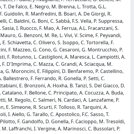
to, T. De Falco, E. Negro, M. Brenna, L. Trotta, G.L.
 F. Guidolin, R. Manfredini, B. Boari, A. De Giorgi, R.
li, C. Baldini, G. Boni, C. Sabbà, F.S. Vella, P. Suppressa,
asia, I. Ruocco, F. Mao, A. Ferrua, A.L. Fracanzani, S.
i Mauro, G. Benzoni, M. Re, L. Vivi, V. Scime, F. Peyvandi,
E. Schiavetta, C. Olivero, S. Isoppo, C. Tortorella, F.
ozzini, F. Mazzeo, G. Cono, G. Cesaroni, G. Montrucchio, P.
ti, F. Rotunno, L. Castiglioni, A. Maresca, L. Campiotti, A.
ppi, F. D'Imprima, C. Mazza, C. Grandi, A. Sciacqua, M.
, G. Moroncini, E. Filippini, D. Benfaremo, P. Castellino,
 Ballestrero, F. Ferrando, R. Gonella, P. Setti, C.
attabiani, E. Bronzoni, A. Hoxha, B. Tanzi, S. Del Giacco, D.
A. Catalano, F. Bellone, C. Principato, A. Cocuzza, A. Buda,
letti, M. Regolo, C. Salmeri, N. Cardaci, A. Lanzafame, P.
n, E. Simeone, R. Scurti, F. Tolloso, R. Tarquini, A.
i, I. Aiello, G. Tarallo, C. Apostolico, F.C. Sasso, T.
. Pilotto, F. Gandolfo, D. Gonella, F. Cacioppo, M. Tresoldi,
M. Laffranchi, I. Vergine, A. Marinosci, C. Bussolari, P.