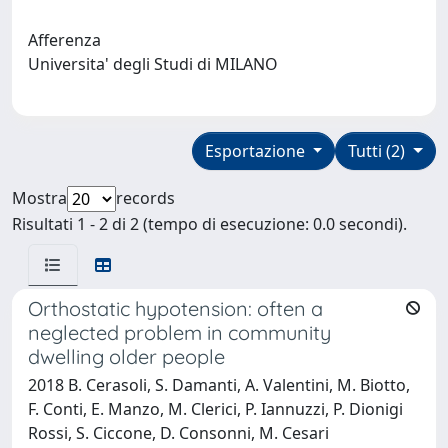
Afferenza
Universita' degli Studi di MILANO
Esportazione
Tutti (2)
Mostra
records
Risultati 1 - 2 di 2 (tempo di esecuzione: 0.0 secondi).
Orthostatic hypotension: often a
neglected problem in community
dwelling older people
2018 B. Cerasoli, S. Damanti, A. Valentini, M. Biotto,
F. Conti, E. Manzo, M. Clerici, P. Iannuzzi, P. Dionigi
Rossi, S. Ciccone, D. Consonni, M. Cesari