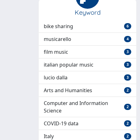
Keyword
bike sharing
6
musicarello
4
film music
3
italian popular music
3
lucio dalla
3
Arts and Humanities
2
Computer and Information
2
Science
COVID-19 data
2
Italy
2