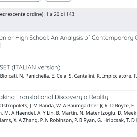
Decrescente ordine): 1 a 20 di 143
Senior High School: An Analysis of Contemporary 
]
SET (ITALIAN version)
iolcati, N. Panichella, E. Cela, S. Cantalini, R. Impicciatore, F.
king Translational Discovery a Reality
. Ostropolets, J. M Banda, W. A Baumgartner Jr, R. D Boyce, E.
in, M. A Haendel, A. Y Lin, B. Martin, N. Matentzoglu, D. Meeke
Williams, X. A Zhang, P. N Robinson, P. B Ryan, G. Hripcsak, T. D