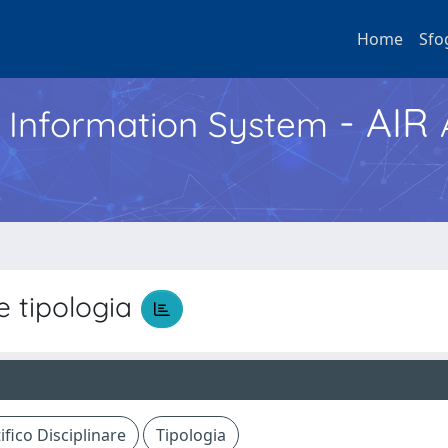
Home
Sfo
- AIR
h Information System
 tipologia