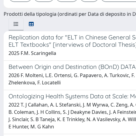
Prodotti della tipologia (ordinati per Data di deposito in 
Replication data for "ELT in Chinese General 
ELT Textbooks" [interviews of Doctoral Thesis
2025 F.M. Scaringella
Between Origin and Destination (BOnD) DATA
2026 F. Molteni, L.E. Ortensi, G. Papavero, A. Turkovic, F. B
Zhelenkova, F. Locatelli
Ontologizing Health Systems Data at Scale: Ma
2022 T. J Callahan, A. L Stefanski, J. M Wyrwa, C. Zeng, A
B. Coleman, J. H Collins, S. J Deakyne Davies, J. A Feinste
J. Sinclair, S. B Taneja, K. E Trinkley, N. A Vasilevsky, A. 
E Hunter, M. G Kahn