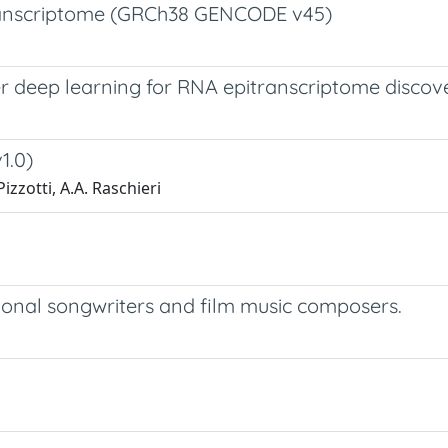
transcriptome (GRCh38 GENCODE v45)
 deep learning for RNA epitranscriptome discov
1.0)
izzotti, A.A. Raschieri
ional songwriters and film music composers.