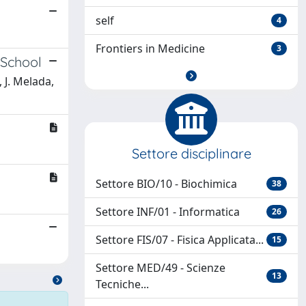
self
4
Frontiers in Medicine
3
@School
 J. Melada,
Settore disciplinare
Settore BIO/10 - Biochimica
38
Settore INF/01 - Informatica
26
Settore FIS/07 - Fisica Applicata...
15
Settore MED/49 - Scienze
13
Tecniche...