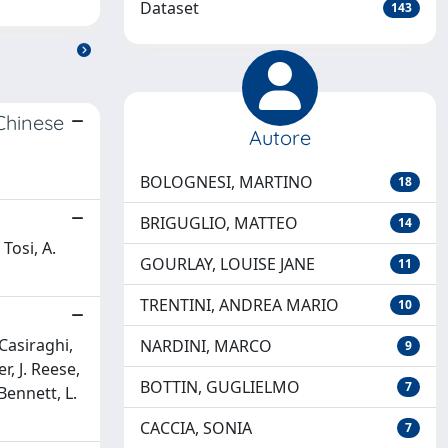
Dataset
143
Chinese
Autore
BOLOGNESI, MARTINO
18
BRIGUGLIO, MATTEO
14
 Tosi, A.
GOURLAY, LOUISE JANE
11
TRENTINI, ANDREA MARIO
10
 Casiraghi,
NARDINI, MARCO
9
r, J. Reese,
BOTTIN, GUGLIELMO
7
 Bennett, L.
CACCIA, SONIA
7