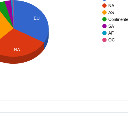
NA
AS
EU
Continent
SA
AF
OC
NA