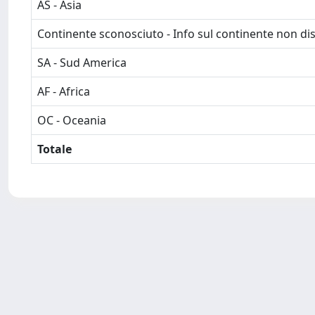
AS - Asia
Continente sconosciuto - Info sul continente non dis
SA - Sud America
AF - Africa
OC - Oceania
Totale
Powered by
IRIS
-
about IRIS
-
Utilizzo dei cookie