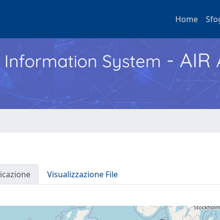
Home
Sfo
- AIR
h Information System
icazione
Visualizzazione File