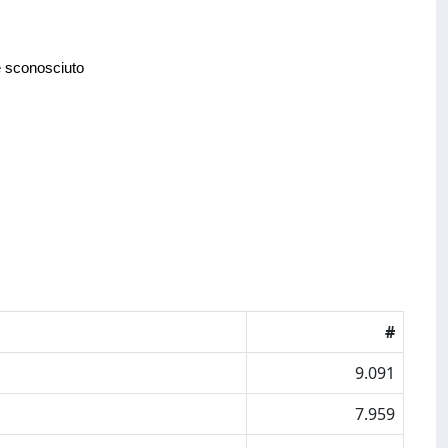
e sconosciuto
#
9.091
7.959