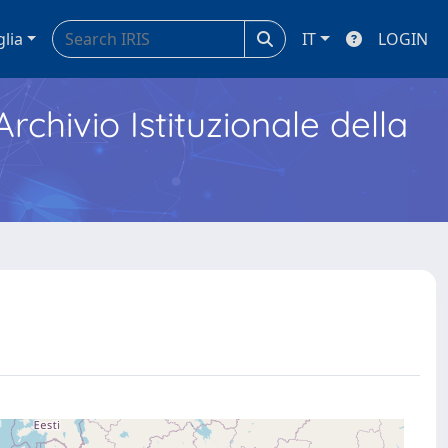
glia
IT
LOGIN
Archivio Istituzionale della