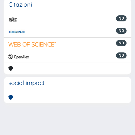
Citazioni
ND
ND
ND
ND
social impact