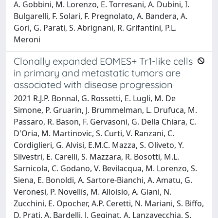
A. Gobbini, M. Lorenzo, E. Torresani, A. Dubini, I.
Bulgarelli, F. Solari, F. Pregnolato, A. Bandera, A.
Gori, G. Parati, S. Abrignani, R. Grifantini, P.L.
Meroni
Clonally expanded EOMES+ Tr1-like cells
in primary and metastatic tumors are
associated with disease progression
2021 R.J.P. Bonnal, G. Rossetti, E. Lugli, M. De
Simone, P. Gruarin, J. Brummelman, L. Drufuca, M.
Passaro, R. Bason, F. Gervasoni, G. Della Chiara, C.
D'Oria, M. Martinovic, S. Curti, V. Ranzani, C.
Cordiglieri, G. Alvisi, E.M.C. Mazza, S. Oliveto, Y.
Silvestri, E. Carelli, S. Mazzara, R. Bosotti, M.L.
Sarnicola, C. Godano, V. Bevilacqua, M. Lorenzo, S.
Siena, E. Bonoldi, A. Sartore-Bianchi, A. Amatu, G.
Veronesi, P. Novellis, M. Alloisio, A. Giani, N.
Zucchini, E. Opocher, A.P. Ceretti, N. Mariani, S. Biffo,
D. Prati, A. Bardelli, J. Geginat, A. Lanzavecchia, S.