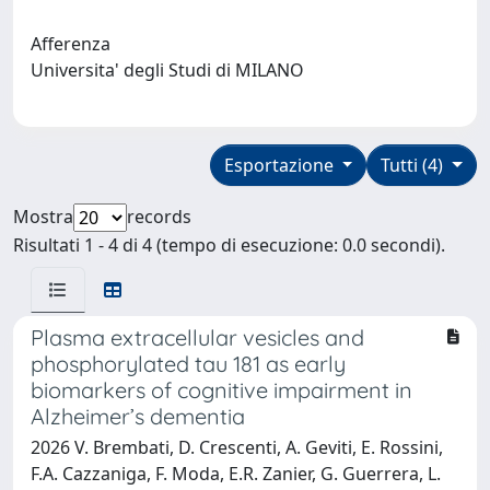
Afferenza
Universita' degli Studi di MILANO
Esportazione
Tutti (4)
Mostra
records
Risultati 1 - 4 di 4 (tempo di esecuzione: 0.0 secondi).
Plasma extracellular vesicles and
phosphorylated tau 181 as early
biomarkers of cognitive impairment in
Alzheimer’s dementia
2026 V. Brembati, D. Crescenti, A. Geviti, E. Rossini,
F.A. Cazzaniga, F. Moda, E.R. Zanier, G. Guerrera, L.