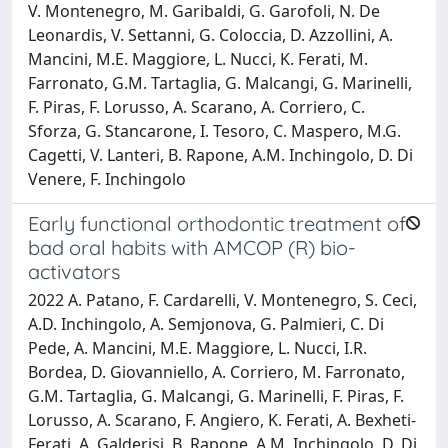
V. Montenegro, M. Garibaldi, G. Garofoli, N. De
Leonardis, V. Settanni, G. Coloccia, D. Azzollini, A.
Mancini, M.E. Maggiore, L. Nucci, K. Ferati, M.
Farronato, G.M. Tartaglia, G. Malcangi, G. Marinelli,
F. Piras, F. Lorusso, A. Scarano, A. Corriero, C.
Sforza, G. Stancarone, I. Tesoro, C. Maspero, M.G.
Cagetti, V. Lanteri, B. Rapone, A.M. Inchingolo, D. Di
Venere, F. Inchingolo
Early functional orthodontic treatment of
bad oral habits with AMCOP (R) bio-
activators
2022 A. Patano, F. Cardarelli, V. Montenegro, S. Ceci,
A.D. Inchingolo, A. Semjonova, G. Palmieri, C. Di
Pede, A. Mancini, M.E. Maggiore, L. Nucci, I.R.
Bordea, D. Giovanniello, A. Corriero, M. Farronato,
G.M. Tartaglia, G. Malcangi, G. Marinelli, F. Piras, F.
Lorusso, A. Scarano, F. Angiero, K. Ferati, A. Bexheti-
Ferati, A. Galderisi, B. Rapone, A.M. Inchingolo, D. Di