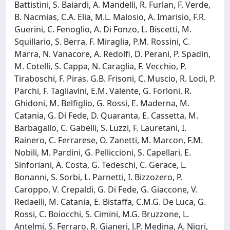
Battistini, S. Baiardi, A. Mandelli, R. Furlan, F. Verde,
B. Nacmias, C.A. Elia, M.L. Malosio, A. Imarisio, F.R.
Guerini, C. Fenoglio, A. Di Fonzo, L. Biscetti, M.
Squillario, S. Berra, F. Miraglia, P.M. Rossini, C.
Marra, N. Vanacore, A. Redolfi, D. Perani, P. Spadin,
M. Cotelli, S. Cappa, N. Caraglia, F. Vecchio, P.
Tiraboschi, F. Piras, G.B. Frisoni, C. Muscio, R. Lodi, P.
Parchi, F. Tagliavini, E.M. Valente, G. Forloni, R.
Ghidoni, M. Belfiglio, G. Rossi, E. Maderna, M.
Catania, G. Di Fede, D. Quaranta, E. Cassetta, M.
Barbagallo, C. Gabelli, S. Luzzi, F. Lauretani, I.
Rainero, C. Ferrarese, O. Zanetti, M. Marcon, F.M.
Nobili, M. Pardini, G. Pelliccioni, S. Capellari, E.
Sinforiani, A. Costa, G. Tedeschi, C. Gerace, L.
Bonanni, S. Sorbi, L. Parnetti, I. Bizzozero, P.
Caroppo, V. Crepaldi, G. Di Fede, G. Giaccone, V.
Redaelli, M. Catania, E. Bistaffa, C.M.G. De Luca, G.
Rossi, C. Boiocchi, S. Cimini, M.G. Bruzzone, L.
Antelmi, S. Ferraro, R. Gianeri, J.P. Medina, A. Nigri,