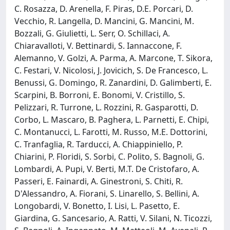
C. Rosazza, D. Arenella, F. Piras, D.E. Porcari, D.
Vecchio, R. Langella, D. Mancini, G. Mancini, M.
Bozzali, G. Giulietti, L. Serr, O. Schillaci, A.
Chiaravalloti, V. Bettinardi, S. Iannaccone, F.
Alemanno, V. Golzi, A. Parma, A. Marcone, T. Sikora,
C. Festari, V. Nicolosi, J. Jovicich, S. De Francesco, L.
Benussi, G. Domingo, R. Zanardini, D. Galimberti, E.
Scarpini, B. Borroni, E. Bonomi, V. Cristillo, S.
Pelizzari, R. Turrone, L. Rozzini, R. Gasparotti, D.
Corbo, L. Mascaro, B. Paghera, L. Parnetti, E. Chipi,
C. Montanucci, L. Farotti, M. Russo, M.E. Dottorini,
C. Tranfaglia, R. Tarducci, A. Chiappiniello, P.
Chiarini, P. Floridi, S. Sorbi, C. Polito, S. Bagnoli, G.
Lombardi, A. Pupi, V. Berti, M.T. De Cristofaro, A.
Passeri, E. Fainardi, A. Ginestroni, S. Chiti, R.
D'Alessandro, A. Fiorani, S. Linarello, S. Bellini, A.
Longobardi, V. Bonetto, I. Lisi, L. Pasetto, E.
Giardina, G. Sancesario, A. Ratti, V. Silani, N. Ticozzi,