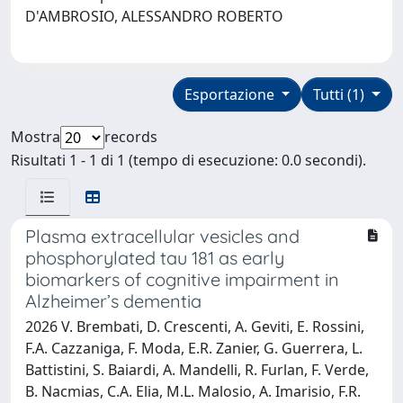
D'AMBROSIO, ALESSANDRO ROBERTO
Esportazione
Tutti (1)
Mostra
records
Risultati 1 - 1 di 1 (tempo di esecuzione: 0.0 secondi).
Plasma extracellular vesicles and
phosphorylated tau 181 as early
biomarkers of cognitive impairment in
Alzheimer’s dementia
2026 V. Brembati, D. Crescenti, A. Geviti, E. Rossini,
F.A. Cazzaniga, F. Moda, E.R. Zanier, G. Guerrera, L.
Battistini, S. Baiardi, A. Mandelli, R. Furlan, F. Verde,
B. Nacmias, C.A. Elia, M.L. Malosio, A. Imarisio, F.R.