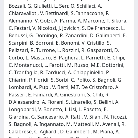
Bozzali, G. Giulietti, L. Serr, O. Schillaci, A.
Chiaravalloti, V. Bettinardi, S. Iannaccone, F.
Alemanno, V. Golzi, A. Parma, A. Marcone, T. Sikora,
C. Festari, V. Nicolosi, J. Jovicich, S. De Francesco, L.
Benussi, G. Domingo, R. Zanardini, D. Galimberti, E.
Scarpini, B. Borroni, E. Bonomi, V. Cristillo, S.
Pelizzari, R. Turrone, L. Rozzini, R. Gasparotti, D.
Corbo, L. Mascaro, B. Paghera, L. Parnetti, E. Chipi,
C. Montanucci, L. Farotti, M. Russo, M.E. Dottorini,
C. Tranfaglia, R. Tarducci, A. Chiappiniello, P.
Chiarini, P. Floridi, S. Sorbi, C. Polito, S. Bagnoli, G.
Lombardi, A. Pupi, V. Berti, M.T. De Cristofaro, A.
Passeri, E. Fainardi, A. Ginestroni, S. Chiti, R.
D'Alessandro, A. Fiorani, S. Linarello, S. Bellini, A.
Longobardi, V. Bonetto, I. Lisi, L. Pasetto, E.
Giardina, G. Sancesario, A. Ratti, V. Silani, N. Ticozzi,
S. Bagnoli, A. Ingannato, M. Matteoli, M. Avenali, R.
Calabrese, C. Agliardi, D. Galimberti, M. Piana, A.