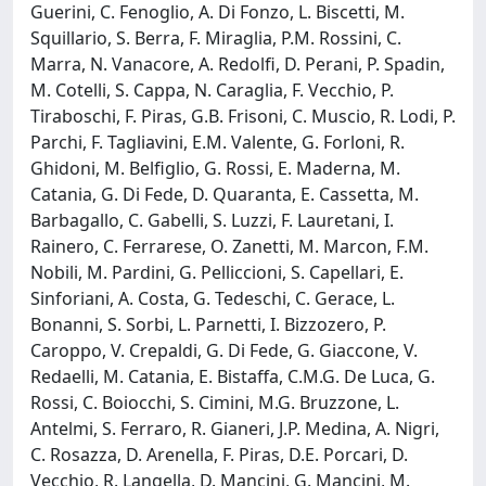
Guerini, C. Fenoglio, A. Di Fonzo, L. Biscetti, M.
Squillario, S. Berra, F. Miraglia, P.M. Rossini, C.
Marra, N. Vanacore, A. Redolfi, D. Perani, P. Spadin,
M. Cotelli, S. Cappa, N. Caraglia, F. Vecchio, P.
Tiraboschi, F. Piras, G.B. Frisoni, C. Muscio, R. Lodi, P.
Parchi, F. Tagliavini, E.M. Valente, G. Forloni, R.
Ghidoni, M. Belfiglio, G. Rossi, E. Maderna, M.
Catania, G. Di Fede, D. Quaranta, E. Cassetta, M.
Barbagallo, C. Gabelli, S. Luzzi, F. Lauretani, I.
Rainero, C. Ferrarese, O. Zanetti, M. Marcon, F.M.
Nobili, M. Pardini, G. Pelliccioni, S. Capellari, E.
Sinforiani, A. Costa, G. Tedeschi, C. Gerace, L.
Bonanni, S. Sorbi, L. Parnetti, I. Bizzozero, P.
Caroppo, V. Crepaldi, G. Di Fede, G. Giaccone, V.
Redaelli, M. Catania, E. Bistaffa, C.M.G. De Luca, G.
Rossi, C. Boiocchi, S. Cimini, M.G. Bruzzone, L.
Antelmi, S. Ferraro, R. Gianeri, J.P. Medina, A. Nigri,
C. Rosazza, D. Arenella, F. Piras, D.E. Porcari, D.
Vecchio, R. Langella, D. Mancini, G. Mancini, M.