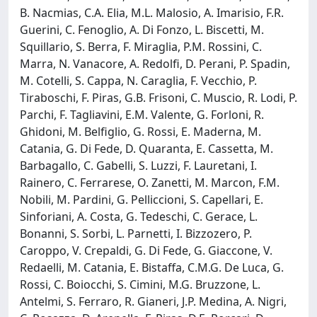
B. Nacmias, C.A. Elia, M.L. Malosio, A. Imarisio, F.R.
Guerini, C. Fenoglio, A. Di Fonzo, L. Biscetti, M.
Squillario, S. Berra, F. Miraglia, P.M. Rossini, C.
Marra, N. Vanacore, A. Redolfi, D. Perani, P. Spadin,
M. Cotelli, S. Cappa, N. Caraglia, F. Vecchio, P.
Tiraboschi, F. Piras, G.B. Frisoni, C. Muscio, R. Lodi, P.
Parchi, F. Tagliavini, E.M. Valente, G. Forloni, R.
Ghidoni, M. Belfiglio, G. Rossi, E. Maderna, M.
Catania, G. Di Fede, D. Quaranta, E. Cassetta, M.
Barbagallo, C. Gabelli, S. Luzzi, F. Lauretani, I.
Rainero, C. Ferrarese, O. Zanetti, M. Marcon, F.M.
Nobili, M. Pardini, G. Pelliccioni, S. Capellari, E.
Sinforiani, A. Costa, G. Tedeschi, C. Gerace, L.
Bonanni, S. Sorbi, L. Parnetti, I. Bizzozero, P.
Caroppo, V. Crepaldi, G. Di Fede, G. Giaccone, V.
Redaelli, M. Catania, E. Bistaffa, C.M.G. De Luca, G.
Rossi, C. Boiocchi, S. Cimini, M.G. Bruzzone, L.
Antelmi, S. Ferraro, R. Gianeri, J.P. Medina, A. Nigri,