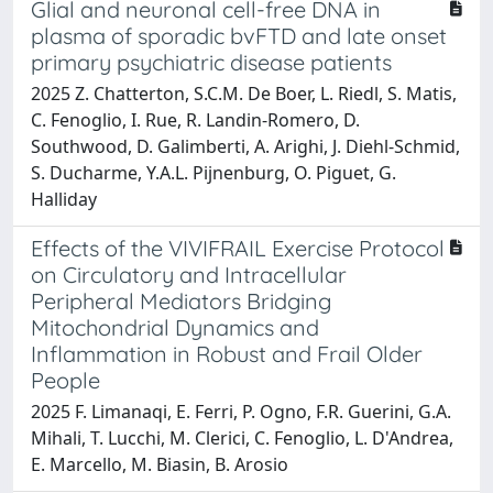
Glial and neuronal cell-free DNA in
plasma of sporadic bvFTD and late onset
primary psychiatric disease patients
2025 Z. Chatterton, S.C.M. De Boer, L. Riedl, S. Matis,
C. Fenoglio, I. Rue, R. Landin-Romero, D.
Southwood, D. Galimberti, A. Arighi, J. Diehl-Schmid,
S. Ducharme, Y.A.L. Pijnenburg, O. Piguet, G.
Halliday
Effects of the VIVIFRAIL Exercise Protocol
on Circulatory and Intracellular
Peripheral Mediators Bridging
Mitochondrial Dynamics and
Inflammation in Robust and Frail Older
People
2025 F. Limanaqi, E. Ferri, P. Ogno, F.R. Guerini, G.A.
Mihali, T. Lucchi, M. Clerici, C. Fenoglio, L. D'Andrea,
E. Marcello, M. Biasin, B. Arosio