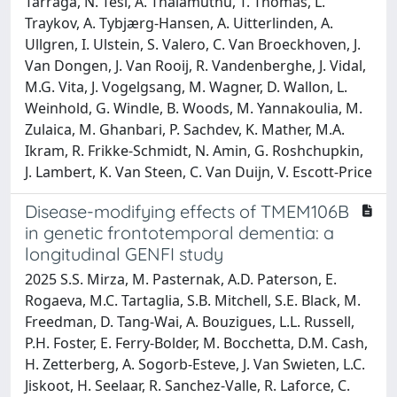
Tárraga, N. Tesí, A. Thalamuthu, T. Thomas, L.
Traykov, A. Tybjærg-Hansen, A. Uitterlinden, A.
Ullgren, I. Ulstein, S. Valero, C. Van Broeckhoven, J.
Van Dongen, J. Van Rooij, R. Vandenberghe, J. Vidal,
M.G. Vita, J. Vogelgsang, M. Wagner, D. Wallon, L.
Weinhold, G. Windle, B. Woods, M. Yannakoulia, M.
Zulaica, M. Ghanbari, P. Sachdev, K. Mather, M.A.
Ikram, R. Frikke-Schmidt, N. Amin, G. Roshchupkin,
J. Lambert, K. Van Steen, C. Van Duijn, V. Escott-Price
Disease-modifying effects of TMEM106B
in genetic frontotemporal dementia: a
longitudinal GENFI study
2025 S.S. Mirza, M. Pasternak, A.D. Paterson, E.
Rogaeva, M.C. Tartaglia, S.B. Mitchell, S.E. Black, M.
Freedman, D. Tang-Wai, A. Bouzigues, L.L. Russell,
P.H. Foster, E. Ferry-Bolder, M. Bocchetta, D.M. Cash,
H. Zetterberg, A. Sogorb-Esteve, J. Van Swieten, L.C.
Jiskoot, H. Seelaar, R. Sanchez-Valle, R. Laforce, C.