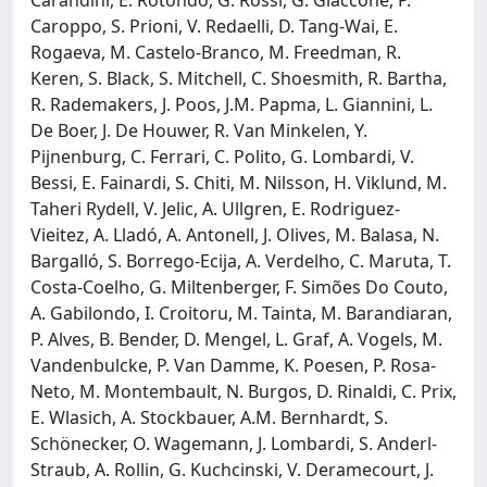
Caroppo, S. Prioni, V. Redaelli, D. Tang-Wai, E.
Rogaeva, M. Castelo-Branco, M. Freedman, R.
Keren, S. Black, S. Mitchell, C. Shoesmith, R. Bartha,
R. Rademakers, J. Poos, J.M. Papma, L. Giannini, L.
De Boer, J. De Houwer, R. Van Minkelen, Y.
Pijnenburg, C. Ferrari, C. Polito, G. Lombardi, V.
Bessi, E. Fainardi, S. Chiti, M. Nilsson, H. Viklund, M.
Taheri Rydell, V. Jelic, A. Ullgren, E. Rodriguez-
Vieitez, A. Lladó, A. Antonell, J. Olives, M. Balasa, N.
Bargalló, S. Borrego-Ecija, A. Verdelho, C. Maruta, T.
Costa-Coelho, G. Miltenberger, F. Simões Do Couto,
A. Gabilondo, I. Croitoru, M. Tainta, M. Barandiaran,
P. Alves, B. Bender, D. Mengel, L. Graf, A. Vogels, M.
Vandenbulcke, P. Van Damme, K. Poesen, P. Rosa-
Neto, M. Montembault, N. Burgos, D. Rinaldi, C. Prix,
E. Wlasich, A. Stockbauer, A.M. Bernhardt, S.
Schönecker, O. Wagemann, J. Lombardi, S. Anderl-
Straub, A. Rollin, G. Kuchcinski, V. Deramecourt, J.