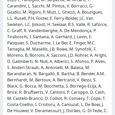
Carandini, L. Sacchi, M. Pintus, V. Borracci, G.
Giudici, M. Rigoni, P. Muti, L. Ghezzi, A. Bouzigues,
L.L. Rusell, P.H. Foster, E. Ferry-Bolder, J.C. Van
Swieten, L.C. Jiskoot, H. Seelaar, R.S. Valle, R. Laforce,
C. Graff, R. Vandenberghe, A. De Mendonça, P.
Tiraboschi, I. Santana, A. Gerhard, J. Levin, F.
Pasquier, S. Ducharme, I. Le Ber, E. Finger, M.C.
Tartaglia, M. Masellis, J.B. Rowe, M. Synofzik, F.
Moreno, B. Borroni, A. Sacconi, J.D. Rohrer, A. Arighi,
D. Galimberti, N. Null, A. Alberici, S. Afonso, P. Alves,
S. Anderl-Straub, A. Antonelli, M. Balasa, M.
Barandiaran, N. Bargalló, R. Bartha, B. Bender, A.M.
Bernhardt, M. Bertoux, A. Bertrand, V. Bessi, S.
Black, G. Bocca, M. Bocchetta, S. Borrego-Ecija, A.
Brice, R. Bruffaerts, V. Cantoni, P. Caroppo, D. Cash,
M. Castelo-Branco, O. Colliot, R. Convery, T. Cope, T.
Costa-Coelho, I. Croitoru, A. Camuzat, L. De Boer, J.
De Houwer, V. Deramecourt, J. Durães, G. Di Fede, C.