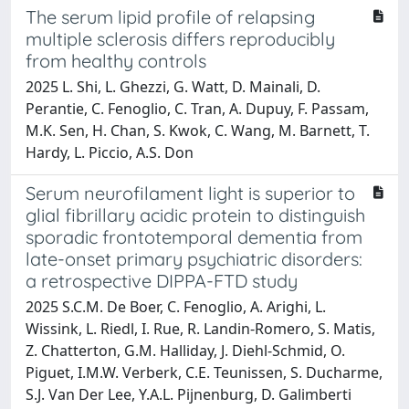
The serum lipid profile of relapsing
multiple sclerosis differs reproducibly
from healthy controls
2025 L. Shi, L. Ghezzi, G. Watt, D. Mainali, D.
Perantie, C. Fenoglio, C. Tran, A. Dupuy, F. Passam,
M.K. Sen, H. Chan, S. Kwok, C. Wang, M. Barnett, T.
Hardy, L. Piccio, A.S. Don
Serum neurofilament light is superior to
glial fibrillary acidic protein to distinguish
sporadic frontotemporal dementia from
late-onset primary psychiatric disorders:
a retrospective DIPPA-FTD study
2025 S.C.M. De Boer, C. Fenoglio, A. Arighi, L.
Wissink, L. Riedl, I. Rue, R. Landin-Romero, S. Matis,
Z. Chatterton, G.M. Halliday, J. Diehl-Schmid, O.
Piguet, I.M.W. Verberk, C.E. Teunissen, S. Ducharme,
S.J. Van Der Lee, Y.A.L. Pijnenburg, D. Galimberti