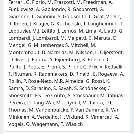
Ferrari, G. Florio, M. Frascotti, M. Freedman, A.
Funkiewiez, A. Gabilondo, R. Gasparotti, G.
Giaccone, L. Giannini, S. Goldsmith, L. Graf, V. Jelic,
R. Keren, J. Krüger, G. Kuchcinski, T. Langheinrich, T.
Lebouvier, M.J. Leitão, J. Lemos, M. Lima, A. Lladó, G.
Lombardi, J. Lombardi, M. Malpetti, C. Maruta, D.
Mengel, G. Miltenberger, S. Mitchell, M.
Montembault, B. Nacmias, M. Nilsson, L. Öijerstedt,
J. Olives, J. Papma, Y. Pijnenburg, K. Poesen, C.
Polito, J. Poos, E. Premi, S. Prioni, C. Prix, V. Redaelli,
T. Rittman, R. Rademakers, D. Rinaldi, E. Rogaeva, A.
Rollin, P. Rosa-Neto, M.R. Almeida, G. Rossi, K.
Samra, D. Saracino, S. Sayah, S. Schönecker, C.
Shoesmith, F.S. Do Couto, A. Stockbauer, M. Tábuas-
Pereira, D. Tang-Wai, M.T. Rydell, M. Tainta, D.L.
Thomas, M. Vandenbulcke, P. Van Damme, R. Van
Minkelen, A. Verdelho, H. Viklund, R. Vimercati, A.
Vogels, O. Wagemann, E. Wlasich