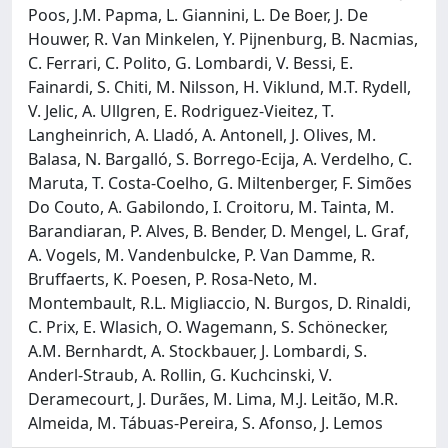
Poos, J.M. Papma, L. Giannini, L. De Boer, J. De
Houwer, R. Van Minkelen, Y. Pijnenburg, B. Nacmias,
C. Ferrari, C. Polito, G. Lombardi, V. Bessi, E.
Fainardi, S. Chiti, M. Nilsson, H. Viklund, M.T. Rydell,
V. Jelic, A. Ullgren, E. Rodriguez-Vieitez, T.
Langheinrich, A. Lladó, A. Antonell, J. Olives, M.
Balasa, N. Bargalló, S. Borrego-Ecija, A. Verdelho, C.
Maruta, T. Costa-Coelho, G. Miltenberger, F. Simões
Do Couto, A. Gabilondo, I. Croitoru, M. Tainta, M.
Barandiaran, P. Alves, B. Bender, D. Mengel, L. Graf,
A. Vogels, M. Vandenbulcke, P. Van Damme, R.
Bruffaerts, K. Poesen, P. Rosa-Neto, M.
Montembault, R.L. Migliaccio, N. Burgos, D. Rinaldi,
C. Prix, E. Wlasich, O. Wagemann, S. Schönecker,
A.M. Bernhardt, A. Stockbauer, J. Lombardi, S.
Anderl-Straub, A. Rollin, G. Kuchcinski, V.
Deramecourt, J. Durães, M. Lima, M.J. Leitão, M.R.
Almeida, M. Tábuas-Pereira, S. Afonso, J. Lemos