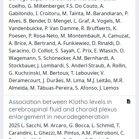
Coelho, G. Miltenberger, F.S. Do Couto, A.
Gabilondo, I. Croitoru, M. Tainta, M. Barandiaran, P.
Alves, B. Bender, D. Mengel, L. Graf, A. Vogels, M.
Vandenbulcke, P. Van Damme, R. Bruffaerts, K.
Poesen, P. Rosa-Neto, M. Montembault, A. Camuzat,
A. Brice, A. Bertrand, A. Funkiewiez, D. Rinaldi, D.
Saracino, O. Colliot, S. Sayah, C. Prix, E. Wlasich, O.
Wagemann, S. Schönecker, A.M. Bernhardt, A.
Stockbauer, J. Lombardi, S. Anderl-Straub, A. Rollin,
G. Kuchcinski, M. Bertoux, T. Lebouvier, V.
Deramecourt, J. Durães, M. Lima, M.J. Leitão, M.R.
Almeida, M. Tábuas-Pereira, S. Afonso, J. Lemos
Association between Klotho levels in
cerebrospinal fluid and choroid plexus
enlargement in neurodegeneration
2025 L. Sacchi, M. Arcaro, G. Bocca, L. Schmid, T.
Carandini, L. Ghezzi, M. Pintus, A.M. Pietroboni, C.