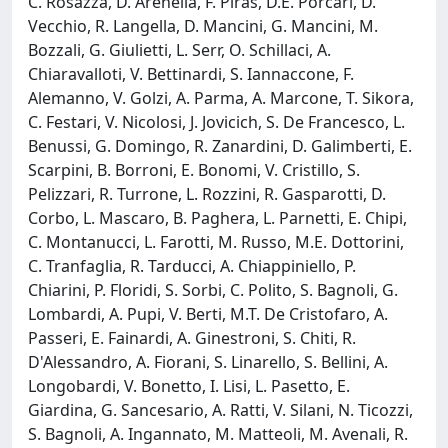
C. Rosazza, D. Arenella, F. Piras, D.E. Porcari, D.
Vecchio, R. Langella, D. Mancini, G. Mancini, M.
Bozzali, G. Giulietti, L. Serr, O. Schillaci, A.
Chiaravalloti, V. Bettinardi, S. Iannaccone, F.
Alemanno, V. Golzi, A. Parma, A. Marcone, T. Sikora,
C. Festari, V. Nicolosi, J. Jovicich, S. De Francesco, L.
Benussi, G. Domingo, R. Zanardini, D. Galimberti, E.
Scarpini, B. Borroni, E. Bonomi, V. Cristillo, S.
Pelizzari, R. Turrone, L. Rozzini, R. Gasparotti, D.
Corbo, L. Mascaro, B. Paghera, L. Parnetti, E. Chipi,
C. Montanucci, L. Farotti, M. Russo, M.E. Dottorini,
C. Tranfaglia, R. Tarducci, A. Chiappiniello, P.
Chiarini, P. Floridi, S. Sorbi, C. Polito, S. Bagnoli, G.
Lombardi, A. Pupi, V. Berti, M.T. De Cristofaro, A.
Passeri, E. Fainardi, A. Ginestroni, S. Chiti, R.
D'Alessandro, A. Fiorani, S. Linarello, S. Bellini, A.
Longobardi, V. Bonetto, I. Lisi, L. Pasetto, E.
Giardina, G. Sancesario, A. Ratti, V. Silani, N. Ticozzi,
S. Bagnoli, A. Ingannato, M. Matteoli, M. Avenali, R.