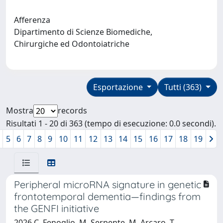
Afferenza
Dipartimento di Scienze Biomediche,
Chirurgiche ed Odontoiatriche
Esportazione
Tutti (363)
Mostra
records
Risultati 1 - 20 di 363 (tempo di esecuzione: 0.0 secondi).
5
6
7
8
9
10
11
12
13
14
15
16
17
18
19
Peripheral microRNA signature in genetic
frontotemporal dementia—findings from
the GENFI initiative
2026 C. Fenoglio, M. Serpente, M. Arcaro, T.