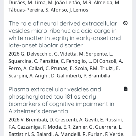
Durães, M. Lima, M. João Leitão, M.R. Almeida, M.
Tábuas-Pereira, S. Afonso, J. Lemos
The role of neural derived extracellular
vesicles micro-ribonucleic acid cargo in
white matter integrity in early-onset and
late-onset bipolar disorder
2026 G. Delvecchio, G. Videtta, M. Serpente, L.
Squarcina, C. Pansitta, C. Fenoglio, L. Di Consoli, A.
Ferro, A. Callari, C. Prunas, E. Scola, F.M. Triulzi, E.
Scarpini, A. Arighi, D. Galimberti, P. Brambilla
Plasma extracellular vesicles and
phosphorylated tau 181 as early
biomarkers of cognitive impairment in
Alzheimer’s dementia
2026 V. Brembati, D. Crescenti, A. Geviti, E. Rossini,
F.A. Cazzaniga, F. Moda, E.R. Zanier, G. Guerrera, L.
Battistini, S. Baiardi, A. Mandelli, R. Furlan, F. Verde,