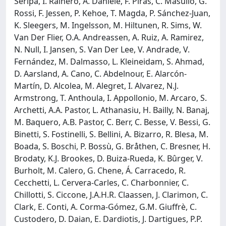
Seripa, I. Rainero, A. Daniele, F. Piras, C. Masullo, G.
Rossi, F. Jessen, P. Kehoe, T. Magda, P. Sánchez-Juan,
K. Sleegers, M. Ingelsson, M. Hiltunen, R. Sims, W.
Van Der Flier, O.A. Andreassen, A. Ruiz, A. Ramirez,
N. Null, I. Jansen, S. Van Der Lee, V. Andrade, V.
Fernández, M. Dalmasso, L. Kleineidam, S. Ahmad,
D. Aarsland, A. Cano, C. Abdelnour, E. Alarcón-
Martín, D. Alcolea, M. Alegret, I. Alvarez, N.J.
Armstrong, T. Anthoula, I. Appollonio, M. Arcaro, S.
Archetti, A.A. Pastor, L. Athanasiu, H. Bailly, N. Banaj,
M. Baquero, A.B. Pastor, C. Berr, C. Besse, V. Bessi, G.
Binetti, S. Fostinelli, S. Bellini, A. Bizarro, R. Blesa, M.
Boada, S. Boschi, P. Bossù, G. Bråthen, C. Bresner, H.
Brodaty, K.J. Brookes, D. Buiza-Rueda, K. Bûrger, V.
Burholt, M. Calero, G. Chene, Á. Carracedo, R.
Cecchetti, L. Cervera-Carles, C. Charbonnier, C.
Chillotti, S. Ciccone, J.A.H.R. Claassen, J. Clarimon, C.
Clark, E. Conti, A. Corma-Gómez, G.M. Giuffrè, C.
Custodero, D. Daian, E. Dardiotis, J. Dartigues, P.P.