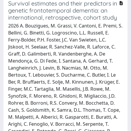
Survival estimates and their predictors in
genetic frontotemporal dementia: an
international, retrospective, cohort study
2026 A. Bouzigues, M. Grassi, V. Cantoni, E. Premi, S.
Bellini, G. Binetti, G. Logroscino, L.L. Russell, E.
Ferry-Bolder, P.H. Foster, J.C. Van Swieten, L.C.
Jiskoot, H. Seelaar, R. Sanchez-Valle, R. Laforce, C.
Graff, D. Galimberti, R. Vandenberghe, A. De
Mendonça, G. Di Fede, I. Santana, A. Gerhard, T.
Langheinrich, J. Levin, B. Nacmias, M. Otto, M.
Bertoux, T. Lebouvier, S. Ducharme, C. Butler, I. Le
Ber, R. Bruffaerts, E. Solje, M. Kinnunen, J. Krüger, E.
Finger, M.C. Tartaglia, M. Masellis, J.B. Rowe, M.
Synofzik, F. Moreno, R. Ghidoni, R. Migliaccio, J.D.
Rohrer, B. Borroni, R.S. Convery, M. Bocchetta, D.
Cash, S. Goldsmith, K. Samra, D.L. Thomas, T. Cope,
M. Malpetti, A. Alberici, R. Gasparotti, E. Buratti, A.
Arighi, C. Fenoglio, V. Borracci, M. Serpente, T.
Carandini, E. Rotondo, G. Rossi, G. Giaccone, P.