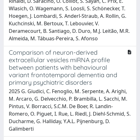
Rinaldi, D. Saracino, O. Colliot, S. Sayah, C. Prix, E.
Wlasich, O. Wagemann, S. Loosli, S. Schönecker, T.
Hoegen, J. Lombardi, S. Anderl-Straub, A. Rollin, G.
Kuchcinski, M. Bertoux, T. Lebouvier, V.
Deramecourt, B. Santiago, D. Duro, M.J. Leitão, M.R.
Almeida, M. Tábuas-Pereira, S. Afonso
Comparison of neuron-derived
extracellular vesicles miRNA profile
between patients with behavioural
variant frontotemporal dementia and
primary psychiatric disorders
2025 G. Giudici, C. Fenoglio, M. Serpente, A. Arighi,
M. Arcaro, G. Delvecchio, P. Brambilla, L. Sacchi, M.
Pintus, V. Borracci, S.C.M. De Boer, R. Landin-
Romero, O. Piguet, I. Rue, L. Riedl, J. Diehl-Schmid, S.
Ducharme, G. Halliday, Y.A.L. Pijnenburg, D.
Galimberti