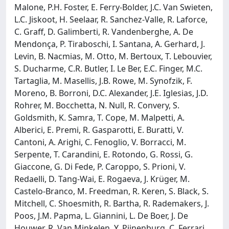
Malone, P.H. Foster, E. Ferry-Bolder, J.C. Van Swieten,
L.C. Jiskoot, H. Seelaar, R. Sanchez-Valle, R. Laforce,
C. Graff, D. Galimberti, R. Vandenberghe, A. De
Mendonça, P. Tiraboschi, I. Santana, A. Gerhard, J.
Levin, B. Nacmias, M. Otto, M. Bertoux, T. Lebouvier,
S. Ducharme, C.R. Butler, I. Le Ber, E.C. Finger, M.C.
Tartaglia, M. Masellis, J.B. Rowe, M. Synofzik, F.
Moreno, B. Borroni, D.C. Alexander, J.E. Iglesias, J.D.
Rohrer, M. Bocchetta, N. Null, R. Convery, S.
Goldsmith, K. Samra, T. Cope, M. Malpetti, A.
Alberici, E. Premi, R. Gasparotti, E. Buratti, V.
Cantoni, A. Arighi, C. Fenoglio, V. Borracci, M.
Serpente, T. Carandini, E. Rotondo, G. Rossi, G.
Giaccone, G. Di Fede, P. Caroppo, S. Prioni, V.
Redaelli, D. Tang-Wai, E. Rogaeva, J. Krüger, M.
Castelo-Branco, M. Freedman, R. Keren, S. Black, S.
Mitchell, C. Shoesmith, R. Bartha, R. Rademakers, J.
Poos, J.M. Papma, L. Giannini, L. De Boer, J. De
Houwer, R. Van Minkelen, Y. Pijnenburg, C. Ferrari,