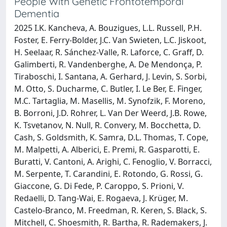
People With Genetic Frontotemporal
Dementia
2025 I.K. Kancheva, A. Bouzigues, L.L. Russell, P.H.
Foster, E. Ferry-Bolder, J.C. Van Swieten, L.C. Jiskoot,
H. Seelaar, R. Sánchez-Valle, R. Laforce, C. Graff, D.
Galimberti, R. Vandenberghe, A. De Mendonça, P.
Tiraboschi, I. Santana, A. Gerhard, J. Levin, S. Sorbi,
M. Otto, S. Ducharme, C. Butler, I. Le Ber, E. Finger,
M.C. Tartaglia, M. Masellis, M. Synofzik, F. Moreno,
B. Borroni, J.D. Rohrer, L. Van Der Weerd, J.B. Rowe,
K. Tsvetanov, N. Null, R. Convery, M. Bocchetta, D.
Cash, S. Goldsmith, K. Samra, D.L. Thomas, T. Cope,
M. Malpetti, A. Alberici, E. Premi, R. Gasparotti, E.
Buratti, V. Cantoni, A. Arighi, C. Fenoglio, V. Borracci,
M. Serpente, T. Carandini, E. Rotondo, G. Rossi, G.
Giaccone, G. Di Fede, P. Caroppo, S. Prioni, V.
Redaelli, D. Tang-Wai, E. Rogaeva, J. Krüger, M.
Castelo-Branco, M. Freedman, R. Keren, S. Black, S.
Mitchell, C. Shoesmith, R. Bartha, R. Rademakers, J.