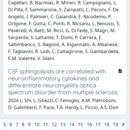
Capellari, B. Nacmias, R. Mineri, R. Campopiano, L.
Di Pilla, F. Sammarone, S. Zampatti, C. Peconi, F. De
Angelis, I. Palmieri, C. Galandra, E. Nicodemo, P.
Origone, F. Gotta, C. Ponti, R. Nicsanu, L. Benussi, S.
Peverelli, A. Ratti, M. Ricci, G. Di Fede, S. Magri, M.
Serpente, S. Lattante, T. Domi, P. Carrera, E.
Saltimbanco, S. Bagnoli, A. Ingannato, A. Albanese,
F. Tagliavini, R. Lodi, C. Caltagirone, S. Gambardella,
E.M. Valente, V. Silani
CSF sphingolipids are correlated with
neuroinflammatory cytokines and
differentiate neuromyelitis optica
spectrum disorder from multiple sclerosis
2024 L. Shi, L. Ghezzi, C. Fenoglio, A.M. Pietroboni,
D. Galimberti, F. Pace, T.A. Hardy, L. Piccio, A.S. Don
5
6
7
8
9
10
11
12
13
14
15
16
17
18
19