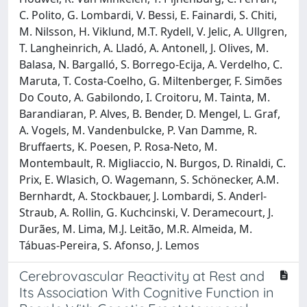
C. Polito, G. Lombardi, V. Bessi, E. Fainardi, S. Chiti,
M. Nilsson, H. Viklund, M.T. Rydell, V. Jelic, A. Ullgren,
T. Langheinrich, A. Lladó, A. Antonell, J. Olives, M.
Balasa, N. Bargalló, S. Borrego-Ecija, A. Verdelho, C.
Maruta, T. Costa-Coelho, G. Miltenberger, F. Simões
Do Couto, A. Gabilondo, I. Croitoru, M. Tainta, M.
Barandiaran, P. Alves, B. Bender, D. Mengel, L. Graf,
A. Vogels, M. Vandenbulcke, P. Van Damme, R.
Bruffaerts, K. Poesen, P. Rosa-Neto, M.
Montembault, R. Migliaccio, N. Burgos, D. Rinaldi, C.
Prix, E. Wlasich, O. Wagemann, S. Schönecker, A.M.
Bernhardt, A. Stockbauer, J. Lombardi, S. Anderl-
Straub, A. Rollin, G. Kuchcinski, V. Deramecourt, J.
Durães, M. Lima, M.J. Leitão, M.R. Almeida, M.
Tábuas-Pereira, S. Afonso, J. Lemos
Cerebrovascular Reactivity at Rest and
Its Association With Cognitive Function in