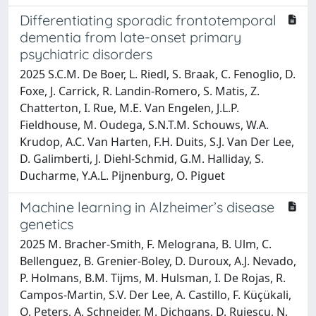
Differentiating sporadic frontotemporal
dementia from late-onset primary
psychiatric disorders
2025 S.C.M. De Boer, L. Riedl, S. Braak, C. Fenoglio, D.
Foxe, J. Carrick, R. Landin-Romero, S. Matis, Z.
Chatterton, I. Rue, M.E. Van Engelen, J.L.P.
Fieldhouse, M. Oudega, S.N.T.M. Schouws, W.A.
Krudop, A.C. Van Harten, F.H. Duits, S.J. Van Der Lee,
D. Galimberti, J. Diehl-Schmid, G.M. Halliday, S.
Ducharme, Y.A.L. Pijnenburg, O. Piguet
Machine learning in Alzheimer’s disease
genetics
2025 M. Bracher-Smith, F. Melograna, B. Ulm, C.
Bellenguez, B. Grenier-Boley, D. Duroux, A.J. Nevado,
P. Holmans, B.M. Tijms, M. Hulsman, I. De Rojas, R.
Campos-Martin, S.V. Der Lee, A. Castillo, F. Küçükali,
O. Peters, A. Schneider, M. Dichgans, D. Rujescu, N.