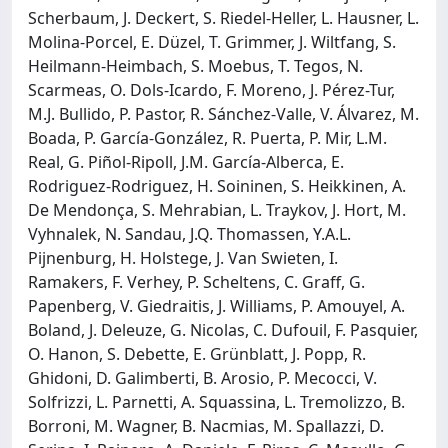
Scherbaum, J. Deckert, S. Riedel-Heller, L. Hausner, L.
Molina-Porcel, E. Düzel, T. Grimmer, J. Wiltfang, S.
Heilmann-Heimbach, S. Moebus, T. Tegos, N.
Scarmeas, O. Dols-Icardo, F. Moreno, J. Pérez-Tur,
M.J. Bullido, P. Pastor, R. Sánchez-Valle, V. Álvarez, M.
Boada, P. García-González, R. Puerta, P. Mir, L.M.
Real, G. Piñol-Ripoll, J.M. García-Alberca, E.
Rodriguez-Rodriguez, H. Soininen, S. Heikkinen, A.
De Mendonça, S. Mehrabian, L. Traykov, J. Hort, M.
Vyhnalek, N. Sandau, J.Q. Thomassen, Y.A.L.
Pijnenburg, H. Holstege, J. Van Swieten, I.
Ramakers, F. Verhey, P. Scheltens, C. Graff, G.
Papenberg, V. Giedraitis, J. Williams, P. Amouyel, A.
Boland, J. Deleuze, G. Nicolas, C. Dufouil, F. Pasquier,
O. Hanon, S. Debette, E. Grünblatt, J. Popp, R.
Ghidoni, D. Galimberti, B. Arosio, P. Mecocci, V.
Solfrizzi, L. Parnetti, A. Squassina, L. Tremolizzo, B.
Borroni, M. Wagner, B. Nacmias, M. Spallazzi, D.