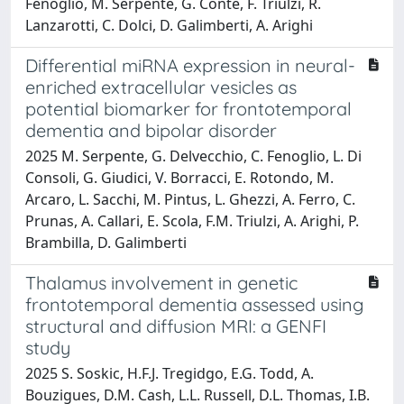
Fenoglio, M. Serpente, G. Conte, F. Triulzi, R.
Lanzarotti, C. Dolci, D. Galimberti, A. Arighi
Differential miRNA expression in neural-
enriched extracellular vesicles as
potential biomarker for frontotemporal
dementia and bipolar disorder
2025 M. Serpente, G. Delvecchio, C. Fenoglio, L. Di
Consoli, G. Giudici, V. Borracci, E. Rotondo, M.
Arcaro, L. Sacchi, M. Pintus, L. Ghezzi, A. Ferro, C.
Prunas, A. Callari, E. Scola, F.M. Triulzi, A. Arighi, P.
Brambilla, D. Galimberti
Thalamus involvement in genetic
frontotemporal dementia assessed using
structural and diffusion MRI: a GENFI
study
2025 S. Soskic, H.F.J. Tregidgo, E.G. Todd, A.
Bouzigues, D.M. Cash, L.L. Russell, D.L. Thomas, I.B.