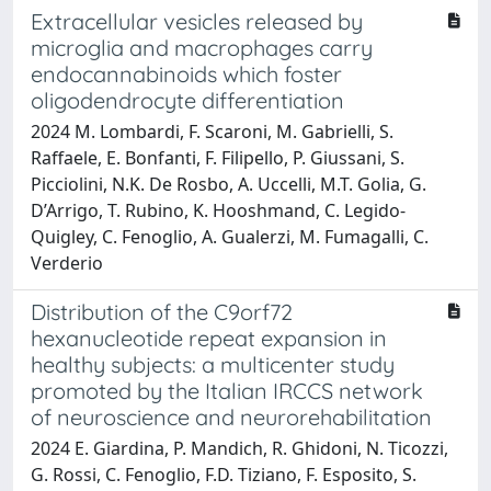
Extracellular vesicles released by
microglia and macrophages carry
endocannabinoids which foster
oligodendrocyte differentiation
2024 M. Lombardi, F. Scaroni, M. Gabrielli, S.
Raffaele, E. Bonfanti, F. Filipello, P. Giussani, S.
Picciolini, N.K. De Rosbo, A. Uccelli, M.T. Golia, G.
D’Arrigo, T. Rubino, K. Hooshmand, C. Legido-
Quigley, C. Fenoglio, A. Gualerzi, M. Fumagalli, C.
Verderio
Distribution of the C9orf72
hexanucleotide repeat expansion in
healthy subjects: a multicenter study
promoted by the Italian IRCCS network
of neuroscience and neurorehabilitation
2024 E. Giardina, P. Mandich, R. Ghidoni, N. Ticozzi,
G. Rossi, C. Fenoglio, F.D. Tiziano, F. Esposito, S.