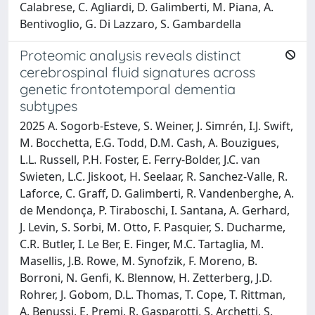
Calabrese, C. Agliardi, D. Galimberti, M. Piana, A.
Bentivoglio, G. Di Lazzaro, S. Gambardella
Proteomic analysis reveals distinct
cerebrospinal fluid signatures across
genetic frontotemporal dementia
subtypes
2025 A. Sogorb-Esteve, S. Weiner, J. Simrén, I.J. Swift,
M. Bocchetta, E.G. Todd, D.M. Cash, A. Bouzigues,
L.L. Russell, P.H. Foster, E. Ferry-Bolder, J.C. van
Swieten, L.C. Jiskoot, H. Seelaar, R. Sanchez-Valle, R.
Laforce, C. Graff, D. Galimberti, R. Vandenberghe, A.
de Mendonça, P. Tiraboschi, I. Santana, A. Gerhard,
J. Levin, S. Sorbi, M. Otto, F. Pasquier, S. Ducharme,
C.R. Butler, I. Le Ber, E. Finger, M.C. Tartaglia, M.
Masellis, J.B. Rowe, M. Synofzik, F. Moreno, B.
Borroni, N. Genfi, K. Blennow, H. Zetterberg, J.D.
Rohrer, J. Gobom, D.L. Thomas, T. Cope, T. Rittman,
A. Benussi, E. Premi, R. Gasparotti, S. Archetti, S.