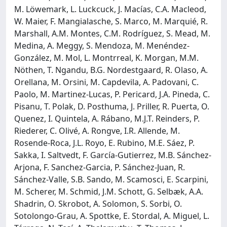
M. Löwemark, L. Luckcuck, J. Macías, C.A. Macleod,
W. Maier, F. Mangialasche, S. Marco, M. Marquié, R.
Marshall, A.M. Montes, C.M. Rodríguez, S. Mead, M.
Medina, A. Meggy, S. Mendoza, M. Menéndez-
González, M. Mol, L. Montrreal, K. Morgan, M.M.
Nöthen, T. Ngandu, B.G. Nordestgaard, R. Olaso, A.
Orellana, M. Orsini, M. Capdevila, A. Padovani, C.
Paolo, M. Martinez-Lucas, P. Pericard, J.A. Pineda, C.
Pisanu, T. Polak, D. Posthuma, J. Priller, R. Puerta, O.
Quenez, I. Quintela, A. Rábano, M.J.T. Reinders, P.
Riederer, C. Olivé, A. Rongve, I.R. Allende, M.
Rosende-Roca, J.L. Royo, E. Rubino, M.E. Sáez, P.
Sakka, I. Saltvedt, F. García-Gutierrez, M.B. Sánchez-
Arjona, F. Sanchez-Garcia, P. Sánchez-Juan, R.
Sánchez-Valle, S.B. Sando, M. Scamosci, E. Scarpini,
M. Scherer, M. Schmid, J.M. Schott, G. Selbæk, A.A.
Shadrin, O. Skrobot, A. Solomon, S. Sorbi, O.
Sotolongo-Grau, A. Spottke, E. Stordal, A. Miguel, L.