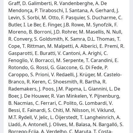
Graff, D. Galimberti, R. Vandenberghe, A. De
Mendonça, P. Tiraboschi, I. Santana, A. Gerhard, J.
Levin, S. Sorbi, M. Otto, F. Pasquier, S. Ducharme, C.
Butler, I. Le Ber, E. Finger, J.B. Rowe, M. Synofzik, F.
Moreno, B. Borroni, J.D. Rohrer, M. Masellis, N. Null,
R. Convery, S. Goldsmith, K. Samra, D.L. Thomas, T.
Cope, T. Rittman, M. Malpetti, A. Alberici, E. Premi, R.
Gasparotti, E. Buratti, V. Cantoni, A. Arighi, C.
Fenoglio, V. Borracci, M. Serpente, T. Carandini, E.
Rotondo, G. Rossi, G. Giaccone, G. Di Fede, P.
Caroppo, S. Prioni, V. Redaelli, J. Krüger, M. Castelo-
Branco, R. Keren, C. Shoesmith, R. Bartha, R.
Rademakers, J. Poos, J.M. Papma, L. Giannini, L. De
Boer, J. De Houwer, R. Van Minkelen, Y. Pijnenburg,
B. Nacmias, C. Ferrari, C. Polito, G. Lombardi, V.
Bessi, E. Fainardi, S. Chiti, M. Nilsson, H. Viklund,
M.T. Rydell, V. Jelic, L. Öijerstedt, T. Langheinrich, A.
Lladó, A. Antonell, J. Olives, M. Balasa, N. Bargalló, S.
Borrego-Ecija, A. Verdelho, C. Maruta, T. Costa-