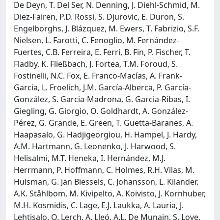
De Deyn, T. Del Ser, N. Denning, J. Diehl-Schmid, M.
Diez-Fairen, P.D. Rossi, S. Djurovic, E. Duron, S.
Engelborghs, J. Blázquez, M. Ewers, T. Fabrizio, S.F.
Nielsen, L. Farotti, C. Fenoglio, M. Fernández-
Fuertes, C.B. Ferreira, E. Ferri, B. Fin, P. Fischer, T.
Fladby, K. Fließbach, J. Fortea, T.M. Foroud, S.
Fostinelli, N.C. Fox, E. Franco-Macías, A. Frank-
García, L. Froelich, J.M. García-Alberca, P. García-
González, S. Garcia-Madrona, G. Garcia-Ribas, I.
Giegling, G. Giorgio, O. Goldhardt, A. González-
Pérez, G. Grande, E. Green, T. Guetta-Baranes, A.
Haapasalo, G. Hadjigeorgiou, H. Hampel, J. Hardy,
A.M. Hartmann, G. Leonenko, J. Harwood, S.
Helisalmi, M.T. Heneka, I. Hernández, M.J.
Herrmann, P. Hoffmann, C. Holmes, R.H. Vilas, M.
Hulsman, G. Jan Biessels, C. Johansson, L. Kilander,
A.K. Ståhlbom, M. Kivipelto, A. Koivisto, J. Kornhuber,
M.H. Kosmidis, C. Lage, E.J. Laukka, A. Lauria, J.
Lehtisalo, O. Lerch, A. Lleó, A.L. De Munain, S. Love,