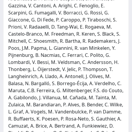
Gazzina, V. Cantoni, A. Arighi, C. Fenoglio, E.
Scarpini, G. Fumagalli, V. Borracci, G. Rossi, G.
Giaccone, G. Di Fede, P. Caroppo, P. Tiraboschi, S.
Prioni, V. Radaaelli, D. Tang-Wai, E. Rogaeva, M.
Castelo-Branco, M. Freedman, R. Keren, S. Black, S.
Mitchell, C. Shoesmith, R. Bartha, R. Rademakers, J.
Poos, J.M. Papma, L. Giannini, R. van Minkelen, Y.
Pijnenburg, B. Nacmias, C. Ferrari, C. Polito, G.
Lombardi, V. Bessi, M. Veldsman, C. Andersson, H.
Thonberg, L. Öijerstedt, V. Jelic, P. Thompson, T.
Langheinrich, A. Llado, A. Antonell, J. Olives, M.
Balasa, N. Bargalló, S. Borrego-Écija, A. Verdelho, C.
Maruta, C.B. Ferreira, G. Miltenberger, F.S. do Couto,
A. Gabilondo, J. Villanua, M. Cañada, M. Tainta, M.
Zulaica, M. Barandiaran, P. Alves, B. Bender, C. Wilke,
L. Graf, A. Vogels, M. Vandenbulcke, P. van Damme,
R. Buffaerts, K. Poesen, P. Rosa-Neto, S. Gauthier, A.
Camuzat, A. Brice, A. Bertrand, A. Funkiewiez, D.