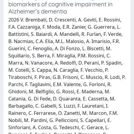
biomarkers of cognitive impairment in
Alzheimer’s dementia
2026 V. Brembati, D. Crescenti, A. Geviti, E. Rossini,
F.A. Cazzaniga, F. Moda, E.R. Zanier, G. Guerrera, L.
Battistini, S. Baiardi, A. Mandelli, R. Furlan, F. Verde,
B. Nacmias, C.A. Elia, M.L. Malosio, A. Imarisio, F.R.
Guerini, C. Fenoglio, A. Di Fonzo, L. Biscetti, M.
Squillario, S. Berra, F. Miraglia, P.M. Rossini, C.
Marra, N. Vanacore, A. Redolfi, D. Perani, P. Spadin,
M. Cotelli, S. Cappa, N. Caraglia, F. Vecchio, P.
Tiraboschi, F. Piras, G.B. Frisoni, C. Muscio, R. Lodi, P.
Parchi, F. Tagliavini, E.M. Valente, G. Forloni, R.
Ghidoni, M. Belfiglio, G. Rossi, E. Maderna, M.
Catania, G. Di Fede, D. Quaranta, E. Cassetta, M.
Barbagallo, C. Gabelli, S. Luzzi, F. Lauretani, I.
Rainero, C. Ferrarese, O. Zanetti, M. Marcon, F.M.
Nobili, M. Pardini, G. Pelliccioni, S. Capellari, E.
Sinforiani, A. Costa, G. Tedeschi, C. Gerace, L.