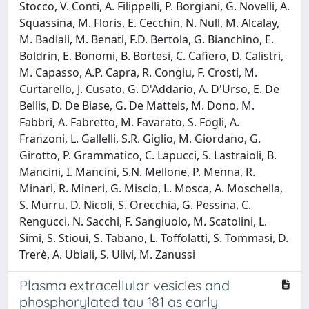
Stocco, V. Conti, A. Filippelli, P. Borgiani, G. Novelli, A.
Squassina, M. Floris, E. Cecchin, N. Null, M. Alcalay,
M. Badiali, M. Benati, F.D. Bertola, G. Bianchino, E.
Boldrin, E. Bonomi, B. Bortesi, C. Cafiero, D. Calistri,
M. Capasso, A.P. Capra, R. Congiu, F. Crosti, M.
Curtarello, J. Cusato, G. D'Addario, A. D'Urso, E. De
Bellis, D. De Biase, G. De Matteis, M. Dono, M.
Fabbri, A. Fabretto, M. Favarato, S. Fogli, A.
Franzoni, L. Gallelli, S.R. Giglio, M. Giordano, G.
Girotto, P. Grammatico, C. Lapucci, S. Lastraioli, B.
Mancini, I. Mancini, S.N. Mellone, P. Menna, R.
Minari, R. Mineri, G. Miscio, L. Mosca, A. Moschella,
S. Murru, D. Nicoli, S. Orecchia, G. Pessina, C.
Rengucci, N. Sacchi, F. Sangiuolo, M. Scatolini, L.
Simi, S. Stioui, S. Tabano, L. Toffolatti, S. Tommasi, D.
Trerè, A. Ubiali, S. Ulivi, M. Zanussi
Plasma extracellular vesicles and
phosphorylated tau 181 as early