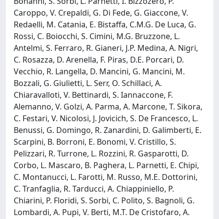
Bonanni, S. Sorbi, L. Parnetti, I. Bizzozero, P.
Caroppo, V. Crepaldi, G. Di Fede, G. Giaccone, V.
Redaelli, M. Catania, E. Bistaffa, C.M.G. De Luca, G.
Rossi, C. Boiocchi, S. Cimini, M.G. Bruzzone, L.
Antelmi, S. Ferraro, R. Gianeri, J.P. Medina, A. Nigri,
C. Rosazza, D. Arenella, F. Piras, D.E. Porcari, D.
Vecchio, R. Langella, D. Mancini, G. Mancini, M.
Bozzali, G. Giulietti, L. Serr, O. Schillaci, A.
Chiaravalloti, V. Bettinardi, S. Iannaccone, F.
Alemanno, V. Golzi, A. Parma, A. Marcone, T. Sikora,
C. Festari, V. Nicolosi, J. Jovicich, S. De Francesco, L.
Benussi, G. Domingo, R. Zanardini, D. Galimberti, E.
Scarpini, B. Borroni, E. Bonomi, V. Cristillo, S.
Pelizzari, R. Turrone, L. Rozzini, R. Gasparotti, D.
Corbo, L. Mascaro, B. Paghera, L. Parnetti, E. Chipi,
C. Montanucci, L. Farotti, M. Russo, M.E. Dottorini,
C. Tranfaglia, R. Tarducci, A. Chiappiniello, P.
Chiarini, P. Floridi, S. Sorbi, C. Polito, S. Bagnoli, G.
Lombardi, A. Pupi, V. Berti, M.T. De Cristofaro, A.