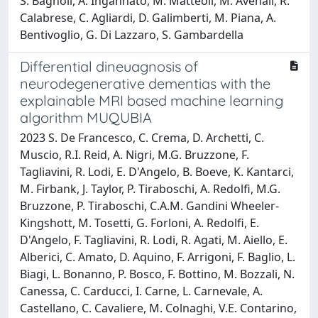
S. Bagnoli, A. Ingannato, M. Matteoli, M. Avenali, R.
Calabrese, C. Agliardi, D. Galimberti, M. Piana, A.
Bentivoglio, G. Di Lazzaro, S. Gambardella
Differential dineuagnosis of
neurodegenerative dementias with the
explainable MRI based machine learning
algorithm MUQUBIA
2023 S. De Francesco, C. Crema, D. Archetti, C.
Muscio, R.I. Reid, A. Nigri, M.G. Bruzzone, F.
Tagliavini, R. Lodi, E. D'Angelo, B. Boeve, K. Kantarci,
M. Firbank, J. Taylor, P. Tiraboschi, A. Redolfi, M.G.
Bruzzone, P. Tiraboschi, C.A.M. Gandini Wheeler-
Kingshott, M. Tosetti, G. Forloni, A. Redolfi, E.
D'Angelo, F. Tagliavini, R. Lodi, R. Agati, M. Aiello, E.
Alberici, C. Amato, D. Aquino, F. Arrigoni, F. Baglio, L.
Biagi, L. Bonanno, P. Bosco, F. Bottino, M. Bozzali, N.
Canessa, C. Carducci, I. Carne, L. Carnevale, A.
Castellano, C. Cavaliere, M. Colnaghi, V.E. Contarino,