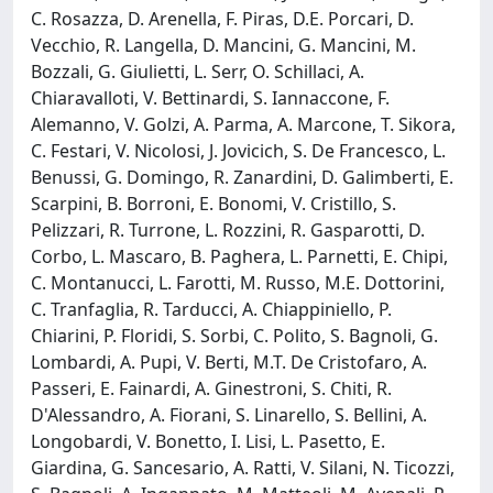
C. Rosazza, D. Arenella, F. Piras, D.E. Porcari, D.
Vecchio, R. Langella, D. Mancini, G. Mancini, M.
Bozzali, G. Giulietti, L. Serr, O. Schillaci, A.
Chiaravalloti, V. Bettinardi, S. Iannaccone, F.
Alemanno, V. Golzi, A. Parma, A. Marcone, T. Sikora,
C. Festari, V. Nicolosi, J. Jovicich, S. De Francesco, L.
Benussi, G. Domingo, R. Zanardini, D. Galimberti, E.
Scarpini, B. Borroni, E. Bonomi, V. Cristillo, S.
Pelizzari, R. Turrone, L. Rozzini, R. Gasparotti, D.
Corbo, L. Mascaro, B. Paghera, L. Parnetti, E. Chipi,
C. Montanucci, L. Farotti, M. Russo, M.E. Dottorini,
C. Tranfaglia, R. Tarducci, A. Chiappiniello, P.
Chiarini, P. Floridi, S. Sorbi, C. Polito, S. Bagnoli, G.
Lombardi, A. Pupi, V. Berti, M.T. De Cristofaro, A.
Passeri, E. Fainardi, A. Ginestroni, S. Chiti, R.
D'Alessandro, A. Fiorani, S. Linarello, S. Bellini, A.
Longobardi, V. Bonetto, I. Lisi, L. Pasetto, E.
Giardina, G. Sancesario, A. Ratti, V. Silani, N. Ticozzi,