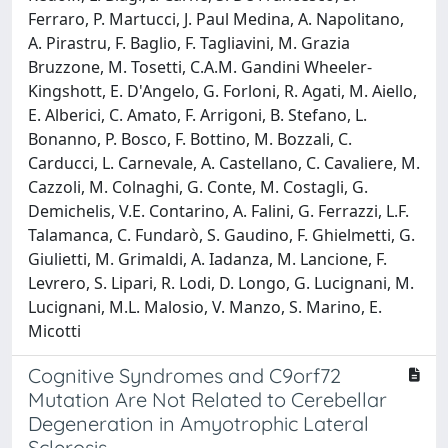
Ferraro, P. Martucci, J. Paul Medina, A. Napolitano,
A. Pirastru, F. Baglio, F. Tagliavini, M. Grazia
Bruzzone, M. Tosetti, C.A.M. Gandini Wheeler-
Kingshott, E. D'Angelo, G. Forloni, R. Agati, M. Aiello,
E. Alberici, C. Amato, F. Arrigoni, B. Stefano, L.
Bonanno, P. Bosco, F. Bottino, M. Bozzali, C.
Carducci, L. Carnevale, A. Castellano, C. Cavaliere, M.
Cazzoli, M. Colnaghi, G. Conte, M. Costagli, G.
Demichelis, V.E. Contarino, A. Falini, G. Ferrazzi, L.F.
Talamanca, C. Fundarò, S. Gaudino, F. Ghielmetti, G.
Giulietti, M. Grimaldi, A. Iadanza, M. Lancione, F.
Levrero, S. Lipari, R. Lodi, D. Longo, G. Lucignani, M.
Lucignani, M.L. Malosio, V. Manzo, S. Marino, E.
Micotti
Cognitive Syndromes and C9orf72
Mutation Are Not Related to Cerebellar
Degeneration in Amyotrophic Lateral
Sclerosis