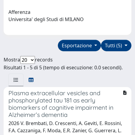
Afferenza
Universita' degli Studi di MILANO
Esportazione
Tutti (5)
Mostra
records
Risultati 1 - 5 di 5 (tempo di esecuzione: 0.0 secondi).
Plasma extracellular vesicles and
phosphorylated tau 181 as early
biomarkers of cognitive impairment in
Alzheimer’s dementia
2026 V. Brembati, D. Crescenti, A. Geviti, E. Rossini,
F.A. Cazzaniga, F. Moda, E.R. Zanier, G. Guerrera, L.