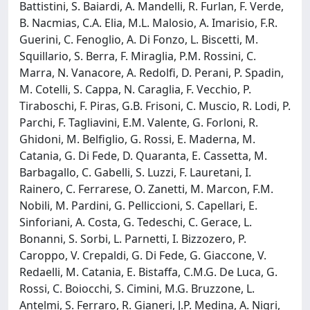
Battistini, S. Baiardi, A. Mandelli, R. Furlan, F. Verde,
B. Nacmias, C.A. Elia, M.L. Malosio, A. Imarisio, F.R.
Guerini, C. Fenoglio, A. Di Fonzo, L. Biscetti, M.
Squillario, S. Berra, F. Miraglia, P.M. Rossini, C.
Marra, N. Vanacore, A. Redolfi, D. Perani, P. Spadin,
M. Cotelli, S. Cappa, N. Caraglia, F. Vecchio, P.
Tiraboschi, F. Piras, G.B. Frisoni, C. Muscio, R. Lodi, P.
Parchi, F. Tagliavini, E.M. Valente, G. Forloni, R.
Ghidoni, M. Belfiglio, G. Rossi, E. Maderna, M.
Catania, G. Di Fede, D. Quaranta, E. Cassetta, M.
Barbagallo, C. Gabelli, S. Luzzi, F. Lauretani, I.
Rainero, C. Ferrarese, O. Zanetti, M. Marcon, F.M.
Nobili, M. Pardini, G. Pelliccioni, S. Capellari, E.
Sinforiani, A. Costa, G. Tedeschi, C. Gerace, L.
Bonanni, S. Sorbi, L. Parnetti, I. Bizzozero, P.
Caroppo, V. Crepaldi, G. Di Fede, G. Giaccone, V.
Redaelli, M. Catania, E. Bistaffa, C.M.G. De Luca, G.
Rossi, C. Boiocchi, S. Cimini, M.G. Bruzzone, L.
Antelmi, S. Ferraro, R. Gianeri, J.P. Medina, A. Nigri,