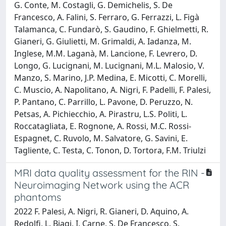
G. Conte, M. Costagli, G. Demichelis, S. De
Francesco, A. Falini, S. Ferraro, G. Ferrazzi, L. Figà
Talamanca, C. Fundarò, S. Gaudino, F. Ghielmetti, R.
Gianeri, G. Giulietti, M. Grimaldi, A. Iadanza, M.
Inglese, M.M. Laganà, M. Lancione, F. Levrero, D.
Longo, G. Lucignani, M. Lucignani, M.L. Malosio, V.
Manzo, S. Marino, J.P. Medina, E. Micotti, C. Morelli,
C. Muscio, A. Napolitano, A. Nigri, F. Padelli, F. Palesi,
P. Pantano, C. Parrillo, L. Pavone, D. Peruzzo, N.
Petsas, A. Pichiecchio, A. Pirastru, L.S. Politi, L.
Roccatagliata, E. Rognone, A. Rossi, M.C. Rossi-
Espagnet, C. Ruvolo, M. Salvatore, G. Savini, E.
Tagliente, C. Testa, C. Tonon, D. Tortora, F.M. Triulzi
MRI data quality assessment for the RIN -
Neuroimaging Network using the ACR
phantoms
2022 F. Palesi, A. Nigri, R. Gianeri, D. Aquino, A.
Redolfi, L. Biagi, I. Carne, S. De Francesco, S.