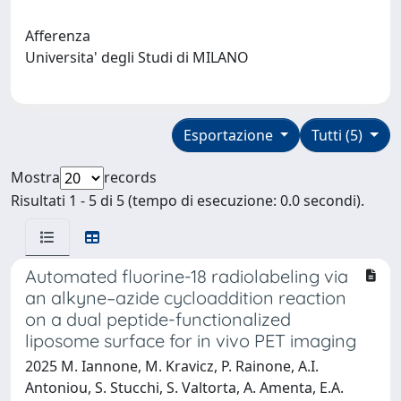
Afferenza
Universita' degli Studi di MILANO
Esportazione
Tutti (5)
Mostra
records
Risultati 1 - 5 di 5 (tempo di esecuzione: 0.0 secondi).
Automated fluorine-18 radiolabeling via
an alkyne–azide cycloaddition reaction
on a dual peptide-functionalized
liposome surface for in vivo PET imaging
2025 M. Iannone, M. Kravicz, P. Rainone, A.I.
Antoniou, S. Stucchi, S. Valtorta, A. Amenta, E.A.