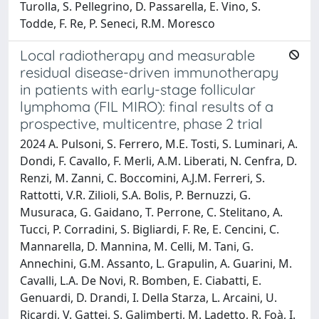
Turolla, S. Pellegrino, D. Passarella, E. Vino, S.
Todde, F. Re, P. Seneci, R.M. Moresco
Local radiotherapy and measurable
residual disease-driven immunotherapy
in patients with early-stage follicular
lymphoma (FIL MIRO): final results of a
prospective, multicentre, phase 2 trial
2024 A. Pulsoni, S. Ferrero, M.E. Tosti, S. Luminari, A.
Dondi, F. Cavallo, F. Merli, A.M. Liberati, N. Cenfra, D.
Renzi, M. Zanni, C. Boccomini, A.J.M. Ferreri, S.
Rattotti, V.R. Zilioli, S.A. Bolis, P. Bernuzzi, G.
Musuraca, G. Gaidano, T. Perrone, C. Stelitano, A.
Tucci, P. Corradini, S. Bigliardi, F. Re, E. Cencini, C.
Mannarella, D. Mannina, M. Celli, M. Tani, G.
Annechini, G.M. Assanto, L. Grapulin, A. Guarini, M.
Cavalli, L.A. De Novi, R. Bomben, E. Ciabatti, E.
Genuardi, D. Drandi, I. Della Starza, L. Arcaini, U.
Ricardi, V. Gattei, S. Galimberti, M. Ladetto, R. Foà, I.