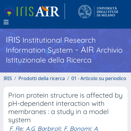
IRIS
Institutional Research
- AIR
Information System
Archivio
Istituzionale della Ricerca
IRIS
Prodotti della ricerca
01 - Articolo su periodico
Prion protein structure is affected by
pH-dependent interaction with
membranes : a study in a model
system
F. Re
;
A.G. Barbiroli
;
F. Bonomi
;
A.