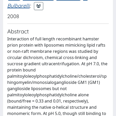
Bulbarelli
;
2008
Abstract
Interaction of full length recombinant hamster
prion protein with liposomes mimicking lipid rafts
or non-raft membrane regions was studied by
circular dichroism, chemical cross-linking and
sucrose gradient ultracentrifugation. At pH 7.0, the
protein bound
palmitoyloleoylphosphatidylcholine/cholesterol/sp
hingomyelin/monosialoganglioside GM1 (GM1)
ganglioside liposomes but not
palmitoyloleoylphosphatidylcholine alone
(bound/free = 0.33 and 0.01, respectively),
maintaining the native α-helical structure and
monomeric form. At pH 5.0, though still binding to