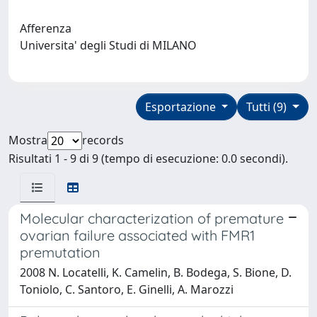
Afferenza
Universita' degli Studi di MILANO
Esportazione
Tutti (9)
Mostra
records
Risultati 1 - 9 di 9 (tempo di esecuzione: 0.0 secondi).
Molecular characterization of premature
ovarian failure associated with FMR1
premutation
2008 N. Locatelli, K. Camelin, B. Bodega, S. Bione, D.
Toniolo, C. Santoro, E. Ginelli, A. Marozzi