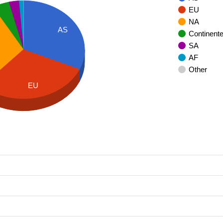
EU
NA
AS
Continent
SA
AF
Other
EU