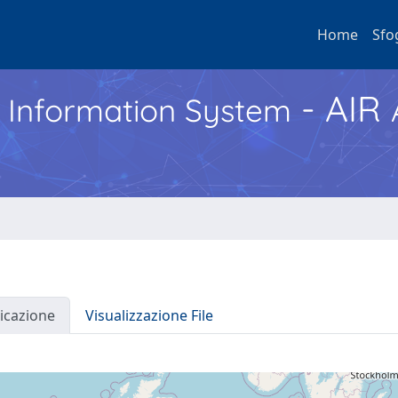
Home
Sfo
- AIR
h Information System
icazione
Visualizzazione File