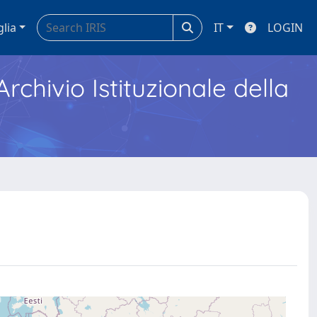
glia
IT
LOGIN
Archivio Istituzionale della