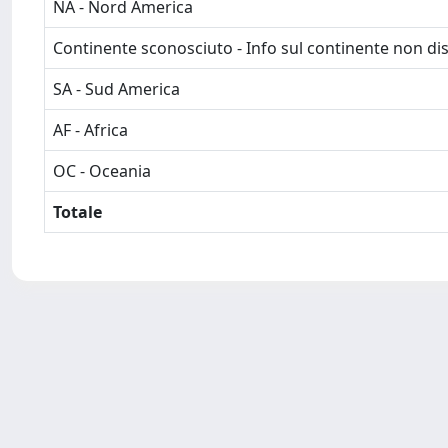
NA - Nord America
Continente sconosciuto - Info sul continente non dis
SA - Sud America
AF - Africa
OC - Oceania
Totale
Powered by
IRIS
-
about IRIS
-
Utilizzo dei cookie