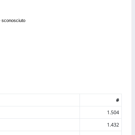
e sconosciuto
#
1.504
1.432