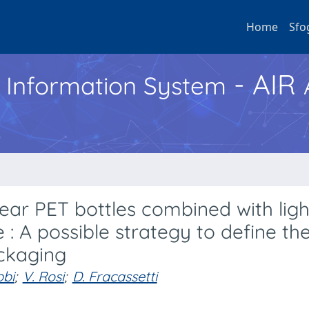
Home
Sfo
- AIR
h Information System
lear PET bottles combined with ligh
 : A possible strategy to define the
ackaging
bbi
;
V. Rosi
;
D. Fracassetti