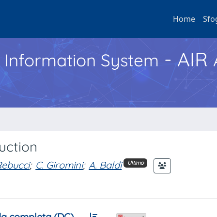
Home
Sfo
- AIR
h Information System
uction
Rebucci
;
C. Giromini
;
A. Baldi
Ultimo
a completa (DC)