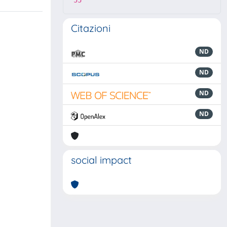
55
Citazioni
ND
ND
ND
ND
social impact