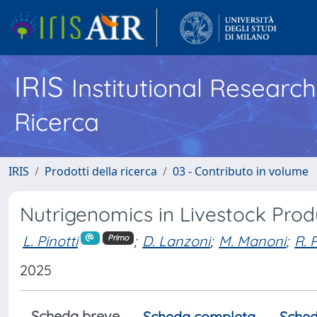
IRIS
Institutional Researc
Ricerca
IRIS
Prodotti della ricerca
03 - Contributo in volume
Nutrigenomics in Livestock Prod
L. Pinotti
;
D. Lanzoni
;
M. Manoni
;
R. 
Primo
2025
Scheda breve
Scheda completa
Sched