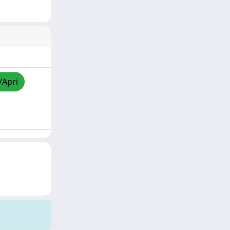
/Apri