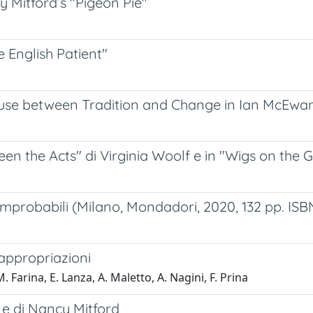
 Mitford’s "Pigeon Pie"
 English Patient"
House between Tradition and Change in Ian McEwa
en the Acts" di Virginia Woolf e in "Wigs on the 
 improbabili (Milano, Mondadori, 2020, 132 pp. IS
appropriazioni
M. Farina, E. Lanza, A. Maletto, A. Nagini, F. Prina
f e di Nancy Mitford