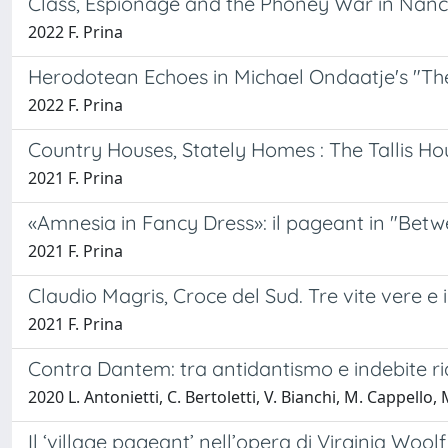
Class, Espionage and the Phoney War in Nancy
2022 F. Prina
Herodotean Echoes in Michael Ondaatje's "The
2022 F. Prina
Country Houses, Stately Homes : The Tallis 
2021 F. Prina
«Amnesia in Fancy Dress»: il pageant in "Betwe
2021 F. Prina
Claudio Magris, Croce del Sud. Tre vite vere e
2021 F. Prina
Contra Dantem: tra antidantismo e indebite ri
2020 L. Antonietti, C. Bertoletti, V. Bianchi, M. Cappello, 
Il ‘village pageant’ nell’opera di Virginia Wool