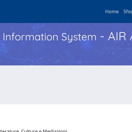
Home
Sfo
- AIR
h Information System
tterature, Culture e Mediazioni