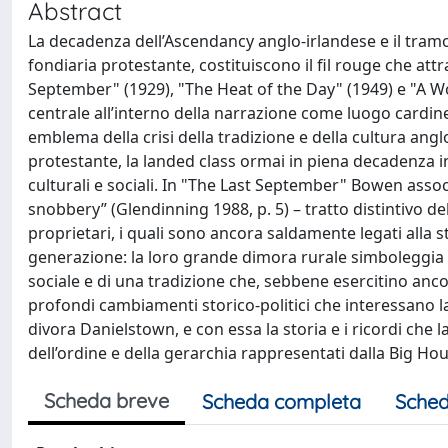
Abstract
La decadenza dell’Ascendancy anglo-irlandese e il tramo
fondiaria protestante, costituiscono il fil rouge che att
September" (1929), "The Heat of the Day" (1949) e "A Wor
centrale all’interno della narrazione come luogo cardi
emblema della crisi della tradizione e della cultura ang
protestante, la landed class ormai in piena decadenza in 
culturali e sociali. In "The Last September" Bowen asso
snobbery” (Glendinning 1988, p. 5) – tratto distintivo del
proprietari, i quali sono ancora saldamente legati alla st
generazione: la loro grande dimora rurale simboleggia i
sociale e di una tradizione che, sebbene esercitino anc
profondi cambiamenti storico-politici che interessano l
divora Danielstown, e con essa la storia e i ricordi che
dell’ordine e della gerarchia rappresentati dalla Big Hou
Scheda breve
Scheda completa
Sched