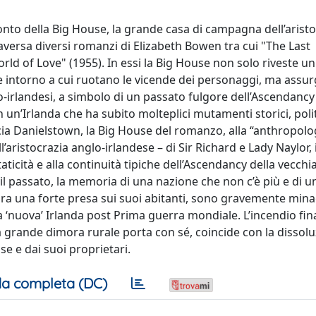
nto della Big House, la grande casa di campagna dell’aristo
raversa diversi romanzi di Elizabeth Bowen tra cui "The Last
ld of Love" (1955). In essi la Big House non solo riveste un
ne intorno a cui ruotano le vicende dei personaggi, ma assu
lo-irlandesi, a simbolo di un passato fulgore dell’Ascendancy
un’Irlanda che ha subito molteplici mutamenti storici, polit
cia Danielstown, la Big House del romanzo, alla “anthropolo
l’aristocrazia anglo-irlandese – di Sir Richard e Lady Naylor, 
aticità e alla continuità tipiche dell’Ascendancy della vecchi
l passato, la memoria di una nazione che non c’è più e di u
ora una forte presa sui suoi abitanti, sono gravemente minac
a ‘nuova’ Irlanda post Prima guerra mondiale. L’incendio fin
 la grande dimora rurale porta con sé, coincide con la dissol
se e dai suoi proprietari.
a completa (DC)