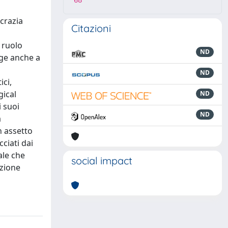
68
crazia
Citazioni
 ruolo
ND
rge anche a
ND
ici,
gical
ND
i suoi
ND
a
n assetto
ciati dai
ale che
social impact
uzione