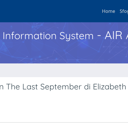
Home
Sfo
- AIR
h Information System
in The Last September di Elizabeth