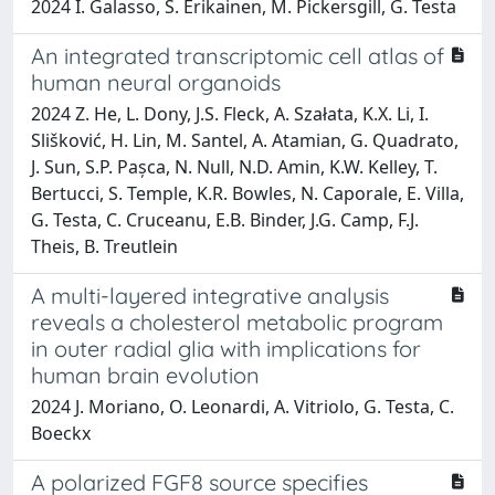
2024 I. Galasso, S. Erikainen, M. Pickersgill, G. Testa
An integrated transcriptomic cell atlas of
human neural organoids
2024 Z. He, L. Dony, J.S. Fleck, A. Szałata, K.X. Li, I.
Slišković, H. Lin, M. Santel, A. Atamian, G. Quadrato,
J. Sun, S.P. Pașca, N. Null, N.D. Amin, K.W. Kelley, T.
Bertucci, S. Temple, K.R. Bowles, N. Caporale, E. Villa,
G. Testa, C. Cruceanu, E.B. Binder, J.G. Camp, F.J.
Theis, B. Treutlein
A multi-layered integrative analysis
reveals a cholesterol metabolic program
in outer radial glia with implications for
human brain evolution
2024 J. Moriano, O. Leonardi, A. Vitriolo, G. Testa, C.
Boeckx
A polarized FGF8 source specifies