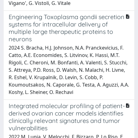
Vigano', G. Vistoli, G. Vitale
Engineering Toxoplasma gondii secretion
systems for intracellular delivery of
multiple large therapeutic proteins to
neurons
2024 S. Bracha, H.J. Johnson, N.A. Pranckevicius, F.
Catto, A.E. Economides, S. Litvinov, K. Hassi, M.T.
Rigoli, C. Cheroni, M. Bonfanti, A. Valenti, S. Stucchi,
S. Attreya, P.D. Ross, D. Walsh, N. Malachi, H. Livne,
R. Eshel, V. Krupalnik, D. Levin, S. Cobb, P.
Koumoutsakos, N. Caporale, G. Testa, A. Aguzzi, A.A.
Koshy, L. Sheiner, O. Rechavi
Integrated molecular profiling of patient-
derived ovarian cancer models identifies
clinically relevant signatures and tumor
vulnerabilities
2022 M. Lupia, V. Melocchi, F. Bizzaro, P. Lo Riso, E.