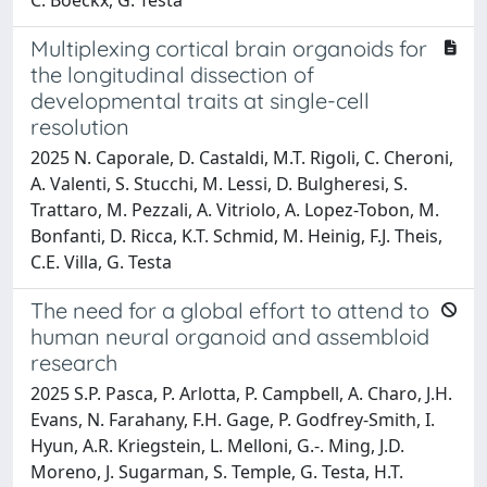
Multiplexing cortical brain organoids for
the longitudinal dissection of
developmental traits at single-cell
resolution
2025 N. Caporale, D. Castaldi, M.T. Rigoli, C. Cheroni,
A. Valenti, S. Stucchi, M. Lessi, D. Bulgheresi, S.
Trattaro, M. Pezzali, A. Vitriolo, A. Lopez-Tobon, M.
Bonfanti, D. Ricca, K.T. Schmid, M. Heinig, F.J. Theis,
C.E. Villa, G. Testa
The need for a global effort to attend to
human neural organoid and assembloid
research
2025 S.P. Pasca, P. Arlotta, P. Campbell, A. Charo, J.H.
Evans, N. Farahany, F.H. Gage, P. Godfrey-Smith, I.
Hyun, A.R. Kriegstein, L. Melloni, G.-. Ming, J.D.
Moreno, J. Sugarman, S. Temple, G. Testa, H.T.