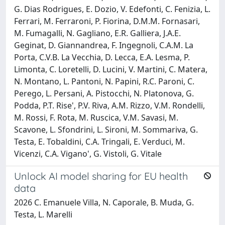
G. Dias Rodrigues, E. Dozio, V. Edefonti, C. Fenizia, L.
Ferrari, M. Ferraroni, P. Fiorina, D.M.M. Fornasari,
M. Fumagalli, N. Gagliano, E.R. Galliera, J.A.E.
Geginat, D. Giannandrea, F. Ingegnoli, C.A.M. La
Porta, C.V.B. La Vecchia, D. Lecca, E.A. Lesma, P.
Limonta, C. Loretelli, D. Lucini, V. Martini, C. Matera,
N. Montano, L. Pantoni, N. Papini, R.C. Paroni, C.
Perego, L. Persani, A. Pistocchi, N. Platonova, G.
Podda, P.T. Rise', P.V. Riva, A.M. Rizzo, V.M. Rondelli,
M. Rossi, F. Rota, M. Ruscica, V.M. Savasi, M.
Scavone, L. Sfondrini, L. Sironi, M. Sommariva, G.
Testa, E. Tobaldini, C.A. Tringali, E. Verduci, M.
Vicenzi, C.A. Vigano', G. Vistoli, G. Vitale
Unlock AI model sharing for EU health
data
2026 C. Emanuele Villa, N. Caporale, B. Muda, G.
Testa, L. Marelli