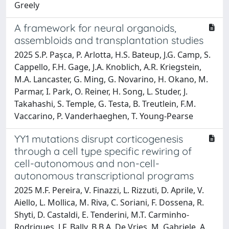
Greely
A framework for neural organoids,
assembloids and transplantation studies
2025 S.P. Pașca, P. Arlotta, H.S. Bateup, J.G. Camp, S.
Cappello, F.H. Gage, J.A. Knoblich, A.R. Kriegstein,
M.A. Lancaster, G. Ming, G. Novarino, H. Okano, M.
Parmar, I. Park, O. Reiner, H. Song, L. Studer, J.
Takahashi, S. Temple, G. Testa, B. Treutlein, F.M.
Vaccarino, P. Vanderhaeghen, T. Young-Pearse
YY1 mutations disrupt corticogenesis
through a cell type specific rewiring of
cell-autonomous and non-cell-
autonomous transcriptional programs
2025 M.F. Pereira, V. Finazzi, L. Rizzuti, D. Aprile, V.
Aiello, L. Mollica, M. Riva, C. Soriani, F. Dossena, R.
Shyti, D. Castaldi, E. Tenderini, M.T. Carminho-
Rodrigues, J.F. Bally, B.B.A. De Vries, M. Gabriele, A.