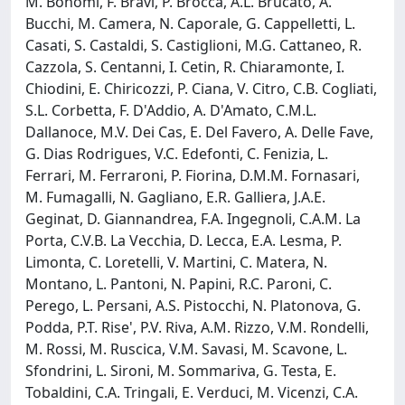
M. Bonomi, F. Bravi, P. Brocca, A.L. Brucato, A.
Bucchi, M. Camera, N. Caporale, G. Cappelletti, L.
Casati, S. Castaldi, S. Castiglioni, M.G. Cattaneo, R.
Cazzola, S. Centanni, I. Cetin, R. Chiaramonte, I.
Chiodini, E. Chiricozzi, P. Ciana, V. Citro, C.B. Cogliati,
S.L. Corbetta, F. D'Addio, A. D'Amato, C.M.L.
Dallanoce, M.V. Dei Cas, E. Del Favero, A. Delle Fave,
G. Dias Rodrigues, V.C. Edefonti, C. Fenizia, L.
Ferrari, M. Ferraroni, P. Fiorina, D.M.M. Fornasari,
M. Fumagalli, N. Gagliano, E.R. Galliera, J.A.E.
Geginat, D. Giannandrea, F.A. Ingegnoli, C.A.M. La
Porta, C.V.B. La Vecchia, D. Lecca, E.A. Lesma, P.
Limonta, C. Loretelli, V. Martini, C. Matera, N.
Montano, L. Pantoni, N. Papini, R.C. Paroni, C.
Perego, L. Persani, A.S. Pistocchi, N. Platonova, G.
Podda, P.T. Rise', P.V. Riva, A.M. Rizzo, V.M. Rondelli,
M. Rossi, M. Ruscica, V.M. Savasi, M. Scavone, L.
Sfondrini, L. Sironi, M. Sommariva, G. Testa, E.
Tobaldini, C.A. Tringali, E. Verduci, M. Vicenzi, C.A.