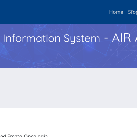
Home
Sfo
- AIR
h Information System
a ed Emato-Oncologia