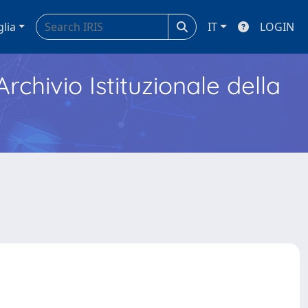
glia
IT
LOGIN
Archivio Istituzionale della