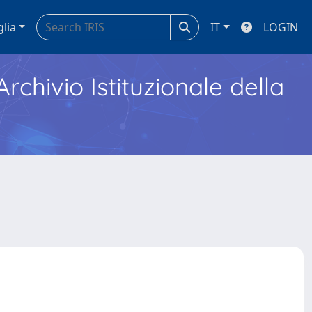
glia
IT
LOGIN
Archivio Istituzionale della