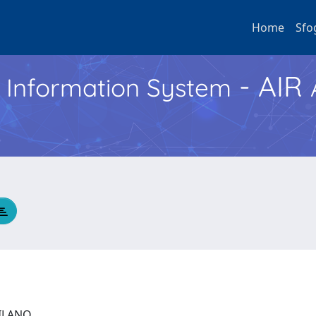
Home
Sfo
- AIR
h Information System
 MILANO