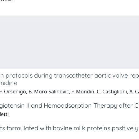
on protocols during transcatheter aortic valve 
midine
F. Orsenigo, B. Moro Salihovic, F. Mondin, C. Castiglioni, A. Ca
iotensin II and Hemoadsorption Therapy after C
etti
uits formulated with bovine milk proteins positively