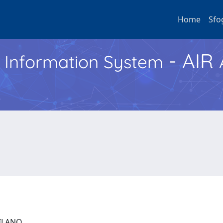
Home
Sfo
- AIR
h Information System
 MILANO