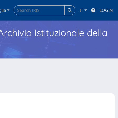
glia
IT
LOGIN
Archivio Istituzionale della