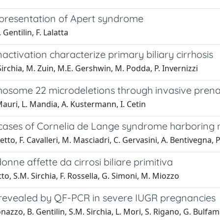
 presentation of Apert syndrome
 Gentilin, F. Lalatta
ctivation characterize primary biliary cirrhosis
 Sirchia, M. Zuin, M.E. Gershwin, M. Podda, P. Invernizzi
omosome 22 microdeletions through invasive pren
. Mauri, L. Mandia, A. Kustermann, I. Cetin
 cases of Cornelia de Lange syndrome harboring 
hetto, F. Cavalleri, M. Masciadri, C. Gervasini, A. Bentivegna, 
onne affette da cirrosi biliare primitiva
satto, S.M. Sirchia, F. Rossella, G. Simoni, M. Miozzo
revealed by QF-PCR in severe IUGR pregnancies
onazzo, B. Gentilin, S.M. Sirchia, L. Mori, S. Rigano, G. Bulfam