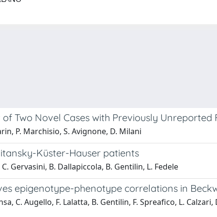
t of Two Novel Cases with Previously Unreported 
arin, P. Marchisio, S. Avignone, D. Milani
itansky-Küster-Hauser patients
, C. Gervasini, B. Dallapiccola, B. Gentilin, L. Fedele
oves epigenotype-phenotype correlations in Be
, C. Augello, F. Lalatta, B. Gentilin, F. Spreafico, L. Calzari, D