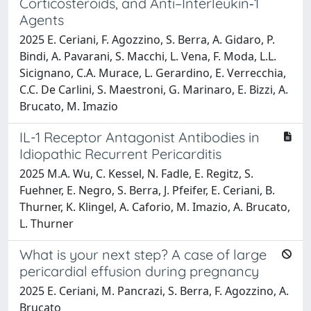
Corticosteroids, and Anti–Interleukin‐1
Agents
2025 E. Ceriani, F. Agozzino, S. Berra, A. Gidaro, P.
Bindi, A. Pavarani, S. Macchi, L. Vena, F. Moda, L.L.
Sicignano, C.A. Murace, L. Gerardino, E. Verrecchia,
C.C. De Carlini, S. Maestroni, G. Marinaro, E. Bizzi, A.
Brucato, M. Imazio
IL-1 Receptor Antagonist Antibodies in
Idiopathic Recurrent Pericarditis
2025 M.A. Wu, C. Kessel, N. Fadle, E. Regitz, S.
Fuehner, E. Negro, S. Berra, J. Pfeifer, E. Ceriani, B.
Thurner, K. Klingel, A. Caforio, M. Imazio, A. Brucato,
L. Thurner
What is your next step? A case of large
pericardial effusion during pregnancy
2025 E. Ceriani, M. Pancrazi, S. Berra, F. Agozzino, A.
Brucato