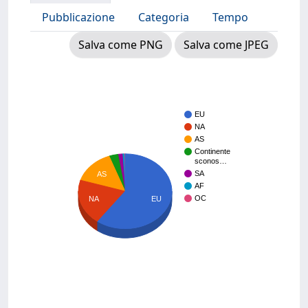
Pubblicazione
Categoria
Tempo
Salva come PNG
Salva come JPEG
EU
NA
AS
Continente
sconos…
SA
AS
AF
OC
EU
NA