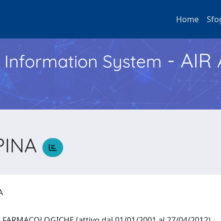
Home
Sfo
- AIR
h Information System
PINA
NA
FARMACOLOGICHE (attivo dal 01/01/2001 al 27/04/2012)