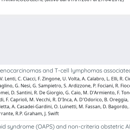
denocarcinomas and T-cell lymphomas associated 
 Lenti, C. Ciacci, F. Zingone, U. Volta, A. Calabro, L. Elli, R. 
vaglino, G. Nesi, G. Sampietro, S. Ardizzone, P. Fociani, R. Fiocc
mei, D. Santini, R. De Giorgio, G. Caio, M. D'Armiento, F. Tonel
 F. Caprioli, M. Vecchi, R. D'Inca, A. D'Odorico, B. Oreggia, 
letta, A. Casadei-Gardini, O. Luinetti, M. Fassan, D. Bagordo, A.
rrante, R.P. Graham, J. Swift
pid syndrome (OAPS) and non-criteria obstetric A