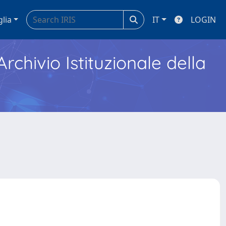
glia
IT
LOGIN
Archivio Istituzionale della