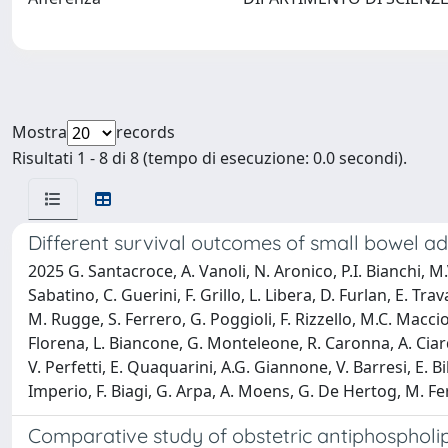
Mostra
records
Risultati 1 - 8 di 8 (tempo di esecuzione: 0.0 secondi).
Different survival outcomes of small bowel a
2025 G. Santacroce, A. Vanoli, N. Aronico, P.I. Bianchi, M.V.
Sabatino, C. Guerini, F. Grillo, L. Libera, D. Furlan, E. Tra
M. Rugge, S. Ferrero, G. Poggioli, F. Rizzello, M.C. Maccio
Florena, L. Biancone, G. Monteleone, R. Caronna, A. Ciardi,
V. Perfetti, E. Quaquarini, A.G. Giannone, V. Barresi, E. Bi
Imperio, F. Biagi, G. Arpa, A. Moens, G. De Hertog, M. Fe
Comparative study of obstetric antiphospholi