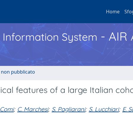
Home
Sfo
- AIR
h Information System
o non pubblicato
cal features of a large Italian coho
 Comi
;
C. Marchesi
;
S. Pagliarani
;
S. Lucchiari
;
E. 