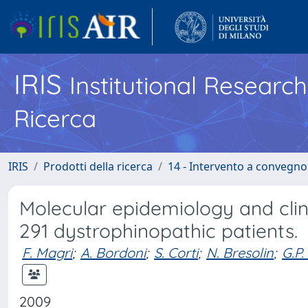
IRIS
Institutional Researc
Ricerca
IRIS
Prodotti della ricerca
14 - Intervento a convegn
Molecular epidemiology and clini
291 dystrophinopathic patients.
F. Magri
;
A. Bordoni
;
S. Corti
;
N. Bresolin
;
G.P.
2009