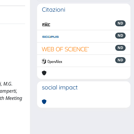
Citazioni
ND
ND
ND
ND
i, M.G.
social impact
Lamperti,
9th Meeting