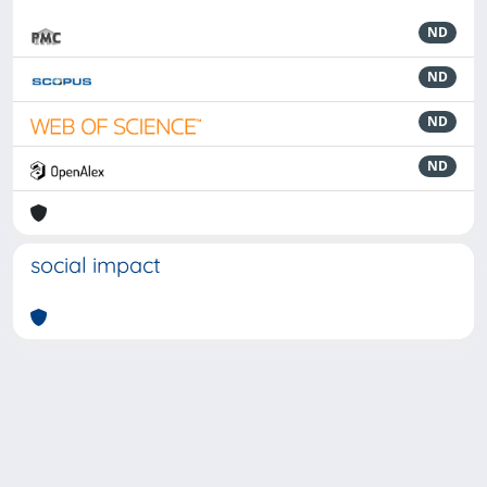
ND
ND
ND
ND
social impact