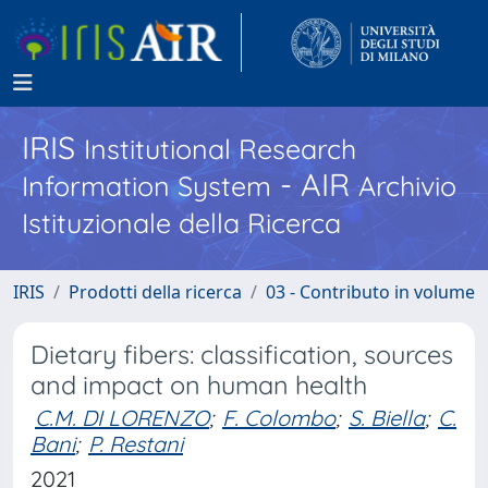
IRIS
Institutional Research
- AIR
Information System
Archivio
Istituzionale della Ricerca
IRIS
Prodotti della ricerca
03 - Contributo in volume
Dietary fibers: classification, sources
and impact on human health
C.M. DI LORENZO
;
F. Colombo
;
S. Biella
;
C.
Bani
;
P. Restani
2021