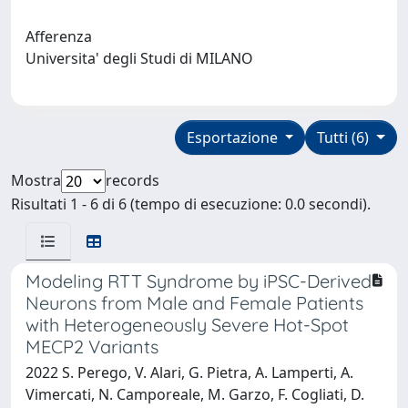
Afferenza
Universita' degli Studi di MILANO
Esportazione
Tutti (6)
Mostra
records
Risultati 1 - 6 di 6 (tempo di esecuzione: 0.0 secondi).
Modeling RTT Syndrome by iPSC-Derived
Neurons from Male and Female Patients
with Heterogeneously Severe Hot-Spot
MECP2 Variants
2022 S. Perego, V. Alari, G. Pietra, A. Lamperti, A.
Vimercati, N. Camporeale, M. Garzo, F. Cogliati, D.